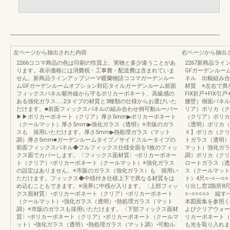
左ページから抽出された内容
右ページから抽出
2266ココマ商品の色は印刷の性質上、実物と多少違うことがあ
2267新商品ラ
ります。表示価格には消費税・工事費・配送費は含まれていま
GFガーデンルー
せん。新商品ラインアップジーマ暖蘭物語ココマガーデンルー
ネル 出幅組み合
ムGFガーデンルームオプション対応タイルガーデンルーム前面
材質 ※左右で異
フィックスパネル紫外線から守るポリカーボネート、高級感の
FIX折戸+FIX引
ある強化ガラス……2タイプの材質と3種類の仕様からお選びいた
腰壁）側面パネル
だけます。■前面フィックスパネルの組み合わせ例可動ルーバー
リア）ポリカ（ク
▶▶ポリカーボネート（クリア）厚さ5mm▶ポリカーボネート
（クリア）ポリカ
（クールマット）厚さ5mm▶強化ガラス（透明）※市販のガラ
（透明）ポリカ（
スも 採用いただけます。厚さ5mm▶熱処理ガラス（マット
Ｘ】ポリカ（クリ
調）厚さ5mm■ガーデンルームタイプ／サイドスルータイプの
トガラス（透明）
前面フィックスパネル◆フルフィックス仕様全面を1枚のフィッ
マット）強化ガラ
クス面でカバーします。〈フィックス面材質〉•ポリカーボネー
調）ポリカ（クリ
ト（クリア）•ポリカーボネート（クールマット）※強化ガラス
ロートガラス（透
の設定はありません。※市販のガラス（強化ガラス）も 採用い
ス（クールマット
ただけます。フィックス◆中桟付き仕様上下で異なる材質をは
ト）4尺○−○−−
め込むこともできます。※境界に中桟が入ります。〈上部フィッ
り出し窓2箇所8尺
クス面材質〉•ポリカーボネート（クリア）•ポリカーボネート
○−○○○○○ 
（クールマット）•強化ガラス（透明）•熱処理ガラス（マット
本図面集を参照く
調）※市販のガラスも採用いただけます。〈下部フィックス面材
よびクリアウォー
質〉•ポリカーボネート（クリア）•ポリカーボネート（クールマ
リカーボネート（
ット）•強化ガラス（透明）•熱処理ガラス（マット調）•可動ル
も光を取り入れま