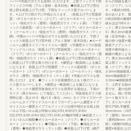
ーバー※市販のガラスも採用いただけます。上部フィックス下部
からの視線を遮り
フィックス中桟（アルミ形材：各木目色）◆前面上げ下げ窓仕
ス（クリア）ココ
様上部を前面上げ下げ窓、下部をフィックス面でカバーしま
す。※素材の特性
す。※上げ下げ窓の下に中桟が入ります。〈前面上げ下げ窓面材
合があります。屋
質〉•ポリカーボネート（クリア）•ポリカーボネート（クールマ
の約200倍の耐
ット）•強化ガラス（透明）•熱処理ガラス（マット調）〈下部フ
線をほぼ100％
ィックス面材質〉•ポリカーボネート（クリア）•ポリカーボネー
ット）厚さ2mm
ト（クールマット）•強化ガラス（透明）•熱処理ガラス（マット
S）厚さ2mm新
調）•可動ルーバー※市販のガラスも採用いただけます。下部フ
線（近赤外線）を
ィックス前面上げ下げ窓中桟（アルミ形材：各木目色）■ガーデ
板の持つ強度や紫
ンルーム腰壁タイプ／サイドスルー腰壁・L字腰壁タイプの前面
吸収アクアシャイ
フィックスパネル〈前面上げ下げ窓面材質〉•ポリカーボネート
強度や紫外線カッ
（クリア）•ポリカーボネート（クールマット）•強化ガラス（透
触媒の働きによる
明）•熱処理ガラス（マット調）◆前面上げ下げ窓仕様腰壁の上
ア）厚さ2mm前
に前面上げ下げ窓を取り付けます。※腰壁は一般資材による施工
梁上部フィックス
になります。前面上げ下げ窓腰壁〈フィックス面材質〉•ポリカ
板（クリア）厚さ
ーボネート（クリア）•ポリカーボネート（クールマット）•強化
さ2mm熱線吸収
ガラス（透明）•熱処理ガラス（マット調）※市販のガラスも採
2mm熱線吸収ア
用いただけ ます。◆フィックス仕様腰壁の上を１枚のフィッ
さ2mm■側面換
クス面でカバーします。※腰壁は一般資材による施工になりま
で、上昇する熱せ
す。フィックス腰壁市販強化ガラスを採用する場合は、下表の
窓です。夏の虫対
サイズ（厚さ5mm）にて指定してください。市販強化ガラス採
ません。熱い空気
用時公差：高さ±1.0 幅±1.0（単位：mm）タイプサイズガーデ
ロート板ガラス（
ンルームタイプサイドスルータイプガーデンルーム腰壁タイプ
ア）ポリカーボネ
サイドスルー腰壁タイプフルフィックス仕様中桟付き仕様上段
部引戸部L字腰壁
パネル下段パネル高さ呼称Ｈ242,5751,8187271,818Ｈ
3mm5mm（10
222,3751,6181,618Ｈ202,1751,4181,418幅870厚さ5■前面フィッ
ア（透明）3mm
クスパネルの種類◆ポリカーボネート（クリア）◆ポリカーボ
（透明）̶̶5mm（
ネート（クールマット）◆可動ルーバー（下段）◆強化ガラス
部）※調整FIX
（透明）◆熱処理ガラス（マット調）◆前面上げ下げ窓（網戸
腰壁※表面仕上げ