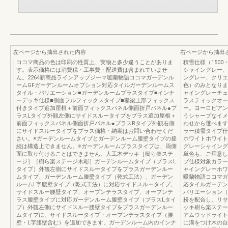
左ページから抽出された内容
右ページから抽出
ココマ商品の色は印刷の性質上、実物と多少違うことがありま
積雪仕様（1500
す。表示価格には消費税・工事費・配送費は含まれていませ
シャイングレー、
ん。2264新商品ラインアップジーマ暖蘭物語ココマガーデンル
ングレー、クリエ
ームGFガーデンルームオプション対応タイルガーデンルームス
色）のみとなりま
タイル・バリエーション■ガーデンルームプラスタイプ■インナ
ャイングレーチェ
ーデッキ仕様■側面フルフィックスタイプ■妻梁上部フィックス
ラスティックオー
付きタイプ追加屋根＋前面フィックスパネル側面折戸パネル●プ
ー。ヨーロピアン
ラスLタイプ外観左側にサイドスルータイプをプラス追加屋根＋
うシャープなイメ
前面フィックスパネル側面折戸パネル●プラスRタイプ外観右側
わせから選べます
にサイドスルータイプをプラス価格・納期はお問い合わせくだ
ラー積雪タイプ仕
さい。※ガーデンルームタイプとガーデンルーム腰壁タイプの接
ホワイトホワイト
続は構造上できません。※ガーデンルームプラスタイプは、両側
グレーシャイング
面に取り付けることはできません。人工木デッキ［樹ら楽ステ
単色も、ご用意し
ージ］［樹ら楽ステージ木彫］ガーデンルームタイプ（プラスL
プ仕様対象カラー
タイプ）外観左側にサイドスルータイプをプラスガーデンルー
ャイングレーホワ
ムタイプ、ガーデンルーム腰壁タイプ（乾式工法）、ガーデン
暖蘭物語ココマガ
ルームL字腰壁タイプ（乾式工法）に対応サイドスルータイプ、
応タイルガーデン
サイドスルー腰壁タイプ、オープンテラスタイプ、オープンテ
バリエーション（
ラス腰壁タイプに対応ガーデンルーム腰壁タイプ（プラスLタイ
粉を配合し、リサ
プ）外観左側にサイドスルー腰壁タイプをプラスガーデンルー
ッキ樹ら楽ステー
ムタイプに、サイドスルータイプ・オープンテラスタイプ（腰
アムウッドライト
壁・L字腰壁含む）を追加できます。ガーデンルーム内のインナ
に溝をつけ木の自