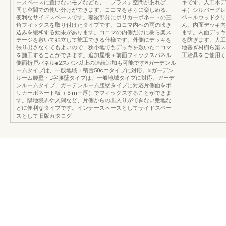
ースペースに置けないモノなども、「プラス」空間があれば、
キです。人工木デ
同じ空間での使い分けができます。ココマをさらに楽しめる、
キ）シルバーグレ
便利なサイドスペースです。妻梁部分にポリカーボネートの三
ペールウッドクリ
角フィックスを取り付けたタイプです。ココマ内への雨の吹き
ん。内面デッキ内
込みを緩和する効果があります。ココマの内側だけに樹ら楽ス
ます。内面デッキ
テージを敷いて独立して施工できる仕様です。外側にデッキを
を防ぎます。人工
張り出さなくてもよいので、狭小地でもデッキを敷いたココマ
地塞ぎ材樹ら楽ス
を施工することができます。追加屋根＋前面フィックスパネル
工治具をご使用く
側面折戸パネル●2スパン以上の連続追加も可能です※ガーデンル
ームタイプは、一般地域・積雪50cmタイプに対応。※ガーデン
ルーム腰壁・L字腰壁タイプは、一般地域タイプに対応。ガーデ
ンルームタイプ、ガーデンルーム腰壁タイプに対応片側面をポ
リカーボネート板（５mm厚）でフィックスすることができま
す。隣地境界や入隅など、片側からの出入りができない敷地な
どに便利なタイプです。インナースペースとしてサイドスペー
スとして旧版カタログ