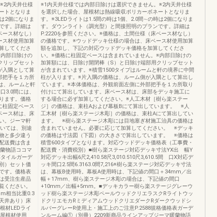
※2内天井仕様
※1内天井仕様では内部日除けは選択できません。※2内天井仕様
ートとなりま
を選択した場合、屋根材は熱線吸収ポリカーボネートとなりま
時は2個になりま
す。※3LEDライトは1.5間の時は1個、2.0間∼の時は2個になりま
です。詳細は
す。ダウンライト（調光型）と間接照明のプランです。詳細は
床ベース材なし）
P.2220を参照ください。※価格は、土間仕様（床ベース材なし）
ース材使用加算
の価格です。※ウッドデッキ仕様の場合は、床ベース材使用加算
加算してくださ
額を追加し、下記の対応ウッドデッキ価格を加算してくださ
※内部日除けの
い。※価格に柱固定ベースは含まれていません。※内部日除けの
クリップセット
加算額には、日除け開閉棒（S）と日除け端部用クリップセット
が入隅として算
が含まれています。※積雪1500タイプはルームと軒の境界に中間
部把手を１カ所
柱が入ります。※片入隅の価格は、ルーム側が入隅として算出し
プは、ルームと軒
ています。※本体価格は、外観前面左側に外部把手を１カ所取り
口3.0間には、
付けにて算出しています。床ベース材は、床部をデッキ施工に
ります。価格
する場合に必ず加算してください。※人工木材［樹ら楽ステー
に柱固定ベース
ジ］の価格は、束柱Aおよび幕板Bにて算出しています。 ※人
ベース材は、床
工木材［樹ら楽ステージ木彫］の価格は、束柱Aにて算出してい
い。ジーマ軒
ます。 ※樹ら楽ステージ木彫には目地塞ぎ材施工治具の価格は
ついては、別途
含まれていません。必要に応じて加算してください。 ※デッキ
物と多少違う
の価格は寸法図（下図）の大きさで算出しています。 ※価格は
配送費は含ま
積雪600タイプとなります。対応ウッドデッキ価格表（工事費・
暖蘭物語ココマ
配送費・消費税別）■樹ら楽ステージ対応デッキ寸法YX出 幅Y
応タイルガーデ
対応デッキ出幅6尺2,410.58尺3,010.510尺3,610.5間 口X対応デ
別）セット価
ッキ間口2.5間6.3163.0間7,216※樹ら楽ステージ対応デッキ寸法
です。価格表
は、幕板B使用時。幕板A使用時は、下記値の間口＋34mm／出
。は受注生産品
幅＋17mm、樹ら楽ステージ木彫の場合は、下記値の間口
ご覧ください。
+10mm／出幅+5mm。■デッキカラー樹ら楽ステージグレーウ
m相当比重0.3
ッド樹ら楽ステージ木彫ペールウッドクリエラスクRライトウッ
天井あり）床
ドクリエモカRミディアムウッドクリエダークRダークウッドシ
根材LEDライ
ルバーグレーR使用上・施工上のご注意P.2588規格価格表ガーデ
ト屋根材使用
ンルーム編①（別冊）2209新商品ラインアップジーマ暖蘭物語