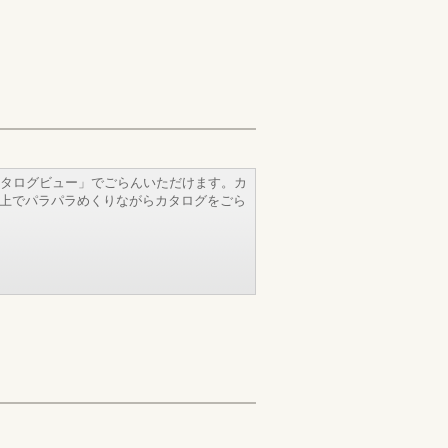
タログビュー」でごらんいただけます。カ
b上でパラパラめくりながらカタログをごら