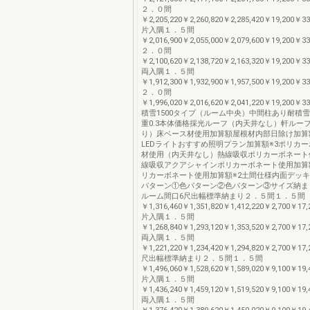
２．０間
￥2,205,220￥2,260,820￥2,285,420￥19,200￥3
片入隅１．５間
￥2,016,900￥2,055,000￥2,079,600￥19,200￥3
２．０間
￥2,100,620￥2,138,720￥2,163,320￥19,200￥3
両入隅１．５間
￥1,912,300￥1,932,900￥1,957,500￥19,200￥3
２．０間
￥1,996,020￥2,016,620￥2,041,220￥19,200￥3
積雪1500タイプ（ルーム中央）中間柱あり耐積雪
重0.3本体価格採光ルーフ（内天井なし）軒ルー
り）床ベース材使用加算額屋根材内部日除け加算
LEDライトおすすめ照明プラン加算額※3ポリカ
材使用（内天井なし）熱線吸収ポリカーボネート
線吸収アクアシャインポリカーボネート使用加算
リカーボネート使用加算額※2土間仕様内面デッ
パターン①色パターン②色パターン③サイズ納ま
ルーム間口6尺出幅標準納まり２．５間１．５間
￥1,316,460￥1,351,820￥1,412,220￥2,700￥17
片入隅１．５間
￥1,268,840￥1,293,120￥1,353,520￥2,700￥17
両入隅１．５間
￥1,221,220￥1,234,420￥1,294,820￥2,700￥17
尺出幅標準納まり２．５間１．５間
￥1,496,060￥1,528,620￥1,589,020￥9,100￥19
片入隅１．５間
￥1,436,240￥1,459,120￥1,519,520￥9,100￥19
両入隅１．５間