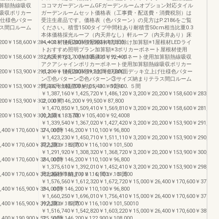
算額熱線吸収
ココマガーデンルームGFガーデンルームオプション対応タイル
吸収ポリカー
ガーデンルームセット価格表（工事費・配送費・消費税別）は
げ仕様色パター
受注生産品です。価格表（色パターン）の見方はP.2186をご覧
ス間口ルーム
ください。積雪1500タイプ中間柱あり耐積雪50cm相当比重0.3
本体価格採光ルーフ（内天井なし）軒ルーフ（内天井あり）床
,200￥158,600￥284,400￥146,200￥99,500￥87,800
ベース材使用加算額屋根材内部日除け加算額※1屋根材LEDライ
トおすすめ照明プラン加算額※3ポリカーボネート屋根材使用
,200￥158,600￥282,600￥183,700￥105,400￥92,400
（内天井なし）熱線吸収ポリカーボネート使用加算額熱線吸収
アクアシャインポリカーボネート使用加算額熱線吸収ポリカー
,200￥153,900￥293,200￥146,200￥99,500￥87,800
ボネート使用加算額※2土間仕様内面デッキ立上げ仕様色パター
ン①色パターン②色パターン③サイズ納まりテラス間口ルーム
,200￥153,900￥291,400￥183,700￥105,400￥92,400
間口6尺出幅標準納まり３．０間１．５間
￥1,387,160￥1,425,720￥1,486,120￥3,200￥20,200￥158,600￥283,100
,200￥153,900￥302,000￥146,200￥99,500￥87,800
２．０間
￥1,470,850￥1,509,410￥1,569,810￥3,200￥20,200￥158,600￥281,300
,200￥153,900￥300,200￥183,700￥105,400￥92,4008
片入隅１．５間
￥1,339,540￥1,367,020￥1,427,420￥3,200￥20,200￥153,900￥291,900
6,400￥170,600￥374,000￥146,200￥110,100￥96,800
２．０間
￥1,423,230￥1,450,710￥1,511,110￥3,200￥20,200￥153,900￥290,100
6,400￥170,600￥372,200￥183,700￥116,100￥101,500
両入隅１．５間
￥1,291,920￥1,308,320￥1,368,720￥3,200￥20,200￥153,900￥300,700
6,400￥170,600￥384,000￥146,200￥110,100￥96,800
２．０間
￥1,375,610￥1,392,010￥1,452,410￥3,200￥20,200￥153,900￥298,900
6,400￥170,600￥382,200￥183,700￥116,100￥101,500
尺出幅標準納まり３．０間１．５間
￥1,576,560￥1,612,320￥1,672,720￥15,000￥26,400￥170,600￥377,70
6,400￥165,900￥394,000￥146,200￥110,100￥96,800
２．０間
￥1,660,250￥1,696,010￥1,756,410￥15,000￥26,400￥170,600￥375,90
6,400￥165,900￥392,200￥183,700￥116,100￥101,50010
片入隅１．５間
￥1,516,740￥1,542,820￥1,603,220￥15,000￥26,400￥170,600￥387,70
3,400￥190,900￥525,500￥146,200￥122,900￥108,000
２．０間