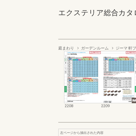
エクステリア総合カタログ2022
庭まわり
ガーデンルーム
ジーマ 軒プ
2208
2209
左ページから抽出された内容