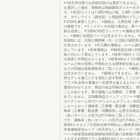
※1内天井仕様では内部日除けは選択できません。
を選択した場合、屋根材は熱線吸収ポリカーボネ
す。※3LEDライトは1.5間の時は1個、2.0間∼の
す。ダウンライト（調光型）と間接照明のプラン
P.2220を参照ください。※価格は、土間仕様（
の価格です。※ウッドデッキ仕様の場合は、床ベ
額を追加し、P.2209の対応ウッドデッキ価格を
い。※価格に柱固定ベースは含まれていません。
加算額には、日除け開閉棒（S）と日除け端部用
が含まれています。※片入隅の価格は、ルーム側
出しています。※本体価格は、外観前面左側に外
取り付けにて算出しています。※積雪1500タイ
の境界に中間柱が入ります。※積雪600タイプの間
ルームと軒の境界に中間柱が入る標準桁仕様もあ
などの詳細は規格価格表をご覧ください。※価格
は含まれていません。 ※連棟はできません。床
部をデッキ施工にする場合に必ず加算してくださ
プラスRL全長や重量が一定基準を超えるものに
運賃がかかります。商品の色は印刷の性質上、実
ことがあります。表示価格には消費税・工事費・
れていません。2208新商品ラインアップジーマ
ガーデンルームGFガーデンルームオプション対
ンルームセット価格表（工事費・配送費・消費税
格表（工事費・配送費・消費税別）は受注生産品
（色パターン）の見方はP.2186をご覧ください
です。価格表（色パターン）の見方はP.2186を
積雪6００タイプ大型桁仕様中間柱なし耐積雪20c
本体価格採光ルーフ（内天井なし）軒ルーフ（内
ベース材使用加算額屋根材内部日除け加算額※1屋
トおすすめ照明プラン加算額※3ポリカーボネー