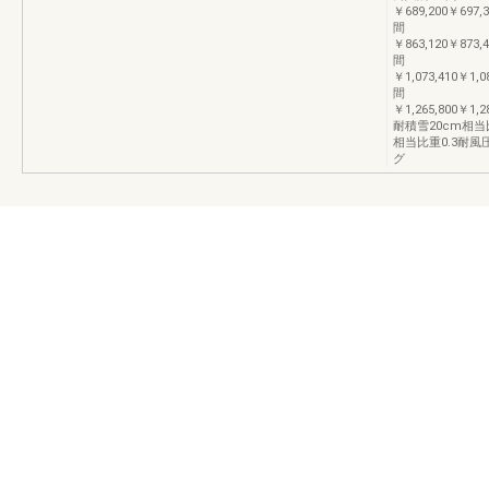
￥689,200￥697,3
間
￥863,120￥873,4
間
￥1,073,410￥1,0
間
￥1,265,800￥1,2
耐積雪20cm相当比
相当比重0.3耐
グ