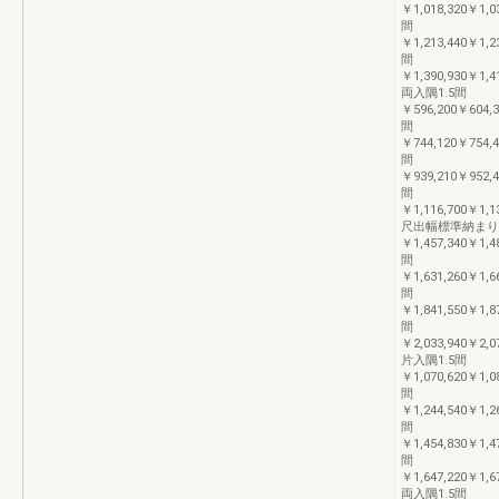
￥1,018,320￥1,0
間
￥1,213,440￥1,2
間
￥1,390,930￥1,4
両入隅1.5間
￥596,200￥604,3
間
￥744,120￥754,4
間
￥939,210￥952,4
間
￥1,116,700￥1,1
尺出幅標準納まり1
￥1,457,340￥1,4
間
￥1,631,260￥1,6
間
￥1,841,550￥1,8
間
￥2,033,940￥2,0
片入隅1.5間
￥1,070,620￥1,0
間
￥1,244,540￥1,2
間
￥1,454,830￥1,4
間
￥1,647,220￥1,6
両入隅1.5間