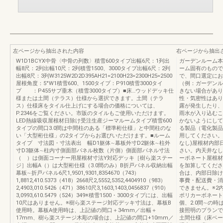
左ページから抽出された内容
右ページから抽出
W1D1BCYX中骨〈中骨の列数〉積雪600タイプ出幅6尺：1列出
ガーデンルーム本
幅8尺：2列出幅10尺：2列積雪1500、3000タイプ出幅6尺：2列
ーム固有のもので
出幅8尺：3列W3125W2D2D395AH21=2100H23=2300H25=2500
で、間口選定にお
屋根角度：5°W1積雪600、1500タイプ：P910積雪3000タイ
（例：ガーデンル
プ ：P455サブ垂木（積雪3000タイプ）■床…ウッドデッキ仕
きない場合があり
様または土間（テラス）仕様から選択できます。土間（テラ
性・気密性はあり
ス）仕様床をタイル仕上げにする場合の価格については、
露が発生したり、
P.2346をご覧ください。市販のタイルもご使用いただけます。
雨水が入り込むこ
LED熱線吸収屋根材日除け受注生産ジーマルームタイプ積雪600
かないようにして
タイプの間口3.0間は中間柱のある「標準桁仕様」と中間柱のな
る製品（電化製品
い「大型桁仕様」の2タイプからお選びいただけます。■ルーム
用してください。
タイプ 寸法図・寸法表出 幅D1躯体∼幕板外寸D2躯体∼柱外
なし)屋根材内部
寸D3躯体∼柱内寸側面部パネル枚数（片側）側面部パネル寸法
さい。内天井なし
（ ）は側面コーナー用屋根材寸法Y対応デッキ［樹ら楽ステー
ーボネート屋根材
ジ］出幅A（）は大型桁仕様（3.0間のみ）B折戸パネル収納出幅
を加算してくださ
幕板∼折戸パネル6尺1,9501,9301,8354670（743）
合は、内部日除け
1,8812,410.5373（418）2668尺2,5552,5352,4404910（983）
事費・配送費・消
2,4903,010.5426（471）38610尺3,1603,1403,0456837（910）
できません。※2
3,0993,610.5479（524）349※積雪1500・3000タイプには、出幅
ポリカーボネートと
10尺はありません。※樹ら楽ステージ対応デッキ寸法は、幕板B
個、2.0間∼の
使用時。幕板A使用時は、上記値の間口＋34mm／出幅＋
接照明のプランで
17mm、樹ら楽ステージ木彫の場合は、上記値の間口+10mm／
土間仕様（床ベー