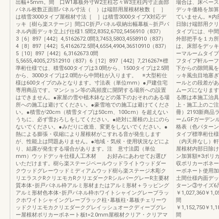
出幅+5mm。間 口W1幕板外寸W2主柱芯々W3主柱内寸正面部
場合は、床ベース
パネル枚数正面部パネル寸法（ ）は端部用屋根材枚数［ ］
デッキ価格を加算
は積雪3000タイプ屋根材寸法［ ］は積雪3000タイプX対応デ
ていません。※内
ッキ［樹ら楽ステージ］間口C折戸パネル収納出幅幕板∼折戸パ
日除け端部用クリ
ネル内面デッキ立上げ仕様1.5間2,8352,6702,5456910（837）
タイプには、中間
3［6］897［442］4,5162672.0間3,7453,5803,4558910（837）
外部把手を１カ所
4［8］897［442］5,4162672.5間4,6554,4904,36510910（837）
は、床部をデッキ
5［10］897［442］6,3162673.0間
ーマルームタイプ
5,5655,4005,27512910（837）6［12］897［442］7,216267※標
フタイプ軒ルーフ
準桁仕様では、積雪600タイプは3.0間から、1500タイプは2.5間
下からの隙間風を
から、3000タイプは2.0間から中間柱が入ります。 ※大型桁仕
ッキ風虫目地塞ぎ
様は600タイプのみとなります。寸法表（単位mm）●戸建住宅
ールとの段差があ
専用商品です。マンション等の高頻度に開閉する場所への設置
ムーズになります
はできません。●家屋の雪や植木鉢などの落下のおそれのある場
る際は本施工治具
所への施工は避けてください。●豪雪地での施工は避けてくださ
上・施工上のご注
い。●積雪が20cm（積雪タイプは50cm、100cm）を超えない
冊）2193新商
うちに、必ず雪おろしをしてください。●絶対に屋根の上にのら
ームGFガーデン
ないでください。●みだりに改造、変更をしないでください。●
格表（色パターン
熱による膨張・収縮により屋根材がこすれる音が発生します
タイプ標準桁仕様
が、性能上は問題ありません。●地域・気候・使用状況などによ
（内天井なし）軒
り、結露が発生する場合があります。注 意寸法図（単位
屋根材内部日除け
mm）ウッドデッキ仕様人工木材 お好みにあわせてお選び
ン加算額※3ポリ
いただけます。樹ら楽ステージペールウッドライトウッドダー
収ポリカーボネー
クウッドグレーウッドミディアムウッド樹ら楽ステージ木彫ク
ーボネート使用加
リエラスクRクリエモカRクリエダークRシルバーグレーR主要材
土間仕様内面デッ
質本体･折戸パネル枠アルミ形材またはアルミ形材＋ラッピング
ターン③サイズ6
アルミ形材色本体･折戸パネル枠ホワイトシャイングレーブラッ
￥1,027,360￥1,0
クホワイトシャイングレーブラック柱･幕板柱･幕板チェリーウ
間
ッドクリエモカクリエダークグレイッシュオークディープグレ
￥1,152,750￥1,1
ー屋根材ポリカーボネート板t=2.0mm屋根材クリア・クリアマ
間