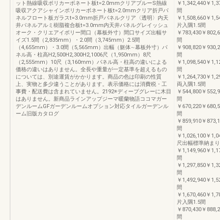
ット熱線吸収ポリカーボネート板t=2.0mmクリアブルーS熱線
￥1,342,440￥1,3
吸収アクアシャインポリカーボネート板t=2.0mmクリア折戸パ
間
ネルフロート板ガラスt=3.0mm折戸パネルクリア〈透明〉内天
￥1,508,660￥1,5
井パネルアルミ樹脂複合板t=3.0mm内天井パネルグレイッシュ
片入隅1.5間
オーク・クリエアイボリー間口（幕板外寸）間口サイズ出幅サ
￥783,430￥802,6
イズ1.5間（2,835mm）・2.0間（3,745mm）2.5間
間
（4,655mm）・3.0間（5,565mm）出幅（躯体∼幕板外寸）パ
￥908,820￥930,2
ネル高・柱高H2,500H2,300H2,1006尺（1,950mm）8尺
間
（2,555mm）10尺（3,160mm）パネル高・柱高の違いによる
￥1,098,540￥1,1
価格の違いはありません。全長や重量が一定基準を超えるもの
間
については、別途運賃がかかります。商品の色は印刷の性質
￥1,264,730￥1,2
上、実物と多少違うことがあります。表示価格には消費税・工
両入隅1.5間
事費・配送費は含まれていません。2192※ディープグレーに木目
￥544,800￥552,9
はありません。新商品ラインアップジーマ暖蘭物語ココマガー
間
デンルームGFガーデンルームオプション対応タイルガーデンル
￥670,220￥680,5
ーム旧版カタログ
間
￥859,910￥873,1
間
￥1,026,100￥1,0
尺出幅標準納まり1
￥1,149,960￥1,1
間
￥1,297,850￥1,3
間
￥1,492,940￥1,5
間
￥1,670,460￥1,7
片入隅1.5間
￥870,430￥888,2
間