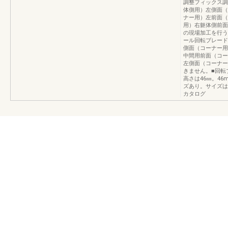
調整フィックス調
体側用）左側面（
ナー用）左前面（
用）右躯体側前面
の現場加工を行う
ール回転ブレード
側面（コーナー用
中間用前面（コー
左側面（コーナー
きません。■回転
高さは46㎜。4
ズあり。サイズは
カタログ