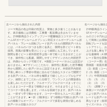
左ページから抽出された内容
右ページから抽出
ジーマ商品の色は印刷の性質上、実物と多少違うことがありま
2189新商品ラ
す。表示価格には消費税・工事費・配送費は含まれていませ
GFガーデンルー
ん。2188新商品ラインアップジーマ暖蘭物語ココマガーデンル
ルのゴミや汚れは
ームGFガーデンルームオプション対応タイルガーデンルーム折
して簡単にお掃除
戸パネル・下レール回転ブレード折戸パネルの開閉折戸パネル
回転ブレードを設
には、パネルのバタつきを防ぐ金具と、隙間を防ぐビート材を
ットアウトし、お
採用。雨風の影響を受けにくいよう細部にも工夫しています。
上げる落し棒を下
隙間を塞ぐビート材外部把手は指一本で軽々と引き出すことが
がる連棟時（4.0
でき、操作性にも配慮。開閉しやすくデザインされた内部把手
レード取付位置数
は、内側からロック可能です。※側面コーナーパネルには設定が
（コーナー用）右
ありません。■デザインにこだわり、操作性に配慮した把手機能
用側面・前面共通
外から開閉したい折戸パネルに設定できます。外部把手内部把
（2）前面（コー
手落し棒ロック季節や用途に合わせて自由なスタイルで開閉で
2（3）側面（コ
きる折戸パネル。パネル枠を極限まで細くしたシンプルなデザ
1（1）中間用側
イン、細部にまでこだわった仕様で、ワンランク上の開放感を
（3）（3）（1
お楽しみいただけます。フルオープンフルクローズまっすぐに
（2）（2）（3）
したままコーナー部まで移動させます。そのまま引くようにし
（1）（調整フィ
てコーナー部を通します。パネルを収納できます。折戸パネル
体側ジーマの折戸
は、一折ずつ手で動かせます。コーナー部分もスムーズに通す
により折戸パネル
ことができます。■一折（2枚単位）ずつ移動が可能LLL折戸パネ
レードも折戸パネ
ルの移動フルオープン・フルクローズで多彩な表情が楽しめる
異なります（各部
折戸パネル旧版カタログ
サイズパネル（1）