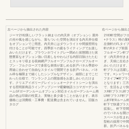
左ページから抽出された内容
右ページから抽出
ジーマ2182美しいフラット納まりの内天井（オプション）屋外
2183軒空間が
の光や風を感じながら、落ちついた空間を演出する内天井仕様
+テラス）時の屋
をオプションでご用意。内天井にはダウンライトや間接照明を
左側軒のFLタイ
付けることが可能です。四季折々の庭をライティングでお楽し
軒のRタイプ前面
みいただけます。ブラウンホワイトグレー閉めた状態開けた状
フルオープン軒プ
態豊富なオプション強い日差しをやわらげる内部日除けたたむ
す（内天井付きま
とスッキリ収まる収納網戸フルオープンフルクローズフルオー
ぎ、天候に左右さ
プン・フルクローズで多彩な表情が楽しめる折戸パネル季節や
みいただけます。
用途に合わせて自由なスタイルで開閉できる折戸パネル。パネ
軒プラスは活躍し
ル枠を極限まで細くしたシンプルなデザイン、細部にまでこだ
です。※シャワー
わった仕様で、ワンランク上の開放感をお楽しみいただけま
フタイプ■軒プラ
す。クリエアイボリーグレイッシュオークナイトシーンを演出
となります）三方
する照明新商品ラインアップジーマ暖蘭物語ココマガーデンル
で、生活をより快
ームGFガーデンルームオプション対応タイルガーデンルーム商
スR軒プラスL軒
品の色は印刷の性質上、実物と多少違うことがあります。表示
LR軒プラスF軒プ
価格には消費税・工事費・配送費は含まれていません。旧版カ
ム軒F軒Rルーム軒
タログ
軒下で快適プラス
拡張し、軒下空間
のでパネルを開け
スペースが生まれ
型桁の採用で中間
群。折戸パネルを