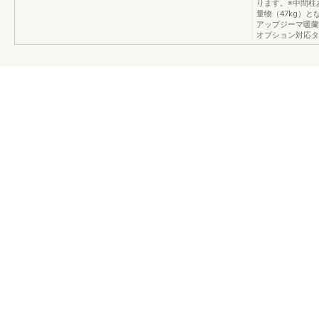
ります。※中間柱
量物（47kg）
アップジーマ暖蘭
オプション対応タ