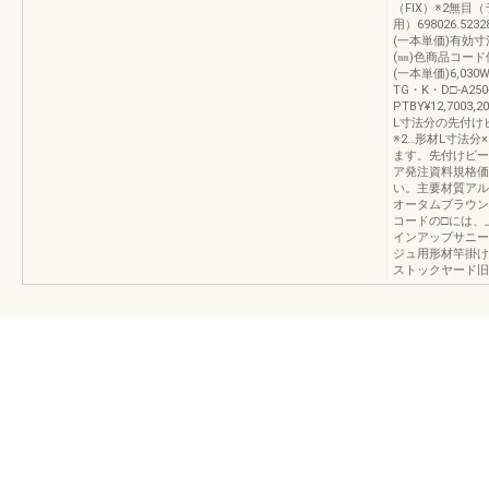
（FIX）※2無目
用）698026.52
(一本単価)有効寸
(㎜)色商品コード
(一本単価)6,030W
TG・K・D□-A250-
PTBY¥12,7003,
L寸法分の先付
※2…形材L寸法
ます。先付けビー
ア発注資料規格価
い。主要材質アルミ
オータムブラウン
コードの□には、
インアップサニー
ジュ用形材竿掛け
ストックヤード旧