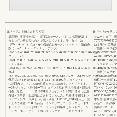
左ページから抽出された内容
右ページから抽出
汎用形材断面性能表注）断面2次モーメントおよび断面係数は、
サニージュ用 形
カタログの断面図の向きで記入しています。呼 称寸 法
7070707070
（W×H×t:mm）単重ｋg/ｍ断面2次モーメント（ｃｍ⁴）断面係
効寸法(㎜)色商品
数（ｃｍ³）ＩｘIｙＺｘＺｙＬアングル
ド価格(一本単価)
10×10×1.40.070.020.020.030.0315×20×20.180.260.130.190.1120×40×30.472.830.491
価)6,100W・TG・
フラットバー
A470-PTKY¥27,
30×30.250.010.670.040.4550×1.50.210.001.560.020.6350×30.410.013.130.081.25100
PTKY¥16,6005
チャンネル
ランマ方立ランマ
50×30×20.581.928.530.913.4150×50×20.797.8013.142.395.2680×50×41.8617.2370.23
7241.540.850
角材
ド価格(一本単価)
15×15×20.280.300.300.400.4030×30×20.612.942.941.961.9640×40×20.827.347.343.
寸法(㎜)色商品コ
母屋材34×33×20.634.153.312.321.812510C型ジョイント●
価格(一本単価)4,0
の範囲内で、ネジ止めの位置を自由に決めることができます。
PTKY¥8,9002,0
■C型ジョイント取付例■T型ジョイント取付例汎用形材・部品取
TG・K・D□-A160-
付例（単位：mm）251045T型ジョイント2166表示価格には消
PTKY¥17,200F
費税・工事費・配送費は含まれていません。規格価格表門まわ
69302726283
り・フェンス・車庫まわり編（別冊）UK1000_P.915使用上・施
本単価)有効寸法(
工上のご注意P.2588新商品ラインアップサニージュスピーネス
商品コード価格(
トックヤード汎用形材サニージュ用形材竿掛けセットクリーン
価)6,030W・TG・
ハンガー囲い上手テラス囲いストックヤード旧版カタログ
A231-PTKY¥17,
PTKY¥25,8004,