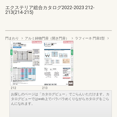
エクステリア総合カタログ2022-2023 212-
213(214-215)
門まわり
アルミ鋳物門扉（開き門扉）
ラフィーネ 門扉2型
212
213
お探しのページは「カタログビュー」でごらんいただけます。カ
タログビューではweb上でパラパラめくりながらカタログをごら
んになれます。