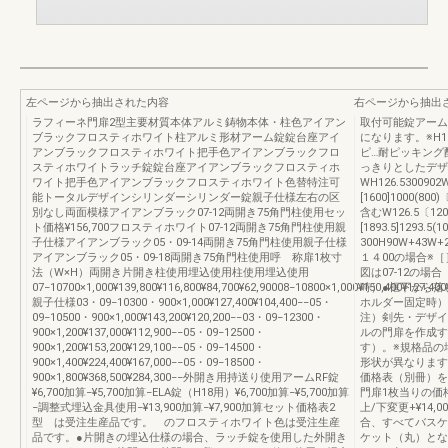
左ページから抽出された内容
右ページから抽出
ラフィーネ門扉2型主要材質本体アルミ鋳物本体・柱色アイアン
取付可能錠アームR
ブラックフロスティホワイト柱アルミ形材アーム錠錠台座アイ
になります。※H
アンブラックフロスティホワイト把手色アイアンブラックフロ
ピ…耐ピッキング
スティホワイトラッチ錠錠台座アイアンブラックフロスティホ
っきりとしたデザ
ワイト把手色アイアンブラックフロスティホワイト色替特注可
WH126.5300902
能トータルデザインシリンダーシリンダー錠親子仕様左右の区
[1600]1000(800
別なし両面模様アイアンブラック07-12両開き75角門柱使用セッ
含むW126.5〔1200
ト価格¥156,700フロスティホワイト07-12両開き75角門柱使用親
[1893.5]1293.
子仕様アイアンブラック05・09-14両開き75角門柱使用親子仕様
300H90W+43W
アイアンブラック05・09-18両開き75角門柱使用呼 称扉1枚寸
１４00の場合※［
法（W×H）両開き片開き柱使用埋込使用柱使用埋込使用
図は07-12の場
07−10700×1,000¥139,800¥116,800¥84,700¥62,90008−10800×1,000¥150,400¥127,400
時）●框下から落
親子仕様03・09−10300・900×1,000¥127,400¥104,400−−05・
ホルダー固定時）
09−10500・900×1,000¥143,200¥120,200−−03・09−12300・
注）剣先・デザイ
900×1,200¥137,000¥112,900−−05・09−12500・
ルの門扉を作成す
900×1,200¥153,200¥129,100−−05・09−14500・
す）。※規格品の
900×1,400¥224,400¥167,000−−05・09−18500・
形状が異なります
900×1,800¥368,500¥284,300−−外開き用持送り使用アームRF錠
価格表（別冊）を
¥6,700加算−¥5,700加算−ELA錠（H18用）¥6,700加算−¥5,700加算
門扉1枚当りの価格
−調整式埋込金具使用−¥13,900加算−¥7,900加算セット価格表2
上/下変更+¥14,
型 は受注生産品です。 のフロスティホワイト色は受注生産
合、すべてバスケ
品です。●片開きの埋込仕様の場合、ラッチ錠を使用した外開き
ケット（丸）とな