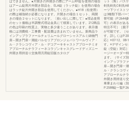
はできません。●片開きの外開きの際にアームRF錠を使用の場合
ット（角）バスケ
はアーム錠用片外開き部品を、ELA錠（ラッチ錠）を使用の場合
剣先剣先C剣先A
はラッチ錠片外開き部品を使用してください。●H18（柱使用）
ーツ下ツイストツ
の際は補強材が必要になります。片開きの場合１セット、両開
は3種類下部パー
きの場合２セットになります。〔拾い出しに際して〕●埋込使用
替可能（P.26
のセット価格は半調整式埋込金具にて積算しています。212商品
可］の表示がある
の色は印刷の性質上、実物と多少違うことがあります。表示価
特注不可］［親子
格には消費税・工事費・配送費は含まれていません。新商品ラ
が可能です。［セ
インアップラファールチェリムールグローシャスアルミ鋳物門
す。詳しくはP.2
扉︵開き門扉︶潮紋バルセリアブロンジェバトワールヴィア・
応］※07-12、
ル・クラシコヴィア・ル・デコアーキキャストアプローチミオ
す。※デザインセ
アプローチルナラフィーネコラゾンキャスグレードディズニー
錠（空錠）対応］
外開き用持送り交換用汎用錠旧版カタログ
ージーオーダー特
ます。（サイズ別デ
インアップラファ
扉︵開き門扉︶潮
ル・クラシコヴィ
アプローチルナラ
外開き用持送り交
車庫まわり編（別冊
P.2588錠一覧P.