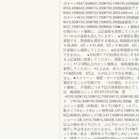
ボネート¥547,800¥651,500¥703,100¥745,60
¥554,400¥660,200¥714,200¥758,200熱線吸
¥560,100¥668,300¥723,800¥769,3003,640
ボネート¥610,700¥717,700¥773,300¥818,50
¥619,500¥729,300¥788,100¥835,300熱線吸
¥627,100¥740,100¥800,900¥850,100■セッ
仕様のセット価格に、上記金額を加算してくださ
マパネルの金額を含んでいます）。●片側面を選
算額です。両側面を選択する場合は､両側面分加
￥36,800、4尺＝￥41,400、5尺＝￥48,500、6尺
計金額から減算してください。●左右両側面をFI
できません。 ●主柱側ドアの柱側を吊元にする場合
を上記金額に加算してください。側面ユニット加
ット）※1.2.5間以上のセット価格は、規格価格
参照してください。※2.上止め、全スパン下止め
※3.袖壁仕様・3尺は、人の出入り寸法を考慮し
せん。■スクリーン・袖壁・ヤード仕様以外に、
選択することが可能です。〔その場合、スクリー
ト価格に、片側面につき下記の加算額を加えてく
出 幅側面ユニット3尺4尺5尺6尺袖 壁
―¥109,300¥133,100¥152,700FIX¥131,000¥180,30
ド ア¥150,300¥199,300¥222,200¥242,300
ユニット姿図（外観視）吊り下げ物干し（オプシ
数タイプAセットBセット標準2本入¥15,100¥16,9
¥22,800¥25,200ロング2本入¥17,400¥18,8003本入¥2
ショート2本入¥14,700¥16,3003本入¥21,900¥24
以上の物を吊り下げたり、ぶら下がったりしない
物干し竿は含まれておりません。注吊り下げ物干
ット本体／長さ：標準吊り下げ物干しAセットA
さ：標準スクリーン仕様袖壁仕様ヤード仕様全長