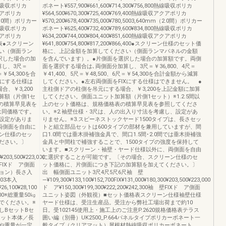
0熱線吸収ポリカ
ボネート¥557,900¥661,600¥714,300¥756,800熱線吸収ポリカ
収アクアポリカ
¥564,500¥670,300¥725,400¥769,400熱線吸収アクアポリカ
mm（2.0間）ポリカー
¥570,200¥678,400¥735,000¥780,5003,640mm（2.0間）ポリカー
0熱線吸収ポリカ
ボネート¥625,400¥732,400¥789,600¥834,800熱線吸収ポリカ
収アクアポリカ
¥634,200¥744,000¥804,400¥851,600熱線吸収アクアポリカ
ト価格表●スクリーン
¥641,800¥754,800¥817,200¥866,400●スクリーン仕様のセット価
い（側面ラン
格に、上記金額を加算してください（側面ランマパネルの金額
択した場合の加
を含んでいます）。●片側面を選択した場合の加算額です。両側
算し、3尺＝
面を選択する場合は､両側面分加算し、3尺＝￥36,800、4尺＝
＝￥54,300を合
￥41,400、5尺＝￥48,500、6尺＝￥54,300を合計金額から減算
Xにする仕様は
してください。●左右両側面をFIXにする仕様はできません。 ●
、￥3,200
主柱側ドアの柱側を吊元にする場合、￥3,200を上記金額に加算
算額（片側1セ
してください。側面ユニット加算額（片側1セット）※1.2.5間以
表の積算早見表を
上のセット価格は、規格価格表の積算早見表を参照してくださ
は同価格です。
い。※2.袖壁仕様・3尺は、人の出入り寸法を考慮し、設定があ
、設定がありま
りません。※3.スピーネストックヤード1500タイプは、長さセッ
両側面を自由に
トと組立部品セットは600タイプの部材を兼用していますが、間
ン仕様のセッ
口1.0間では垂木掛補強金具で、間口1.5間･2.0間では垂木掛補強
ださい。〕
金具と中間柱で補強することで、1500タイプの強度を保持して
います。■スクリーン・袖壁・ヤード仕様以外に、両側面を自由
0¥203,500¥223,000
に選択することが可能です。〔その場合、スクリーン仕様のセ
袖 壁FIXド ア側面
ット価格に、片側面につき下記の加算額を加えてください。〕
ョン）長さ入
出 幅側面ユニット3尺4尺5尺6尺袖 壁
003本入
―¥109,300¥133,100¥152,700FIX¥131,000¥180,300¥203,500¥223,000
6,100¥28,100
ド ア¥150,300¥199,300¥222,200¥242,300袖 壁FIXド ア側面
,500※総重量50㎏
ユニット姿図（外観視）■セット価格表スクリーン仕様袖壁仕様
でください。※
ヤード仕様は、受注生産品。受注から弊社工場出荷まで約10
しBセットBセ
日。受102145使用上・施工上のご注意P.2620規格価格表テラス
セット本体／長
囲い編（別冊）UK2500_P.664パネルタイプポリカーボネート一
や重量が一定
般タイプ（クリアマット）屋根材熱線吸収ポリカーボネート