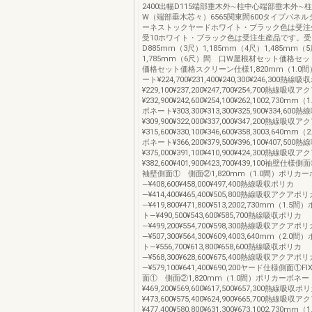
2400出幅D115端部垂木外∼柱中心端部垂木外∼
W（端部垂木芯々）6565関東間600タイプパネル
ーネストックヤードホワイト・ブラック色は受注
受10ホワイト・ブラック色は受注生産品です。受
D885mm（3尺）1,185mm（4尺）1,485mm（
1,785mm（6尺）間 口W屋根材セット価格セ
価格セット価格スクリーン仕様1,820mm（1.0
ート¥224,700¥231,400¥240,300¥246,300熱線
¥229,100¥237,200¥247,700¥254,700熱線吸
¥232,900¥242,600¥254,100¥262,1002,730
ボネート¥303,300¥313,300¥325,900¥334,60
¥309,900¥322,000¥337,000¥347,200熱線吸
¥315,600¥330,100¥346,600¥358,3003,640
ボネート¥366,200¥379,500¥396,100¥407,50
¥375,000¥391,100¥410,900¥424,300熱線吸
¥382,600¥401,900¥423,700¥439,100袖壁
袖壁側面① 側面②1,820mm（1.0間）ポリカ
―¥408,600¥458,000¥497,400熱線吸収ポリカ
―¥414,400¥465,400¥505,800熱線吸収アクアポリ
―¥419,800¥471,800¥513,2002,730mm（1
ト―¥490,500¥543,600¥585,700熱線吸収ポリカ
―¥499,200¥554,700¥598,300熱線吸収アクアポリ
―¥507,300¥564,300¥609,4003,640mm（2
ト―¥556,700¥613,800¥658,600熱線吸収ポリカ
―¥568,300¥628,600¥675,400熱線吸収アクアポリ
―¥579,100¥641,400¥690,200ヤード仕様側面
面① 側面②1,820mm（1.0間）ポリカーボネー
¥469,200¥569,600¥617,500¥657,300熱線吸収ポ
¥473,600¥575,400¥624,900¥665,700熱線吸
¥477,400¥580,800¥631,300¥673,1002,730