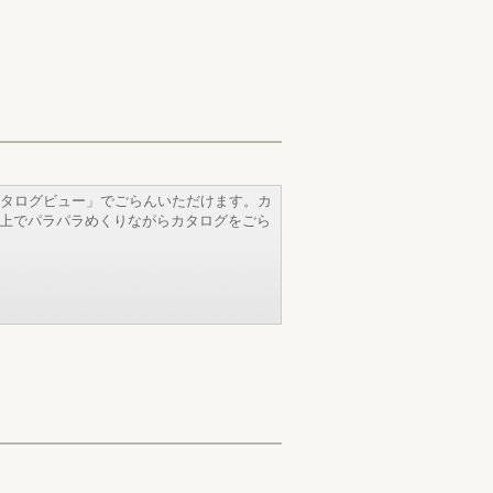
タログビュー」でごらんいただけます。カ
b上でパラパラめくりながらカタログをごら