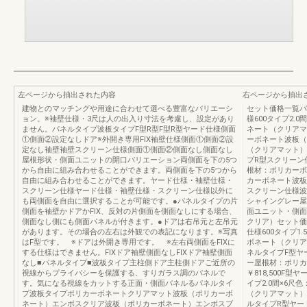
左ページから抽出された内容
右ページから抽出
建物とのマッチングや用途に合わせて選べる豊富なバリエーシ
セット価格一覧パ
ョン。※袖壁仕様・3尺は人の出入り寸法を考慮し、設定があり
様600タイプ2.
ません。パネルタイプ波板タイプF型R型F型R型ヤード仕様側面
ネート（クリアマ
①側面②設定なしドア※外開き専用FIX袖壁仕様側面①側面②設
ーボネート波板（
定なし袖壁袖壁スクリーン仕様側面①側面②側面なし側面なし
（クリアマット）セ
屋根形状・側面ユニットの開口バリエーション両側面を下の5つ
プR型スクリーン仕
から自由に組み合わせることができます。両側面を下の5つから
根材：ポリカーボ
自由に組み合わせることができます。ヤード仕様・袖壁仕様・
カーボネート波板（
スクリーン仕様ヤード仕様・袖壁仕様・スクリーン仕様以外に
スクリーン仕様波板
も両側面を自由に選択することが可能です。●パネルタイプの片
シャイングレー屋
側面を袖壁かドアかFIX、反対の片側面を側面なしにする場合、
面ユニット・側面
側面なし側にも側面パネルが付きます。●ドアは右吊元と左吊元
クリア）セット価格
があります。その場合の左右は外観での表記になります。※写真
仕様600タイプ1
はF型です。 ※ドアは外開き専用です。 ※左右両側面をFIXに
ボネート（クリアマ
する仕様はできません。FIXドア袖壁側面なしFIXドア袖壁側面
ネルタイプF型ヤー
なし■パネルタイプ■波板タイプ主柱側ドア主柱側ドアご近所の
ー屋根材：ポリカ
視線からプライバシーを保護する、すりガラス調のパネルで
￥818,500F
す。気になる視線をカットする正面・側面パネルるパネルタイ
イプ2.0間×6
プ波板タイプポリカーボネートクリアマット波板（ポリカーボ
（クリアマット）セ
ネート）エンボスクリア波板（ポリカーボネート）エンボスブ
ルタイプR型ヤード