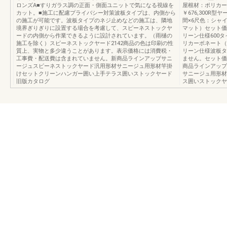
ロンズA■すりガラス調の正面・側面ユニットで気になる視線を
屋根材：ポリカー
カット。■施工に配慮プライバシー対策波板タイプは、内側から
￥676,300R
の施工が可能です。波板タイプのネジ止めなどの施工は、隣地
間×6尺色：シャ
境界ぎりぎりに設置する場合を考慮して、スピーネストックヤ
マット）セット価格
ードの内側から作業できるように設計されています。（雨樋の
リーン仕様600タ
施工を除く）スピーネストックヤード2142商品の色は印刷の性
リカーボネート（ク
質上、実物と多少違うことがあります。表示価格には消費税・
リーン仕様波板タ
工事費・配送費は含まれていません。新商品ラインアップサニ
ません。セット価
ージュスピーネストックヤード汎用形材サニージュ用形材竿掛
商品ラインアップ
けセットクリーンハンガー囲い上手テラス囲いストックヤード
サニージュ用形材
旧版カタログ
ス囲いストックヤ