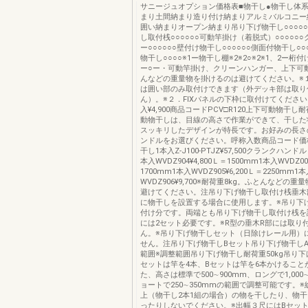
サニージュオプション価格表■物干し●物干し体
まり土間納まり造り付け納まりアルミバルコニー
囲い納まりオープン納まり吊り下げ物干し○○○○
し取付桟○○○○○○可動竿掛け（着脱式）○○○○○
ー○○○○○○壁付け物干し○○○○○○側面付物干し○
物干し○○○○※1ー物干し棚※2※2○※2※1、2ー桁
ー○ー・可動竿掛け、クリーンハンガー、上下可
んなどの重量物を掛けるのは避けてください。※
は囲い部のみ取付けできます（外デッキ部は取り
ん）。※２．FIXパネルの下枠に取付けてください
入¥4,900商品コードPCV□R120上下可動物干し
動物干しは、目線の高さで作業ができて、干した
スッキリしたデザインが特長です。お好みの長さ
ンドルをお選びください。呼称入数商品コード価
干し1本入Z-J100-PTJZ¥57,500クランクハンド
本入WVDZ904¥4,800Ｌ＝1500mm1本入WVDZ00
1700mm1本入WVDZ905¥6,200Ｌ＝2250mm1
WVDZ906¥9,700※耐荷重8kg。ふとんなどの
避けてください。注吊り下げ物干し取付け桟垂木
に物干しを設置する場合に使用します。※吊り下
付け分です。両端とも吊り下げ物干し取付け桟を
には2セット必要です。※R型の垂木R部には取り
ん。※吊り下げ物干しセット（日除けレール用）
せん。注吊り下げ物干しBセット吊り下げ物干しA
範囲※調整範囲吊り下げ物干し耐荷重50kg吊り下
セットは竿を4本、Bセットは竿を6本かけること
た、高さは標準で500∼900mm、ロングで1,000∼
ョートで250∼350mmの範囲で調整可能です。※総
上（物干し2本1組の場合）の物を干したり、物
ったりしないでください。※出幅３尺にはBセッ