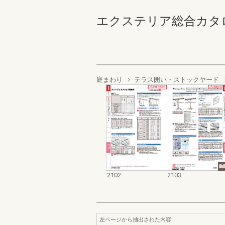
エクステリア総合カタログ2022
庭まわり
テラス囲い・ストックヤード
2102
2103
左ページから抽出された内容