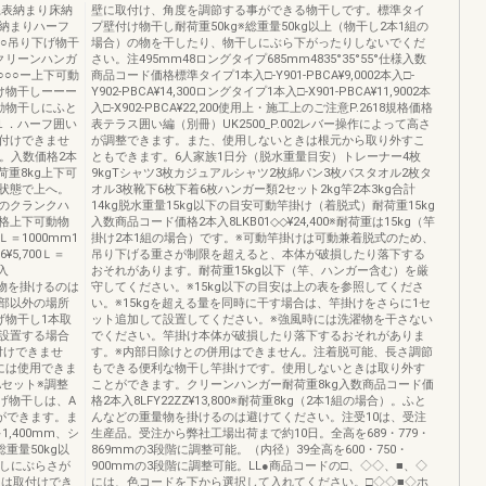
系表納まり床納
壁に取付け、角度を調節する事ができる物干しです。標準タイ
納まりハーフ
プ壁付け物干し耐荷重50kg※総重量50kg以上（物干し2本1組の
○○吊り下げ物干
場合）の物を干したり、物干しにぶら下がったりしないでくだ
○クリーンハンガ
さい。注495mm48ロングタイプ685mm4835°35°55°仕様入数
○○○○ー上下可動
商品コード価格標準タイプ1本入□-Y901-PBCA¥9,0002本入□-
付け物干しーーー
Y902-PBCA¥14,300ロングタイプ1本入□-X901-PBCA¥11,9002本
動物干しにふと
入□-X902-PBCA¥22,200使用上・施工上のご注意P.2618規格価格
１．ハーフ囲い
表テラス囲い編（別冊）UK2500_P.002レバー操作によって高さ
付けできませ
が調整できます。また、使用しないときは根元から取り外すこ
。入数価格2本
ともできます。6人家族1日分（脱水重量目安）トレーナー4枚
耐荷重8kg上下可
9kgTシャツ3枚カジュアルシャツ2枚綿パン3枚バスタオル2枚タ
状態で上へ。
オル3枚靴下6枚下着6枚ハンガー類2セット2kg竿2本3kg合計
のクランクハ
14kg脱水重量15kg以下の目安可動竿掛け（着脱式）耐荷重15kg
格上下可動物
入数商品コード価格2本入8LKB01◇◇¥24,400※耐荷重は15kg（竿
ルＬ＝1000mm1
掛け2本1組の場合）です。※可動竿掛けは可動兼着脱式のため、
6¥5,700Ｌ＝
吊り下げる重さが制限を超えると、本体が破損したり落下する
本入
おそれがあります。耐荷重15kg以下（竿、ハンガー含む）を厳
重量物を掛けるのは
守してください。※15kg以下の目安は上の表を参照してくださ
部以外の場所
い。※15kgを超える量を同時に干す場合は、竿掛けをさらに1セ
げ物干し1本取
ット追加して設置してください。※強風時には洗濯物を干さない
設置する場合
でください。竿掛け本体が破損したり落下するおそれがありま
付けできませ
す。※内部日除けとの併用はできません。注着脱可能、長さ調節
には使用できま
もできる便利な物干し竿掛けです。使用しないときは取り外す
セット※調整
ことができます。クリーンハンガー耐荷重8kg入数商品コード価
げ物干しは、A
格2本入8LFY22ZZ¥13,800※耐荷重8kg（2本1組の場合）。ふと
ができます。ま
んなどの重量物を掛けるのは避けてください。注受10は、受注
1,400mm、シ
生産品。受注から弊社工場出荷まで約10日。全高を689・779・
重量50kg以
869mmの3段階に調整可能。（内径）39全高を600・750・
干しにぶらさが
900mmの3段階に調整可能。LL●商品コードの□、◇◇、■、◇
トは取付けでき
には、色コードを下から選択して入れてください。□◇◇■◇ホ