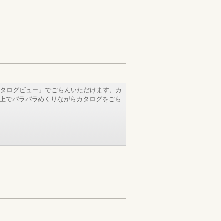
タログビュー」でごらんいただけます。カ
b上でパラパラめくりながらカタログをごら