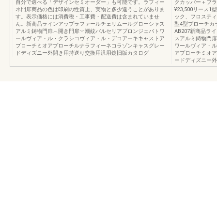
自分で選べる「デザインセミオーダー」も可能です。ラフィー
クカッパー＋ブラ
ネ門扉商品の色は印刷の性質上、実物と多少違うことがありま
¥23,500リー
す。表示価格には消費税・工事費・配送費は含まれていませ
ック、フロスティホ
ん。新商品ラインアップラファールチェリムールグローシャス
型4型ブローチカラ
アルミ鋳物門扉︵開き門扉︶潮紋バルセリアブロンジェバトワ
AB207新商品
ールヴィア・ル・クラシコヴィア・ル・デコアーキキャストア
スアルミ鋳物門扉
プローチミオアプローチルナラフィーネコラゾンキャスグレー
ワールヴィア・ル
ドディズニー外開き用持送り交換用汎用錠旧版カタログ
アプローチミオア
ードディズニー外