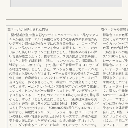
左ページから抽出された内容
右ページから抽出
1型2型3型4型5B型多彩なデザインバリエーション上品なテクス
標準色〈複合色系
チャが醸し出す、アルミ鋳物ならではの造形美本体装飾性の高
に関わらず門扉1
いデザイン部分は鋳物ならではの造形美を生かし、ロートアイ
ークカッパー+ブ
アンの上品なハンマートーンを全体に表現することで、こだわ
色系1色の合計5
り抜いた美しいデザインに仕上げました。門柱本体の味わい深
（特注色）への色
い質感が際立つように、標準でエンボス調の艶消し塗装を施し
ス10,500円
ました。特注で対応1型・4型に、マンションの広い開口部にも
レーオータムブラ
対応する09-10サイズを、また2型に親子仕様の子扉04-10サイズ
標準色のアイアン
を特注で用意しました。また、マンション用としてアームRF錠
ジーオーダー5色
の空錠もお使いいただけます。■アーム錠本体の横桟とアーム部
厚な印象を醸し出
分を揃え、台座部分もコンパクトにデザインしました。また戸
層引き立てます。
当りを錠と一体化させることで、機能パーツが目立ちにくくな
す艶のあるホワイ
っています。■ヒンジカバーヒンジ部分がデザインの中で主張し
す。オーダーオー
ないよう、ヒンジカバーを標準としました。美しいデザインを
く。職人の手作業
より引き立てる、こだわりのディテール■落とし棒落とし棒を最
ABカラー：本体
小化し、すっきりとした意匠にしました。（画像は家側から見
カラー：本体カラ
た場合）戸当り高尺サイズにも対応2型は、1800mmの高尺サイ
インに華やかさを
ズもお選びいただけます。1800ｍm206欧風住宅をエレガントに
巻きつく立体表現
演出する、鋳物門扉シリーズ。「ラフィーネ」はロートアイア
合わせた5B型。
ンの味わい深い質感を表現した鋳物シリーズです。鋳物の造形
エクリュアイボリ
美を最大限に活かしたデザインは、白壁の欧風住宅はもちろ
パネル。門扉にア
ん、モダン住宅もエレガントに演出。さらにデザインパーツを
クセントに。（オ