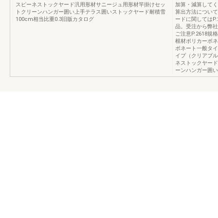
スピーネストックヤード汎用形材サニージュ用形材竿掛けセッ
加算・減算してく
トクリーンハンガー囲い上手テラス囲いストックヤード耐積雪
算出方法について
100cm相当比重0.3旧版カタログ
ードに関してはP.
品。受注から弊社
ご注意P.2618規
根材ポリカーボネ
ボネート一般タイ
イプ（クリアブル
ネストックヤード
ーンハンガー囲い