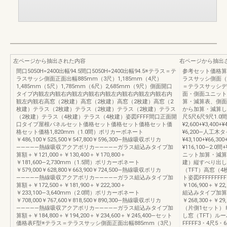
左ページから抽出された内容
右ページから抽出
間口5050H=2400出幅94.5間口5050H=2400出幅94.5※テラス＝テ
参考セット価格算
ラスサッシ側面正面出幅885mm（3尺）1,185mm（4尺）
ラスサッシ側面（
1,485mm（5尺）1,785mm（6尺）2,685mm（9尺）側面開口
＝テラスサッシデ
タイプ内観左内観右内観左内観右内観左内観右内観左内観右内
面・側面ユニット
観左内観右高窓（2枚建）高窓（2枚建）高窓（2枚建）高窓（2
算・減算表、側面
枚建）テラス（2枚建）テラス（2枚建）テラス（2枚建）テラス
から加算・減算し
（2枚建）テラス（4枚建）テラス（4枚建）姿図FFFF間口正面開
尺5尺6尺9尺1.0間+¥
口タイプ屋根パネルセット価格セット価格セット価格セット価
¥2,600+¥3,400+¥
格セット価格1,820mm（1.0間）ポリカーボネート
¥6,200―人工木タ
￥486,100￥525,500￥547,800￥596,300―熱線吸収ポリカ
¥43,100+¥66,300
―――――熱線吸収アクアポリカ―――――ガラス組込みタイプ加
¥116,100―2.0間+
算額＋￥121,000＋￥130,400＋￥170,800＋
ニット加算・減算表
￥181,600―2,730mm（1.5間）ポリカーボネート
建）縦すべり出し
￥579,000￥628,800￥663,900￥724,500―熱線吸収ポリカ
（TFT）高窓（
―――――熱線吸収アクアポリカ―――――ガラス組込みタイプ加
ト姿図FFFFFFFF
算額＋￥172,500＋￥181,900＋￥222,300＋
￥106,900＋￥22
￥233,100―3,640mm（2.0間）ポリカーボネート
組込みタイプ加算額＋
￥708,000￥767,600￥818,500￥890,300―熱線吸収ポリカ
￥268,300＋￥
―――――熱線吸収アクアポリカ―――――ガラス組込みタイプ加
（片側1セット）
算額＋￥184,800＋￥194,200＋￥234,600＋￥245,400―セット
し窓（TFT）ル
価格表F型※テラス＝テラスサッシ側面正面出幅885mm（3尺）
FFFFF3・4尺5・