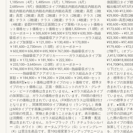
1,185mm（4尺）1,485mm（5尺）1,785mm（6尺）
側面開口タイプ標
2,685mm（9尺）側面開口タイプ内観左内観右内観左内観右内
幅出幅3尺4尺5尺6
観左内観右内観左内観右内観左内観右高窓（2枚建）高窓（2枚
¥26,100−¥12,000
建）高窓（2枚建）高窓（2枚建）テラス（2枚建）テラス（2枚
¥29,800―高窓(2
建）テラス（2枚建）テラス（2枚建）テラス（4枚建）テラス
¥3,600―高窓(
（4枚建）姿図FFFF間口正面開口タイプ屋根パネルセット価格セ
¥30,600＋¥28,50
ット価格セット価格セット価格セット価格1,820mm（1.0間）ポ
¥173,600＋¥174
リカーボネート￥505,600￥548,500￥573,900￥630,300―熱線
¥95,500―＋¥51,
吸収ポリカ―――――熱線吸収アクアポリカ―――――ガラス組込
¥23,300＋¥89,80
みタイプ加算額＋￥121,000＋￥130,400＋￥170,800＋
¥93,800＋¥97,4
￥181,600―2,730mm（1.5間）ポリカーボネート
¥179,400―＋¥72
￥602,800￥656,800￥695,900￥767,000―熱線吸収ポリカ
げ物干し（オプシ
―――――熱線吸収アクアポリカ―――――ガラス組込みタイプ加
入¥15,100¥16,9
算額＋￥172,500＋￥181,900＋￥222,300＋
¥17,400¥18,80
￥233,100―3,640mm（2.0間）ポリカーボネート
¥14,700¥16,3
￥746,000￥810,700￥866,400￥951,400―熱線吸収ポリカ
り下げたり、ぶら
―――――熱線吸収アクアポリカ―――――ガラス組込みタイプ加
まれておりません
算額＋￥184,800＋￥194,200＋￥234,600＋￥245,400―セット
さ：標準吊り下げ
価格表R型●セット価格は標準タイプのセット価格です。標準タ
準タイプの加算額
イプのセット価格には、正面・側面ユニットのガラス・グレチ
含まれていません
ャン・ビードの価格は含まれていません。●ガラス組込みタイプ
の価格が含まれて
の加算額には、ガラスの価格が含まれています。FIX部の後付け
ていません（FI
ビードの価格は含まれていません（FIX部のガラスは現場取付け
バーの標準タイプ
となります）。関東間3000タイプ床納まり（ランマなし）画像
ます。●採風ドア
は600タイプです画像は600タイプですサニージュ2090商品の色
プには採風ドア本
は印刷の性質上、実物と多少違うことがあります。表示価格に
け可否の詳細はP
は消費税・ガラス代（ガラス組込商品を除く）・工事費・配送
した際の取付け可否
費は含まれていません。カラーブラック（T）ナチュラルシルバ
込みタイプの場合
ー（D）ホワイト（W）オータムブラウン（G）シャイングレー
加算してください
（K）は受注生産品です。受10仕様変更ラインアップサニージュ
を、ガラス組込み