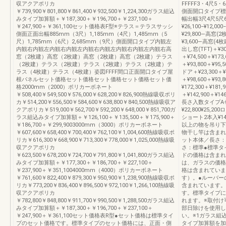
収アクアポリカ
FFFFF3・4尺5・
￥739,900￥801,800￥861,400￥932,500￥1,224,300ガラス組込
側面開口タイプ標
みタイプ加算額＋￥187,300＋￥196,700＋￥237,100＋
幅出幅3尺4尺5尺6
￥247,900＋￥361,100セット価格表F型※テラス＝テラスサッシ
¥26,100−¥12,000
側面正面出幅885mm（3尺）1,185mm（4尺）1,485mm（5
¥29,800―高窓(2
尺）1,785mm（6尺）2,685mm（9尺）側面開口タイプ内観左
¥3,600―高窓(4
内観右内観左内観右内観左内観右内観左内観右内観左内観右高
出し窓(TFT)＋¥30,
窓（2枚建）高窓（2枚建）高窓（2枚建）高窓（2枚建）テラス
＋¥74,500＋¥173
（2枚建）テラス（2枚建）テラス（2枚建）テラス（2枚建）テ
＋¥93,800＋¥95,5
ラス（4枚建）テラス（4枚建）姿図FFFF間口正面開口タイプ屋
ドア＋¥23,300＋¥8
根パネルセット価格セット価格セット価格セット価格セット価
＋¥98,600＋¥93,
格2000mm（2000）ポリカーボネート
¥172,300＋¥181,
￥508,400￥549,500￥576,000￥628,200￥826,900熱線吸収ポリ
＋¥142,900＋¥
カ￥514,200￥556,500￥584,600￥638,800￥840,500熱線吸収ア
長さ入数タイプAセッ
クアポリカ￥519,000￥562,700￥592,200￥648,000￥851,700ガ
¥22,800¥25,200
ラス組込みタイプ加算額＋￥126,100＋￥135,500＋￥175,900＋
ショート2本入¥14,7
￥186,700＋￥299,9003000mm（3000）ポリカーボネート
以上の物を吊り下
￥607,600￥658,400￥700,400￥762,100￥1,004,600熱線吸収ポ
物干し竿は含まれ
リカ￥616,300￥668,900￥713,300￥778,000￥1,025,000熱線吸
ット本体／長さ：
収アクアポリカ
さ：標準●標準タ
￥623,500￥678,200￥724,700￥791,800￥1,041,800ガラス組込
ドの価格は含まれ
みタイプ加算額＋￥177,300＋￥186,700＋￥227,100＋
は、ガラスの価格
￥237,900＋￥351,1004000mm（4000）ポリカーボネート
格は含まれていま
￥761,600￥822,400￥879,300￥950,900￥1,238,900熱線吸収ポ
す）。●ルーバー
リカ￥773,200￥836,400￥896,500￥972,100￥1,266,100熱線吸
含まれています。
収アクアポリカ
す。標準タイプに
￥782,800￥848,800￥911,700￥990,500￥1,288,500ガラス組込
れます。※取付け可
みタイプ加算額＋￥187,300＋￥196,700＋￥237,100＋
部日除けを使用し
￥247,900＋￥361,100セット価格表R型●セット価格は標準タイ
い。※1ガラス組
プのセット価格です。標準タイプのセット価格には、正面・側
タイプ加算額を加