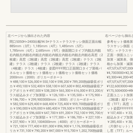
左ページから抽出された内容
右ページから抽出
間口5050H=2400出幅94.5※テラス＝テラスサッシ側面正面出幅
参考セット価格算
885mm（3尺）1,185mm（4尺）1,485mm（5尺）
ラスサッシ側面（
1,785mm（6尺）2,685mm（9尺）側面開口タイプ内観左内観
9尺）＝テラスサ
右内観左内観右内観左内観右内観左内観右内観左内観右高窓（2
正面・側面ユニッ
枚建）高窓（2枚建）高窓（2枚建）高窓（2枚建）テラス（2枚
加算・減算表、側
建）テラス（2枚建）テラス（2枚建）テラス（2枚建）テラス
格から加算・減算
（4枚建）テラス（4枚建）姿図FFFF間口正面開口タイプ屋根パ
4尺5尺6尺9尺2000+¥
ネルセット価格セット価格セット価格セット価格セット価格
¥4,7003000+¥2,3
2000mm（2000）ポリカーボネート
¥3,300+¥4,20
￥488,100￥526,000￥550,100￥598,200￥789,200熱線吸収ポリ
4尺5尺6尺9尺2000+¥
カ￥493,100￥532,400￥558,100￥607,600￥802,400熱線吸収ア
¥122,6003000+¥6
クアポリカ￥497,500￥538,200￥565,300￥616,000￥813,200ガ
¥175,5004000+¥8
ラス組込みタイプ加算額＋￥126,100＋￥135,500＋￥175,900＋
正面ユニット加算・
￥186,700＋￥299,9003000mm（3000）ポリカーボネート
（2枚建）縦すべ
￥582,500￥629,400￥668,400￥725,400￥959,700熱線吸収ポリ
窓（TFT）高窓
カ￥590,000￥639,000￥680,400￥739,500￥979,500熱線吸収ア
ット姿図FFFFFFF
クアポリカ￥596,600￥647,700￥691,200￥752,100￥995,700ガ
￥107,400＋￥33
ラス組込みタイプ加算額＋￥177,300＋￥186,700＋￥227,100＋
組込みタイプ加算額＋
￥237,900＋￥351,1004000mm（4000）ポリカーボネート
￥285,400＋￥
￥721,100￥777,400￥831,000￥896,900￥1,176,300熱線吸収ポ
（片側1セット）
リカ￥731,100￥790,200￥847,000￥915,700￥1,202,700熱線吸
し窓（TFT）ル