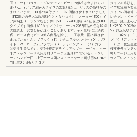
面ユニットのガラス・グレチャン・ビードの価格は含まれてい
タイプ加算額を、
ません。●ガラス組込みタイプの加算額には、ガラスの価格が含
イプ加算額を加算
まれています。FIX部の後付けビードの価格は含まれていません
タイプの価格算出
（FIX部のガラスは現場取付けとなります）。メーター1500タイ
レチャン・ビードに
プ床納まり（ランマなし）間口5050H=2400出幅94.5画像は600
用上・施工上のご
タイプです画像は600タイプですサニージュ2068商品の色は印刷
UK2500_P.
の性質上、実物と多少違うことがあります。表示価格には消費
S）熱線吸収アク
税・ガラス代（ガラス組込商品を除く）・工事費・配送費は含
ート一般タイプ（
まれていません。ブラック（T）ナチュラルシルバー（D）ホワ
プ（クリアマット
イト（W）オータムブラウン（G）シャイングレー（K）カラー
ー）は、受注生産
は受注生産品です。受7仕様変更ラインアップサニージュスピー
様変更ラインアッ
ネストックヤード汎用形材サニージュ用形材竿掛けセットクリ
材サニージュ用形
ーンハンガー囲い上手テラス囲いストックヤード耐積雪50cm相
ラス囲いストック
当比重0.3旧版カタログ