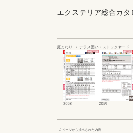
エクステリア総合カタログ2022
庭まわり
テラス囲い・ストックヤード
2058
2059
左ページから抽出された内容