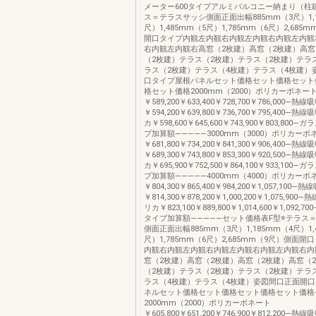
メーター600タイプアルミバルコニー納まり（柱
ス＝テラスサッシ側面正面出幅885mm（3尺）1,1
尺）1,485mm（5尺）1,785mm（6尺）2,685
開口タイプ内観左内観右内観左内観右内観左内観
右内観左内観右高窓（2枚建）高窓（2枚建）高窓
（2枚建）テラス（2枚建）テラス（2枚建）テラ
ラス（2枚建）テラス（4枚建）テラス（4枚建）
口タイプ屋根パネルセット価格セット価格セット
格セット価格2000mm（2000）ポリカーボネー
￥589,200￥633,400￥728,700￥786,000―熱
￥594,200￥639,800￥736,700￥795,400―
カ￥598,600￥645,600￥743,900￥803,800
プ加算額―――――3000mm（3000）ポリカーボ
￥681,800￥734,200￥841,300￥906,400―熱
￥689,300￥743,800￥853,300￥920,500―
カ￥695,900￥752,500￥864,100￥933,100
プ加算額―――――4000mm（4000）ポリカーボ
￥804,300￥865,400￥984,200￥1,057,100
￥814,300￥878,200￥1,000,200￥1,075,9
リカ￥823,100￥889,800￥1,014,600￥1,092
タイプ加算額―――――セット価格表F型※テラス
側面正面出幅885mm（3尺）1,185mm（4尺）1,
尺）1,785mm（6尺）2,685mm（9尺）側面
内観右内観左内観右内観左内観右内観左内観右内
窓（2枚建）高窓（2枚建）高窓（2枚建）高窓（
（2枚建）テラス（2枚建）テラス（2枚建）テラ
ラス（4枚建）テラス（4枚建）姿図間口正面開
ネルセット価格セット価格セット価格セット価格
2000mm（2000）ポリカーボネート
￥605,800￥651,200￥746,900￥812,200―熱