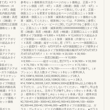
建て式）※テラ
参考セット価格算出方法左ページのセット価格は、正面＝テラ
85mm（4
スサッシ側面（3尺・4尺）＝高窓（2枚建）側面（5尺・6尺）＝
mm（9尺）側面
テラスサッシデッキボード＝グレーで算出しています。正面・
右内観左内観
側面ユニットを変更する場合は右ページの正面ユニット加算・
（2枚建）高窓
減算表・側面ユニット加算・減算表の金額をセット価格から加
ス（2枚建）テ
算・減算してください。積算例については、P.2040をご参照く
姿図間口正面開
ださい。※グレチャン・ビードに関してはP.2113をご参照くださ
価格セット価
い。正面ユニット加算・減算表間口200030004000開口タイプ高
ト
窓（2枚建）高窓（4枚建）高窓（4枚建）正面開口ユニット姿図
線吸収ポリカ
標準タイプ加算額−￥9,800＋￥8,800＋￥12,600ガラス組込みタ
熱線吸収アクアポリ
イプ加算額―――側面ユニット加算・減算表（片側1セット）Ｆ
―ガラス組込みタイ
ＩＸ高窓（2枚建）縦すべり出し窓（TFT）ルーバー側面開口ユ
ネート
ニット姿図F3・4尺5・6尺FF3尺4∼6尺F側面開口タイプ標準タイ
線吸収ポリカ
プ加算額ガラス組込みタイプ加算額出幅出幅3尺4尺5尺6尺9尺3
熱線吸収アクアポリ
尺4尺5尺6尺9尺ＦＩＸ−￥18,900−￥20,500−￥30,900−
―ガラス組込みタイ
￥29,500――――――高窓(2枚建)――−￥10,800−
ネート
￥8,900――――――縦すべり出し窓(TFT)＋￥34,900＋￥33,300
―熱線吸収ポリカ
＋￥76,700＋￥78,100――――――ルーバー＋￥73,100＋
00―熱線吸収アクアポ
￥83,700＋￥73,300＋￥74,700――――――吊り下げ物干し（オ
,700―ガラス組込み
プション）長さ入数タイプAセットBセット標準2本入
＝テラスサッシ
¥15,100¥16,9003本入¥22,800¥25,200ロング2本入
485mm（5
¥17,400¥18,8003本入¥26,100¥28,100ショート2本入
開口タイプ内観左
¥14,700¥16,3003本入¥21,900¥24,500※総重量50㎏以上の物を吊
観左内観右高
り下げたり、ぶら下がったりしないでください。※物干し竿は含
2枚建）テラス
まれておりません。注吊り下げ物干しBセットBセット本体／長
ス（2枚建）テ
さ：標準吊り下げ物干しAセットAセット本体／長さ：標準木目
口タイプ屋根パ
デッキボード加算額表3尺4尺5尺6尺9尺2000+¥1,700+¥2,200+
セット価格
¥2,700+¥3,200―3000+¥2,300+¥2,900+¥3,500+¥4,100―4000+
¥3,300+¥4,200+¥5,100+¥6,000―●標準タイプの加算額には、ガ
線吸収ポリカ
ラス・グレチャン・ビードの価格は含まれていません。●ガラス