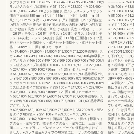
クアポリカ￥583,800￥625,000￥644,900￥695,200￥987,000ガ
――――＋￥76,4
ラス組込みタイプ加算額＋￥251,100＋￥263,300＋￥305,900＋
￥36,700＋￥33,
￥319,500＋￥462,500セット価格表F型※テラス＝テラスサッシ
￥79,800＋￥174
側面正面出幅885mm（3尺）1,185mm（4尺）1,485mm（5
￥85,000＋￥94,
尺）1,785mm（6尺）2,685mm（9尺）側面開口タイプ内観左
￥75,600＋￥77,
内観右内観左内観右内観左内観右内観左内観右内観左内観右高
＋￥111,700＋￥8
窓（2枚建）高窓（2枚建）高窓（2枚建）高窓（2枚建）テラス
￥122,900＋￥37
（2枚建）テラス（2枚建）テラス（2枚建）テラス（2枚建）テ
￥198,900＋￥19
ラス（4枚建）テラス（4枚建）姿図FFFF間口正面開口タイプ屋
￥171,300＋￥1
根パネルセット価格セット価格セット価格セット価格セット価
ト標準2本入¥15,10
格1,820mm（1.0間）ポリカーボネート
¥17,400¥18,80
￥457,400￥487,200￥494,800￥543,300￥742,200熱線吸収ポリ
¥14,700¥16,3
カ￥462,600￥493,600￥502,600￥552,700￥754,200熱線吸収ア
り下げたり、ぶら
クアポリカ￥466,800￥499,400￥509,600￥560,700￥765,000ガ
まれておりません
ラス組込みタイプ加算額＋￥168,700＋￥180,900＋￥223,500＋
さ：標準吊り下げ
￥237,100＋￥380,1002,730mm（1.5間）ポリカーボネート
Ｘ高窓（2枚建）
￥540,000￥573,700￥586,200￥638,000￥860,900熱線吸収ポリ
すべり出し窓（T
カ￥547,800￥583,300￥597,900￥652,100￥878,900熱線吸収ア
図FFFFF3・4尺5
クアポリカ￥554,100￥592,000￥608,400￥664,100￥895,100ガ
FF●標準タイプ
ラス組込みタイプ加算額＋￥235,100＋￥247,300＋￥289,900＋
格は含まれていま
￥303,500＋￥446,5003,640mm（2.0間）ポリカーボネート
ラスの価格が含ま
￥588,100￥625,700￥642,600￥697,700￥987,600熱線吸収ポリ
まれていません（
カ￥598,500￥638,500￥658,200￥716,500￥1,011,600熱線吸収
ルーバーの標準タ
アクアポリカ
ています。●採風
￥606,900￥650,100￥672,200￥732,500￥1,033,200ガラス組込
タイプには採風ド
みタイプ加算額＋￥251,100＋￥263,300＋￥305,900＋
取付け可否の詳細
￥319,500＋￥462,500セット価格表R型●セット価格は標準タイ
使用した際の取付け
プのセット価格です。標準タイプのセット価格には、正面・側
ス組込みタイプの
面ユニットのガラス・グレチャン・ビードの価格は含まれてい
額を加算してくだ
ません。●ガラス組込みタイプの加算額には、ガラスの価格が含
額を、ガラス組込