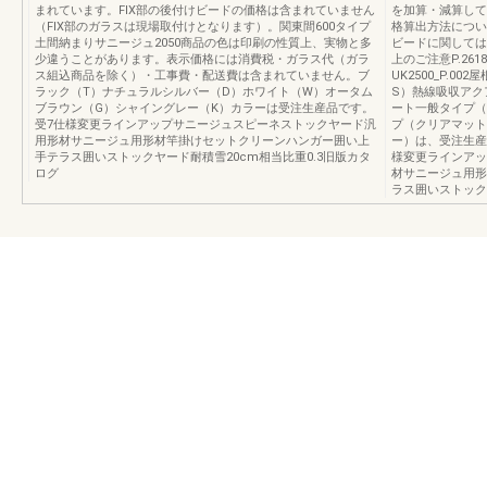
まれています。FIX部の後付けビードの価格は含まれていません
を加算・減算して
（FIX部のガラスは現場取付けとなります）。関東間600タイプ
格算出方法につい
土間納まりサニージュ2050商品の色は印刷の性質上、実物と多
ビードに関してはP
少違うことがあります。表示価格には消費税・ガラス代（ガラ
上のご注意P.26
ス組込商品を除く）・工事費・配送費は含まれていません。ブ
UK2500_P.
ラック（T）ナチュラルシルバー（D）ホワイト（W）オータム
S）熱線吸収アク
ブラウン（G）シャイングレー（K）カラーは受注生産品です。
ート一般タイプ（
受7仕様変更ラインアップサニージュスピーネストックヤード汎
プ（クリアマット
用形材サニージュ用形材竿掛けセットクリーンハンガー囲い上
ー）は、受注生産
手テラス囲いストックヤード耐積雪20cm相当比重0.3旧版カタ
様変更ラインアッ
ログ
材サニージュ用形
ラス囲いストック