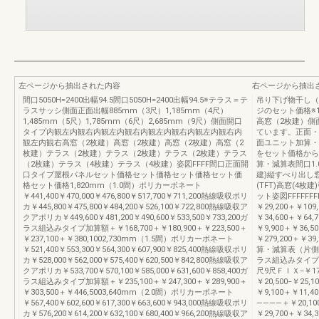
左ページから抽出された内容
右ページから抽出
間口5050H=2400出幅94.5間口5050H=2400出幅94.5※テラス＝テ
吊り下げ物干し（
ラスサッシ側面正面出幅885mm（3尺）1,185mm（4尺）
ジのセット価格※
1,485mm（5尺）1,785mm（6尺）2,685mm（9尺）側面開口
高窓（2枚建）側
タイプ内観左内観右内観左内観右内観左内観右内観左内観右内
ています。正面・
観左内観右高窓（2枚建）高窓（2枚建）高窓（2枚建）高窓（2
面ユニット加算・
枚建）テラス（2枚建）テラス（2枚建）テラス（2枚建）テラス
をセット価格から
（2枚建）テラス（4枚建）テラス（4枚建）姿図FFFF間口正面開
算・減算表間口1.0
口タイプ屋根パネルセット価格セット価格セット価格セット価
建)縦すべり出し窓
格セット価格1,820mm（1.0間）ポリカーボネート
(TFT)高窓(4枚
￥441,400￥470,000￥476,800￥517,700￥711,200熱線吸収ポリ
ット姿図FFFFFFF
カ￥445,800￥475,800￥484,200￥526,100￥722,800熱線吸収ア
￥29,200＋￥109
クアポリカ￥449,600￥481,200￥490,600￥533,500￥733,200ガ
￥34,600＋￥6
ラス組込みタイプ加算額＋￥168,700＋￥180,900＋￥223,500＋
￥9,900＋￥36,5
￥237,100＋￥380,1002,730mm（1.5間）ポリカーボネート
￥279,200＋￥3
￥521,400￥553,300￥564,300￥607,900￥825,400熱線吸収ポリ
算・減算表（片側
カ￥528,000￥562,000￥575,400￥620,500￥842,800熱線吸収ア
ラス組込みタイプ加
クアポリカ￥533,700￥570,100￥585,000￥631,600￥858,400ガ
尺9尺ＦＩＸ−￥17,9
ラス組込みタイプ加算額＋￥235,100＋￥247,300＋￥289,900＋
￥20,500−￥25,
￥303,500＋￥446,5003,640mm（2.0間）ポリカーボネート
￥9,100＋￥11,
￥567,400￥602,600￥617,300￥663,600￥943,000熱線吸収ポリ
――――＋￥20,1
カ￥576,200￥614,200￥632,100￥680,400￥966,200熱線吸収ア
￥29,700＋￥34