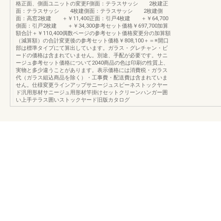
格正面、側面ユニットの変更F側面：テラスサッシ 2枚建正
面：テラスサッシ 4枚建側面：テラスサッシ 2枚建側
面：高窓2枚建 ＋￥11,400正面：引戸4枚建 ＋￥64,700
側面：引戸2枚建 ＋￥34,300参考セット価格￥697,700加算
額合計＋￥110,400偶数ページの参考セット価格変更分の加算額
（減算額）の合計変更後の参考セット価格￥808,100＋＝※開口
部は標準タイプにて算出しています。ガラス・グレチャン・ビ
ードの価格は含まれていません。別途、手配が必要です。サニ
ージュ参考セット価格について2040商品の色は印刷の性質上、
実物と多少違うことがあります。表示価格には消費税・ガラス
代（ガラス組込商品を除く）・工事費・配送費は含まれていま
せん。仕様変更ラインアップサニージュスピーネストックヤー
ド汎用形材サニージュ用形材竿掛けセットクリーンハンガー囲
い上手テラス囲いストックヤード旧版カタログ