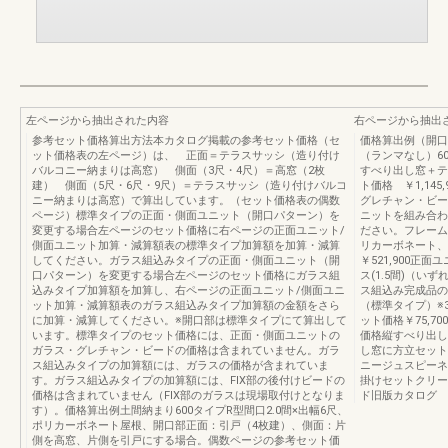
左ページから抽出された内容
右ページから抽出
参考セット価格算出方法本カタログ掲載の参考セット価格（セ
価格算出例（開口
ット価格表の左ページ）は、 正面＝テラスサッシ（造り付け
（ランマなし）60
バルコニー納まりは高窓） 側面（3尺・4尺）＝高窓（2枚
すべり出し窓＋
建） 側面（5尺・6尺・9尺）＝テラスサッシ（造り付けバルコ
ト価格 ￥1,14
ニー納まりは高窓）で算出しています。（セット価格表の偶数
グレチャン・ビー
ページ）標準タイプの正面・側面ユニット（開口パターン）を
ニットを組み合わ
変更する場合左ページのセット価格に右ページの正面ユニット/
ださい。フレーム
側面ユニット加算・減算額表の標準タイプ加算額を加算・減算
リカーボネート、
してください。ガラス組込みタイプの正面・側面ユニット（開
￥521,900正面
口パターン）を変更する場合左ページのセット価格にガラス組
ス(1.5間)（い
込みタイプ加算額を加算し、右ページの正面ユニット/側面ユニ
ス組込み完成品の
ット加算・減算額表のガラス組込みタイプ加算額の金額をさら
（標準タイプ）※3
に加算・減算してください。※開口部は標準タイプにて算出して
ット価格￥75,7
います。標準タイプのセット価格には、正面・側面ユニットの
価格縦すべり出し窓※
ガラス・グレチャン・ビードの価格は含まれていません。ガラ
し窓に方立セット
ス組込みタイプの加算額には、ガラスの価格が含まれていま
ニージュスピーネ
す。ガラス組込みタイプの加算額には、FIX部の後付けビードの
掛けセットクリー
価格は含まれていません（FIX部のガラスは現場取付けとなりま
ド旧版カタログ
す）。価格算出例土間納まり600タイプR型間口2.0間×出幅6尺、
ポリカーボネート屋根、開口部正面：引戸（4枚建）、側面：片
側を高窓、片側を引戸にする場合。偶数ページの参考セット価