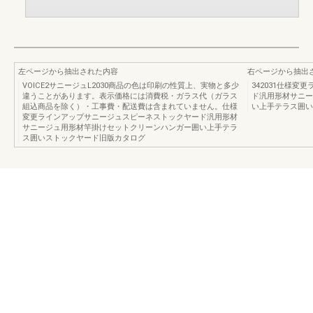
左ページから抽出された内容
右ページから抽出
VOICE2サニージュL2030商品の色は印刷の性質上、実物と多少
342031仕様
違うことがあります。表示価格には消費税・ガラス代（ガラス
ド汎用形材サニー
組込商品を除く）・工事費・配送費は含まれていません。仕様
い上手テラス囲い
変更ラインアップサニージュスピーネストックヤード汎用形材
サニージュ用形材竿掛けセットクリーンハンガー囲い上手テラ
ス囲いストックヤード旧版カタログ