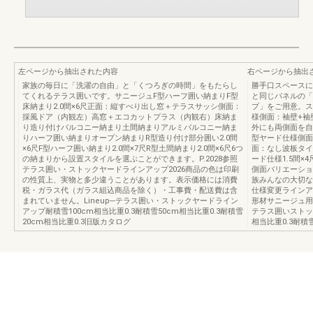
左ページから抽出された内容
右ページから抽出
家族の毎日に「洗濯の自由」と「くつろぎの時間」をもたらし
勝手口スペースに
てくれるテラス囲いです。サニージュF型ハーフ囲い納まりF型
と同じパネルの「
床納まり2.0間×6尺正面：縦すべり出し窓＋テラスサッシ側面：
プ」をご用意。ス
採風ドア（内観左）高窓＋エコカットプラス（内観右）床納ま
様側面：袖壁+袖
り造り付けバルコニー納まり土間納まりアルミバルコニー納ま
外にも両側面を自
りハーフ囲い納まりオープン納まりR型造り付け部分囲い2.0間
型ヤード仕様側面
×6尺F型ハーフ囲い納まり2.0間×7尺R型土間納まり2.0間×6尺6つ
面：なし波板タイ
の納まりから設置スタイルを選ぶことができます。P.2028参照
ード仕様1.5間
テラス囲い・ストックヤードラインアップ2026商品の色は印刷
側面バリエーショ
の性質上、実物と多少違うことがあります。表示価格には消費
族みんなの大切なもの
税・ガラス代（ガラス組込商品を除く）・工事費・配送費は含
仕様変更ラインア
まれていません。Lineup─テラス囲い・ストックヤードライン
形材サニージュ用
アップ耐積雪100cm相当比重0.3耐積雪50cm相当比重0.3耐積雪
テラス囲いストック
20cm相当比重0.3旧版カタログ
相当比重0.3耐積