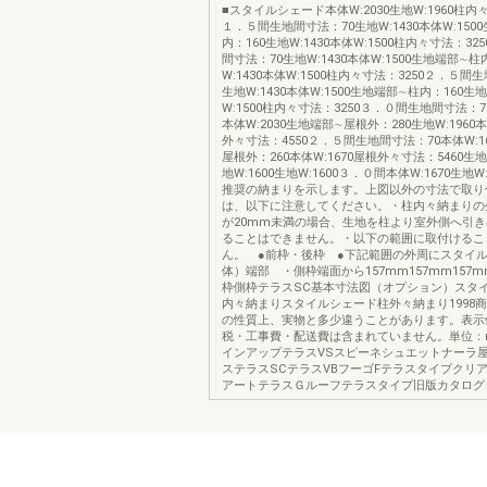
■スタイルシェード本体W:2030生地W:1960柱内々
１．５間生地間寸法：70生地W:1430本体W:150
内：160生地W:1430本体W:1500柱内々寸法：3
間寸法：70生地W:1430本体W:1500生地端部∼柱
W:1430本体W:1500柱内々寸法：3250２．５間
生地W:1430本体W:1500生地端部∼柱内：160生地
W:1500柱内々寸法：3250３．０間生地間寸法：70
本体W:2030生地端部∼屋根外：280生地W:1960本
外々寸法：4550２．５間生地間寸法：70本体W:1
屋根外：260本体W:1670屋根外々寸法：5460生
地W:1600生地W:1600３．０間本体W:1670生地W
推奨の納まりを示します。上図以外の寸法で取り
は、以下に注意してください。・柱内々納まりの
が20mm未満の場合、生地を柱より室外側へ引
ることはできません。・以下の範囲に取付けるこ
ん。 ●前枠・後枠 ●下記範囲の外周にスタイ
体）端部 ・側枠端面から157mm157mm157
枠側枠テラスSC基本寸法図（オプション）スタ
内々納まりスタイルシェード柱外々納まり1998
の性質上、実物と多少違うことがあります。表示
税・工事費・配送費は含まれていません。単位：
インアップテラスVSスピーネシュエットナーラ
ステラスSCテラスVBフーゴFテラスタイプクリ
アートテラスＧルーフテラスタイプ旧版カタログ