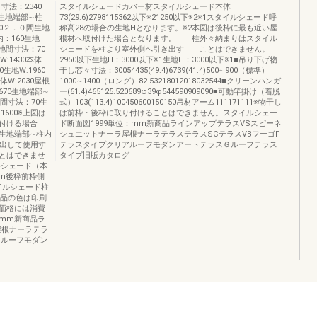
寸法：2340
スタイルシェードカバー材スタイルシェード本体
0生地端部∼柱
73(29.6)2798115362以下※21250以下※2※1スタイルシェード呼
250２．０間生地
称高28の場合の生地Hとなります。※2本図は後枠に最も近い屋
内：160生地
根材へ取付けた場合となります。 柱外々納まりはスタイル
生地間寸法：70
シェードを柱より室外側へ引き出す ことはできません。
W:1430本体
2950以下生地H：3000以下※1生地H：3000以下※1■吊り下げ物
生地W:1960
干し芯々寸法：30054435(49.4)6739(41.4)500∼900（標準）
体W:2030屋根
1000∼1400（ロング）82.53218012018032544■クリーンハンガ
670生地端部∼
ー(61.4)465125.520689φ39φ544590909090■可動竿掛け（着脱
地間寸法：70生
式）103(113.4)100450600150150吊材アーム111171111※物干し
:1600※上図は
は前枠・後枠に取り付けることはできません。スタイルシェー
付ける場合
ド断面図1999単位：mm新商品ラインアップテラスVSスピーネ
生地端部∼柱内
シュエットナーラ屋根ナーラテラステラスSCテラスVBフーゴF
き出して使用す
テラスタイプクリアルーフモダンアートテラスＧルーフテラス
とはできませ
タイプ旧版カタログ
ルシェード（本
mm後枠前枠側
イルシェード柱
商品の色は印刷
価格には消費
mm新商品ラ
屋根ナーラテラ
アルーフモダン