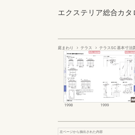
エクステリア総合カタログ2022
庭まわり
テラス
テラスSC 基本寸
1998
1999
左ページから抽出された内容