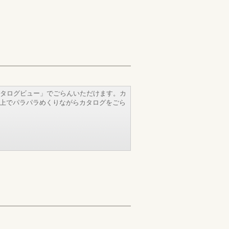
タログビュー」でごらんいただけます。カ
b上でパラパラめくりながらカタログをごら