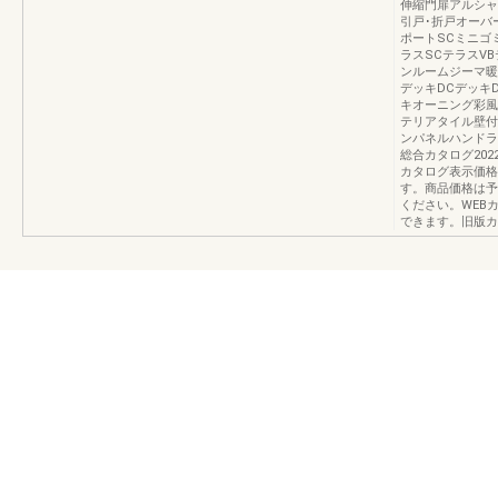
伸縮門扉アルシャ
引戸･折戸オーバ
ポートSCミニゴ
ラスSCテラスV
ンルームジーマ暖
デッキDCデッキ
キオーニング彩風
テリアタイル壁付
ンパネルハンドラ
総合カタログ202
カタログ表示価格
す。商品価格は予
ください。WEB
できます。旧版カ