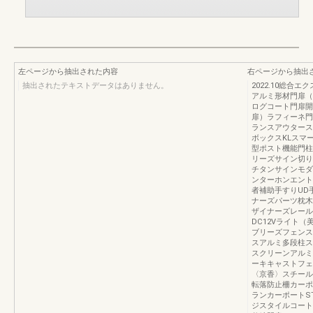
左ページから抽出された内容
右ページから抽出
抽出されたテキストデータはありません。
2022.10総合エ
アルミ形材門扉（
ログコート門扉開
扉）ラフィーネ門
ランスアウタース
ボックスKLスマ
型ポスト機能門柱
リーズサイン切り
チタンサインモダ
ンターホンエント
者補助手すりUD
ナーズパーツ枕木
ザイナーズレール
DC12Vライト（
ブリーズフェンス
スアルミ多段柱ス
スクリーンアルミ
ーキキャストフェ
〈京香〉スチール
転落防止柵カーポ
ランカーポートS
ジスタイルコート