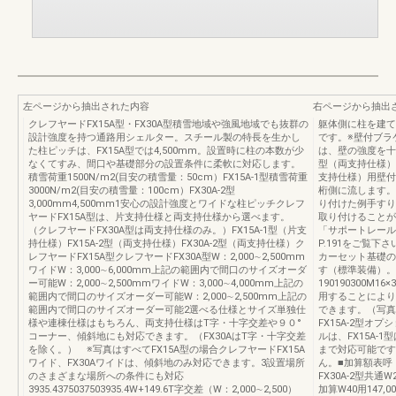
左ページから抽出された内容
右ページから抽出
クレフヤードFX15A型・FX30A型積雪地域や強風地域でも抜群の
躯体側に柱を建て
設計強度を持つ通路用シェルター。スチール製の特長を生かし
です。※壁付ブラ
た柱ピッチは、FX15A型では4,500mm。設置時に柱の本数が少
は、壁の強度を十
なくてすみ、間口や基礎部分の設置条件に柔軟に対応します。
型（両支持仕様）
積雪荷重1500N/m2(目安の積雪量：50cm）FX15A-1型積雪荷重
支持仕様）用壁付
3000N/m2(目安の積雪量：100cm）FX30A-2型
桁側に流します。
3,000mm4,500mm1安心の設計強度とワイドな柱ピッチクレフ
り付けた例手すり
ヤードFX15A型は、片支持仕様と両支持仕様から選べます。
取り付けることが
（クレフヤードFX30A型は両支持仕様のみ。）FX15A-1型（片支
「サポートレール
持仕様）FX15A-2型（両支持仕様）FX30A-2型（両支持仕様）ク
P.191をご覧
レフヤードFX15A型クレフヤードFX30A型W：2,000∼2,500mm
カーセット基礎の
ワイドW：3,000∼6,000mm上記の範囲内で間口のサイズオーダ
す（標準装備）。
ー可能W：2,000∼2,500mmワイドW：3,000∼4,000mm上記の
190190300
範囲内で間口のサイズオーダー可能W：2,000∼2,500mm上記の
用することにより
範囲内で間口のサイズオーダー可能2選べる仕様とサイズ単独仕
できます。（写真
様や連棟仕様はもちろん、両支持仕様はT字・十字交差や９０°
FX15A-2型オ
コーナー、傾斜地にも対応できます。（FX30AはT字・十字交差
ルは、FX15A-1
を除く。） ※写真はすべてFX15A型の場合クレフヤードFX15A
まで対応可能です
ワイド、FX30Aワイドは、傾斜地のみ対応できます。3設置場所
ん。■加算額表呼 称
のさまざまな場所への条件にも対応
FX30A-2型共通W2
3935.4375037503935.4W+149.6T字交差（W：2,000∼2,500）
加算W40用147,0