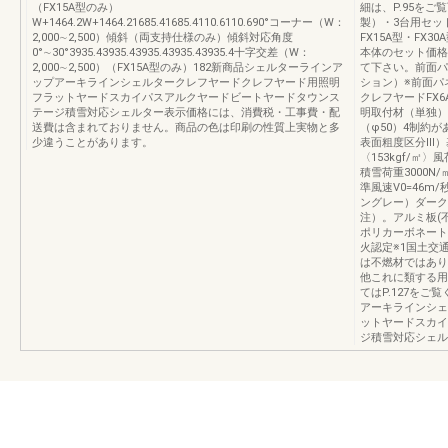
（FX15A型のみ）
細は、P.95を
W+1464.2W+1464.21685.41685.4110.6110.690°コーナー（W：
製）・3台用セッ
2,000∼2,500）傾斜（両支持仕様のみ）傾斜対応角度
FX15A型・FX
0°∼30°3935.43935.43935.43935.43935.4十字交差（W：
本体のセット価格（
2,000∼2,500）（FX15A型のみ）182新商品シェルターラインア
て下さい。前面パ
ップアーキラインシェルタークレフヤードクレフヤード用照明
ション）※前面パ
フラットヤードスカイパスアルクヤードビートヤードタウンス
クレフヤードFX6
テージ積雪対応シェルター表示価格には、消費税・工事費・配
明取付材（単独）
送費は含まれておりません。商品の色は印刷の性質上実物と多
（φ50）4制約が
少違うことがあります。
表面粗度区分Ⅲ）基
〈153kgf/㎡
積雪荷重3000N
準風速V0=46m/
ングレー）ダーク
注）。アルミ板(不
ポリカーボネート
火認定※1国土交通
は不燃材ではあり
他これに類する用
てはP.127をご
アーキラインシェ
ットヤードスカイ
ジ積雪対応シェル