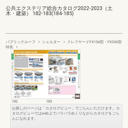
公共エクステリア総合カタログ2022-2023（土
木・建築） 182-183(184-185)
パブリックルーフ
シェルター
クレフヤードFX15A型・FX30A型
特長
182
183
お探しのページは「カタログビュー」でごらんいただけます。カ
タログビューではweb上でパラパラめくりながらカタログをごら
んになれます。