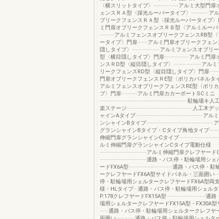
〈横スリットタイプ〉·················アルミ大
ェンスＲＡ型〈採光ルーバータイプ〉············
ブリークフェンスＲＡ型〈採光ルーバータイプ〉門扉···
ミ門扉オブリークフェンスＲＢ型〈アルミルーバ
··········アルミフェンスオブリークフェンスRB
ータイプ〉門扉·······アルミ門扉オブリークフェ
隠しタイプ〉···················アルミフェンスオ
型〈横目隠しタイプ〉門扉·················アル
ンスＲD型〈縦目隠しタイプ〉···················
リークフェンスRD型〈縦目隠しタイプ〉門扉···········
門扉オブリークフェンスＲE型〈ポリカパネルタイプ〉·····
アルミフェンスオブリークフェンスRE型〈ポリ
プ〉門扉···········アルミ門扉カカーポートSCミニ
························································
楽ステージ··········································
ャインAタイプ·········································
ンシャインBタイプ·······································
グランシャインBタイプ・Cタイプ角地タイプ···········
伸縮門扉グランシャインCタイプ·································
ルミ伸縮門扉グランシャインCタイプ電動仕様
································アルミ伸縮門扉クレフヤ
································通路・バス停・駐
ードFX6A型······························通路・
ークレフヤードFX6A型サイドパネル・三面囲い···
停・駐輪場用シェルタークレフヤードFX6A型両
様・HLタイプ···通路・バス停・駐輪場用シェルター
P.178クレフヤードFX15A型·······················
場用シェルタークレフヤードFX15A型・FX30A
······通路・バス停・駐輪場用シェルタークレフヤー
面囲い·············通路・バス停・駐輪場用シェ