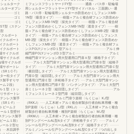
・駐輪場用シェルターク
ミフェンスフラットヤードFY型···············通路・バス停・駐輪場
······シェルターオプシ
用シェルターフラットヤードFY型サイドパネル・三面囲い···通
··············ゴミ
路・バス停・駐輪場用シェルターホ防音めかくしフェンスMB-
··············ゴミ
1N型〈吸音タイプ〉········樹脂＋アルミ複合材フェンス防音めか
···············ゴミ
くしフェンスMB-1N型〈採光タイプ〉········樹脂＋アルミ複合材
ST型（ステン
フェンス防音めかくしフェンスMB-1N型〈遮音タイプ〉········樹
A型
脂＋アルミ複合材フェンス防音めかくしフェンスMB-2型〈吸音
オプションサイクルポート
タイプ〉····樹脂＋アルミ複合材フェンス防音めかくしフェンス
·····駐輪場サイクルポート
MB-2型〈採光タイプ〉···樹脂＋アルミ複合材フェンス防音めか
·····駐輪場サイクルポート
くしフェンスMB-2型〈遮音タイプ〉····樹脂＋アルミ複合材フェ
·····駐輪場サイクルポート
ンスPOLYジャンボD１型アルミ······································アルミ伸
·····駐輪場サイクルポ
縮門扉POLYジャンボD３型アルミ······································アルミ
·······駐輪場サイクルポ
伸縮門扉ママンション用大型通用口門扉Ａ型〈横格子タイプ〉
········駐輪場サイクルポ
·········アルミ大型門扉マンション用大型通用口門扉Ｂ型〈縦格子
·······駐輪場サポートレ
タイプ〉·········アルミ大型門扉マンション用大型通用口門扉Ｃ型
SR１C-T）
〈横目隠しタイプ〉······アルミ大型門扉マンション用大型通用口
センター柱タイプ
門扉Ｄ型〈縦目隠しタイプ〉······アルミ大型門扉マンション用大
レス製手すりサ
型通用口門扉Ｅ型〈井桁格子タイプ〉·····アルミ大型門扉マンシ
ーム２段）
ョン用大型通用口門扉Ｆ型〈パンチングタイプ〉··アルミ大型門
ール１型（トッ
扉ミミレーネ２型〈縦目隠しタイプ〉····································アル
手すりサポートレ
ミフェンスミレーネ２型門扉〈縦目隠しタイプ〉
·ステンレス製手
··································アルミ門扉ラ楽樹〈らくじゅ〉KJ型
１-F）····
（RKKJ）······人工木材＋アルミ複合材製歩行者自転車用柵・種
トビーム２
別P楽樹〈らくじゅ〉LJ型（RKLJ）·······人工木材＋アルミ複合
トレール１型壁付
材製歩行者自転車用柵・種別P楽樹〈らくじゅ〉MJ型
·ステンレス製手
（RKMJ）·····人工木材＋アルミ複合材製歩行者自転車用柵・種
プビーム１段）
別PラングベールAL型Aタイプ〈井桁格子タイプ〉·······アルミノ
ートレール２型セ
ンレール引戸ラングベールAL型Bタイプ〈縦格子タイプ〉··········
···木目調手
アルミノンレール引戸ラングベールAL型Cタイプ〈つの出しタ