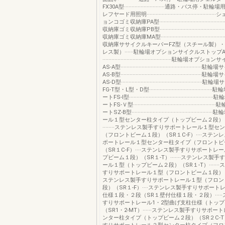
FX30A型···························通路・バス停
レフヤード用照明········································
ョンコゴミ収納庫PA型·············································
収納庫ゴミ収納庫PB型·············································
収納庫ゴミ収納庫MA型············································
収納庫ササイクルキーパーFZ型（スチール製）・
レス製）······駐輪場オプションサイクルストップ
··············································駐輪場
AS-A型·················································
AS-B型·················································
AS-D型·················································
FG-T型・L型・D型·····································
ートFS-Ⅰ型·················································
ートFS-Ｖ型···············································
ートSZ-B型···············································
ール１型センター柱タイプ（トップビーム２段）（
········ステンレス製手すりサポートレール１型
（フロントビーム１段）（SR１C-F）····ステン
ポートレール１型センター柱タイプ（フロントビ
（SR１C-F）····ステンレス製手すりサポートレ
プビーム１段）（SR１-T）·······ステンレス製
ール１型（トップビーム２段）（SR１-T）······
すりサポートレール１型（フロントビーム１段）（SR
ステンレス製手すりサポートレール１型（フロン
段）（SR１-F）····ステンレス製手すりサポー
仕様１段・２段（SR１壁付仕様１段・２段）····
すりサポートレール1・2型曲げ支柱仕様（トッ
（SR1・2-MT）······ステンレス製手すりサポ
ンター柱タイプ（トップビーム２段）（SR２C-T）·