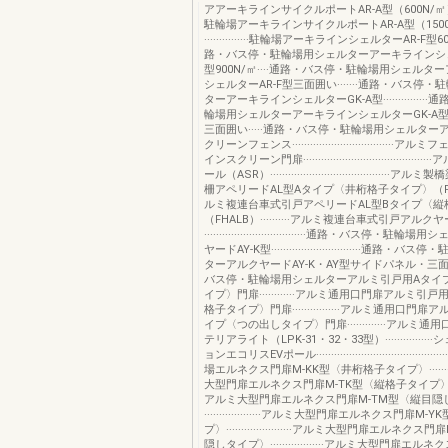
アアーキラインサイクルポートAR-A型（600N/㎡）········
駐輪場アーキラインサイクルポートAR-A型（1500
···············駐輪場アーキラインシェルターAR-F型60
路・バス停・駐輪場用シェルターアーキラインシェ
型900N/㎡····通路・バス停・駐輪場用シェルタ
シェルターAR-F型三面囲い·······通路・バス停
ターアーキラインシェルターGK-A型··············
輪場用シェルターアーキラインシェルターGK-A
三面囲い·····通路・バス停・駐輪場用シェルター
クリーンフェンス·································
インスクリーン門扉·····································
ール（ASR）·······································
柵アペリードAL型Aタイプ〈井桁格子タイプ〉（FHALA
ルミ複連台車式引戸アペリードAL型Bタイプ〈縦
（FHALB）··········アルミ複連台車式引戸アルク
··································通路・バス停・
ヤードAY-K型······························通路
ターアルクヤードAY-K・AY型サイドパネル・三面囲い
バス停・駐輪場用シェルターアルミ引戸用Aタイ
イプ〉門扉············アルミ通用口門扉アルミ引
格子タイプ〉門扉················アルミ通用口門
イプ〈つの出しタイプ〉門扉·············アルミ
テリアライト（LPK-31・32・33型）·············
ョンエコリスEVポール·············································
場エルネクス門扉M-KK型〈井桁格子タイプ〉···········
大型門扉エルネクス門扉M-TK型〈縦格子タイプ〉···········
アルミ大型門扉エルネクス門扉M-TM型〈縦目隠
···················アルミ大型門扉エルネクス門扉M
プ〉······················アルミ大型門扉エルネク
隠しタイプ〉··················アルミ大型門扉エル