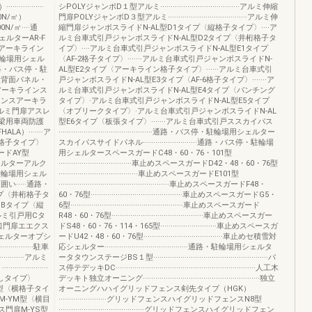
··········
シPOLYジャンボD１型アルミ······································アルミ伸縮
N/㎡）
門扉POLYジャンボD３型アルミ······································アルミ伸
0N/㎡····通
縮門扉ジャンボスライドN-AL型D1タイプ〈縦格子タイプ〉····ア
ルターAR-F
ルミ台車式引戸ジャンボスライドN-AL型D2タイプ〈井桁格子タ
ーアーキライン
イプ〉····アルミ台車式引戸ジャンボスライドN-AL型E1タイプ
・駐輪場用シェル
〈AF-2格子タイプ〉·······アルミ台車式引戸ジャンボスライドN-
·通路・バス停・駐
AL型E2タイプ〈アーキライン格子タイプ〉······アルミ台車式引
型背面パネル・
戸ジャンボスライドN-AL型E3タイプ〈AF-6格子タイプ〉·······ア
アーキラインス
ルミ台車式引戸ジャンボスライドN-AL型E4タイプ〈パンチング
·アルミフェンスアーキラ
タイプ〉·アルミ台車式引戸ジャンボスライドN-AL型E5タイプ
······アルミ門扉アスレ
〈オブリークタイプ〉·アルミ台車式引戸ジャンボスライドN-AL
·アルミ製橋梁用車両防護
型E6タイプ〈板張タイプ〉·······アルミ台車式引戸ススカイパス
）·······ア
·············································通路・バス停・駐輪場用シェルター
格子タイプ〉
スカイパスサイドパネル··························通路・バス停・駐輪場
ヤードAY型
用シェルタースペースガードC48・60・76・101型
駐輪場用シェルターアルク
···································車止めスペースガードD42・48・60・76型
・バス停・駐輪場用シェル
······································車止めスペースガードE101型
·····通路・
·····················································車止めスペースガードF48・
プ〈井桁格子タ
60・76型············································車止めスペースガードG5・
戸用Bタイプ〈縦
6型······················································車止めスペースガード
扉アルミ引戸用Cタ
R48・60・76型············································車止めスペースガー
通用口門扉エエクス
ドS48・60・76・114・165型···························車止めスペースガ
···シェルターオプシ
ードU42・48・60・76型······································車止めセ積雪対
···············駐車
応シェルター········································通路・駐輪場用シェルタ
·······アルミ
ータタウンステージBS１型·······················································バ
···········
ス停テデッキDC···································································人工木
しタイプ〉
デッキト独立オーニング························································独立
-YK型〈横格子タイ
オーニングハハイグリッドフェンス剣先タイプ（HGK）
ス門扉M-YM型〈横目
·······················グリッドフェンスハイグリッドフェンスN8型
ネクス門扉M-YS型
·········································グリッドフェンスハイグリッドフェン