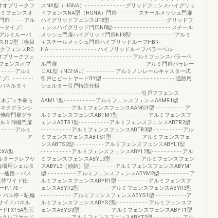
型門扉オオブリークフ
スNA型（HGNA）····························グリッドフェンスハイグリッ
アルミフェンスオ
ドフェンスNA型（HGNA）門扉···············スチールメッシュ門扉
·······アル
ハイグリッドフェンスUF8型·······································グリッドフ
ータイプ〉
ェンスハイグリッド門扉N8型·········································スチール
型〈アルミルーバ
メッシュ門扉ハイグリッド門扉NF8型······························アルミ
ンスＲC型〈横目
＋スチールメッシュ門扉ハイブリッドルーフHBR-
ブリークフェンスRC
HA··································ハイブリッドルーフパラーベル
ミ門扉オブリークフェ
·······························································アルミフェンスパラーベ
アルミフェンスオブ
ル門扉·····························································アルミ門扉パラレー
······アルミ
ロAL型（NCHAL）····················アルミノンレールキャスター式
·········
引戸ヒビートヤードBY型···················································通路用
カパネルタイ
シェルター引戸特注仕様
·····································································引戸フフェンス
····駐輪場キ人工木デッキ樹ら
AAML1型······················アルミフェンスフェンスAAMR1型
···人工木デッキクグランシ
·····················アルミフェンスフェンスAAMS1型·····················ア
·····アルミ伸縮門扉グラ
ルミフェンスフェンスABTM1型·····················アルミフェンスフ
·······アルミ伸縮門扉
ェンスABTR1型·····················アルミフェンスフェンスABTR2型
······アルミ
·····················アルミフェンスフェンスABTR3型·····················アル
·············ア
ミフェンスフェンスABTS1型·····················アルミフェンスフェ
ンスABTS2型·····················アルミフェンスフェンスABYL1型
ードCXA型
·····················アルミフェンスフェンスABYL2型·····················アル
輪場用シェルタークレフヤ
ミフェンスフェンスABYL3型·····················アルミフェンスフェン
バス停・駐輪場用シェルタ
スABYL3（傾斜）型··················アルミフェンスフェンスABYM1
···通路・バス
型·····················アルミフェンスフェンスABYM2型·····················ア
支持ワイド仕
ルミフェンスフェンスABYR1型······················アルミフェンスフ
P.176・
ェンスABYR2型······················アルミフェンスフェンスABYR3型
····通路・バス停・駐輪
······················アルミフェンスフェンスABYS1型······················ア
型サイドパネル
ルミフェンスフェンスABYS2型······················アルミフェンスフ
ドFX15A型三
ェンスABYS3型······················アルミフェンスフェンスABYT1型
ルタークレフヤード
·····················アルミフェンスフェンスABYT2型·····················アル