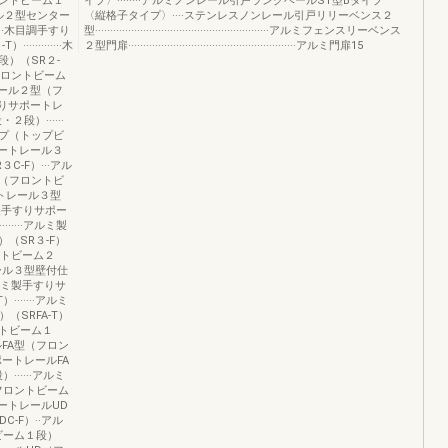
ントビーム１
イプ〉········アルミノンレール引戸ラングベールST型Bタイプ
ール２型センター
〈縦格子タイプ〉····ステンレスノンレール引戸リリーベンス２
··木目調手すり
型··························································アルミフェンスリーベンス
·········木
２型門扉························································アルミ門扉15
）（SR２-
型（フロントビーム
トレール２型（フ
手すりサポートレ
）······
プ（トップビ
サポートレール３
-F）···アル
（フロントビ
ートレール３型
ルミ製手すりサポー
·····アルミ製
（SR３-F）
ロントビーム２
レール３型壁付仕
ルミ製手すりサ
······アルミ
（SRFA-T）
ントビーム１
ルFA型（フロン
ポートレールFA
·····アルミ
フロントビーム
ポートレールUD
-F）··アル
ビーム１段）