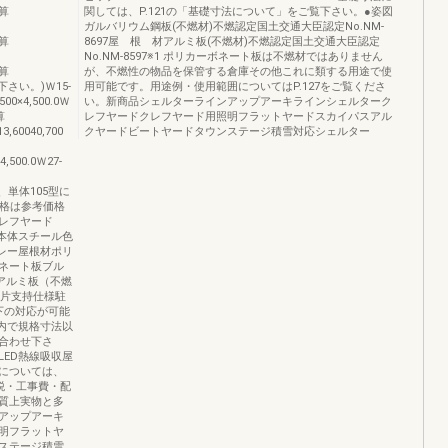
加算
関しては、P.121の「基礎寸法について」をご覧下さい。●姿図
ガルバリウム鋼板(不燃材)不燃認定国土交通大臣認定No.NM-
加算
8697屋 根 材アルミ板(不燃材)不燃認定国土交通大臣認定
No.NM-8597※1 ポリカーボネート板は不燃材ではありません
加算
が、不燃性の物品を保管する倉庫その他これに類する用途で使
て下さい。)Ｗ15-
用可能です。用途例・使用範囲についてはP.127をご覧くださ
500×4,500.0Ｗ
い。新商品シェルターラインアップアーキラインシェルターク
算
レフヤードクレフヤード用照明フラットヤードスカイパスアル
13,60040,700
クヤードビートヤードタウンステージ積雪対応シェルター
4,500.0Ｗ27-
は、単体105型に
価格は参考価格
レフヤード
質本体スチール色
レー屋根材ポリ
ネート板ブル
アルミ板（不燃
・片支持仕様駐
下の対応が可能
囲内で規格寸法以
合わせ下さ
ED熱線吸収屋
については、
税・工事費・配
質上実物と多
アップアーキ
明フラットヤ
ステージ積雪