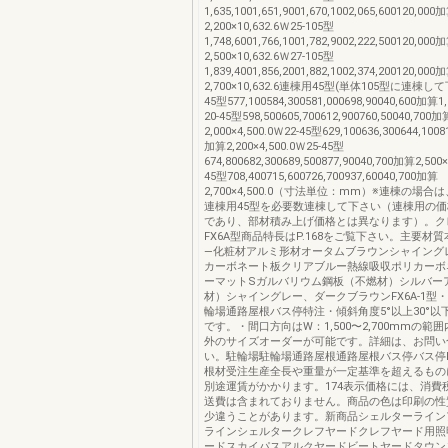
1,635,1001,651,9001,670,1002,065,600120,000
2,200×10,632.6Ｗ25-105型
1,748,6001,766,1001,782,9002,222,500120,000
2,500×10,632.6Ｗ27-105型
1,839,4001,856,2001,882,1002,374,200120,000
2,700×10,632.6連棟用45型(単体105型に連棟し
45型577,100584,300581,000698,90040,600加算1,
20-45型598,500605,700612,900760,50040,700加
2,000×4,500.0Ｗ22-45型629,100636,300644,1008
加算2,200×4,500.0Ｗ25-45型
674,800682,300689,500877,90040,700加算2,500×
45型708,400715,600726,700937,60040,700加算
2,700×4,500.0（寸法単位：mm）※連棟の場合
連棟用45型を必要数連棟して下さい（連棟用の
であり、部材積み上げ価格とは異なります）。ク
FX6A型商品特長はP.168をご覧下さい。主要材
―化粧材アルミ形材オータムブラウンシャイング
カーボネート板クリアブルー熱線吸収ポリカーボ
ーマットSガルバリウム鋼板（不燃材）シルバー
材）シャイングレー、ダークブラウンFX6A-1型
輪場通路屋根バス停特注・傾斜角度5°以上30°以
です。・間口方向はW：1,500〜2,700mmの範
外のサイズオーダーが可能です。詳細は、お問い
い。駐輪場駐輪場通路屋根通路屋根バス停バス停L
根材受注生産全長や重量が一定基準を超えるもの
別途運賃がかかります。174表示価格には、消費
送費は含まれておりません。商品の色は印刷の性
少違うことがあります。新商品シェルターライン
ラインシェルタークレフヤードクレフヤード用照
ードスカイパスアルクヤードビートヤードタウン