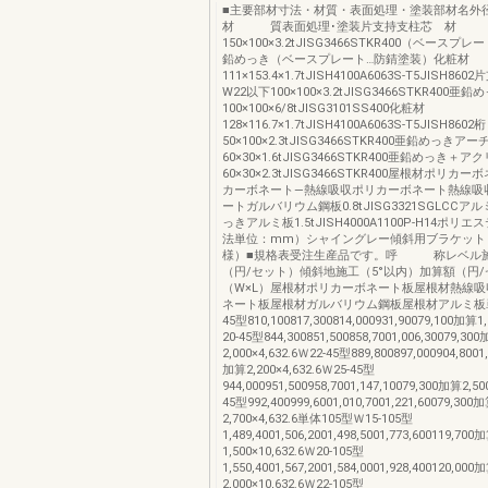
■主要部材寸法・材質・表面処理・塗装部材名外
材 質表面処理･塗装片支持支柱芯 材
150×100×3.2tJISG3466STKR400（ベースプレ
鉛めっき（ベースプレート…防錆塗装）化粧材
111×153.4×1.7tJISH4100A6063S-T5JISH8
W22以下100×100×3.2tJISG3466STKR400亜鉛
100×100×6/8tJISG3101SS400化粧材
128×116.7×1.7tJISH4100A6063S-T5JISH8602桁
50×100×2.3tJISG3466STKR400亜鉛めっきア
60×30×1.6tJISG3466STKR400亜鉛めっき＋
60×30×2.3tJISG3466STKR400屋根材ポリカー
カーボネート—熱線吸収ポリカーボネート熱線吸
ートガルバリウム鋼板0.8tJISG3321SGLCCア
っきアルミ板1.5tJISH4000A1100P-H14ポリ
法単位：mm）シャイングレー傾斜用ブラケット
様）■規格表受注生産品です。呼 称レベル
（円/セット）傾斜地施工（5°以内）加算額（円
（W×L）屋根材ポリカーボネート板屋根材熱線
ネート板屋根材ガルバリウム鋼板屋根材アルミ板単体
45型810,100817,300814,000931,90079,100加算1,
20-45型844,300851,500858,7001,006,30079,30
2,000×4,632.6Ｗ22-45型889,800897,000904,8001,
加算2,200×4,632.6Ｗ25-45型
944,000951,500958,7001,147,10079,300加算2,50
45型992,400999,6001,010,7001,221,60079,300
2,700×4,632.6単体105型Ｗ15-105型
1,489,4001,506,2001,498,5001,773,600119,700
1,500×10,632.6Ｗ20-105型
1,550,4001,567,2001,584,0001,928,400120,000
2,000×10,632.6Ｗ22-105型