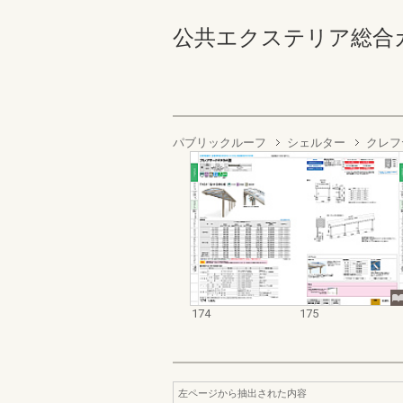
公共エクステリア総合カタログ
パブリックルーフ
シェルター
クレフ
174
175
左ページから抽出された内容