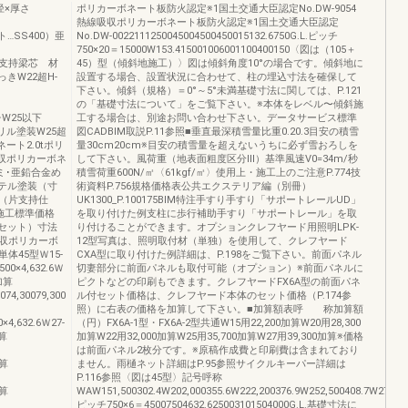
径×厚さ
ポリカーボネート板防火認定※1国土交通大臣認定No.DW-9054
熱線吸収ポリカーボネート板防火認定※1国土交通大臣認定
ート…SS400）亜
No.DW-0022111250045004500450015132.6750G.L.ピッチ
750×20＝15000W153.415001006001100400150〈図は（105＋
602片支持梁芯 材
45）型（傾斜地施工）〉図は傾斜角度10°の場合です。傾斜地に
めっきW22超H-
設置する場合、設置状況に合わせて、柱の埋込寸法を確保して
下さい。傾斜（規格）＝0°～5°未満基礎寸法に関しては、P.121
の「基礎寸法について」をご覧下さい。※本体をレベル〜傾斜施
ーチW25以下
工する場合は、別途お問い合わせ下さい。データサービス標準
アクリル塗装W25超
図CADBIM取説P.11参照■垂直最深積雪量比重0.20.3目安の積雪
ボネート2.0tポリ
量30cm20cm※目安の積雪量を超えないうちに必ず雪おろしを
収ポリカーボネ
して下さい。風荷重（地表面粗度区分Ⅲ）基準風速V0=34m/秒
ルミ･亜鉛合金め
積雪荷重600N/㎡〈61kgf/㎡〉使用上・施工上のご注意P.774技
エステル塗装（寸
術資料P.756規格価格表公共エクステリア編（別冊）
（片支持仕
UK1300_P.100175BIM特注手すり手すり「サポートレールUD」
施工標準価格
を取り付けた例支柱に歩行補助手すり「サポートレール」を取
/セット）寸法
り付けることができます。オプションクレフヤード用照明LPK-
吸収ポリカーボ
12型写真は、照明取付材（単独）を使用して、クレフヤード
45型Ｗ15-
CXA型に取り付けた例詳細は、P.198をご覧下さい。前面パネル
500×4,632.6Ｗ
切妻部分に前面パネルも取付可能（オプション）※前面パネルに
0加算
ピクトなどの印刷もできます。クレフヤードFX6A型の前面パネ
074,30079,300
ル付セット価格は、クレフヤード本体のセット価格（P.174参
照）に右表の価格を加算して下さい。■加算額表呼 称加算額
0×4,632.6Ｗ27-
（円）FX6A-1型・FX6A-2型共通W15用22,200加算W20用28,300
加算
加算W22用32,000加算W25用35,700加算W27用39,300加算※価格
は前面パネル2枚分です。※原稿作成費と印刷費は含まれており
加算
ません。雨樋ネット詳細はP.95参照サイクルキーパー詳細は
P.116参照〈図は45型〉記号呼称
加算
WAW151,500302.4W202,000355.6W222,200376.9W252,500408.7W272,7
ピッチ750×6＝45007504632.625003101504000G.L.基礎寸法に