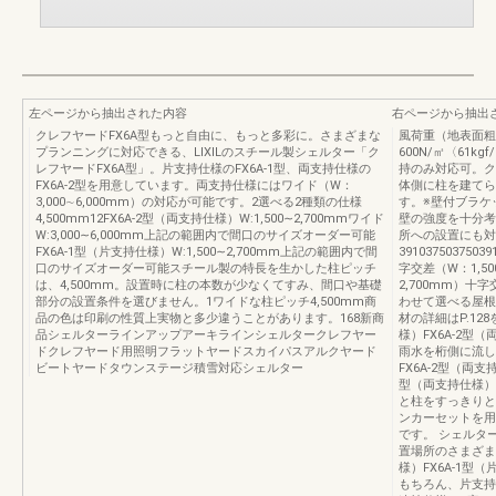
左ページから抽出された内容
右ページから抽出
クレフヤードFX6A型もっと自由に、もっと多彩に。さまざまな
風荷重（地表面粗
プランニングに対応できる、LIXILのスチール製シェルター「ク
600N/㎡〈61k
レフヤードFX6A型」。片支持仕様のFX6A-1型、両支持仕様の
持のみ対応可。ク
FX6A-2型を用意しています。両支持仕様にはワイド（W：
体側に柱を建てら
3,000∼6,000mm）の対応が可能です。2選べる2種類の仕様
す。※壁付ブラケ
4,500mm12FX6A-2型（両支持仕様）W:1,500∼2,700mmワイド
壁の強度を十分考
W:3,000∼6,000mm上記の範囲内で間口のサイズオーダー可能
所への設置にも対
FX6A-1型（片支持仕様）W:1,500∼2,700mm上記の範囲内で間
39103750375039
口のサイズオーダー可能スチール製の特長を生かした柱ピッチ
字交差（W：1,50
は、4,500mm。設置時に柱の本数が少なくてすみ、間口や基礎
2,700mm）十字
部分の設置条件を選びません。1ワイドな柱ピッチ4,500mm商
わせて選べる屋根
品の色は印刷の性質上実物と多少違うことがあります。168新商
材の詳細はP.1
品シェルターラインアップアーキラインシェルタークレフヤー
様）FX6A-2型
ドクレフヤード用照明フラットヤードスカイパスアルクヤード
雨水を桁側に流し
ビートヤードタウンステージ積雪対応シェルター
FX6A-2型（両
型（両支持仕様）
と柱をすっきりと
ンカーセットを用
です。 シェルタータ
置場所のさまざま
様）FX6A-1型
もちろん、片支持