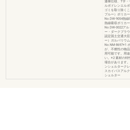
連棟仕様、T字・
ルボドレンエルボ
ゴミを取り除くこ
ブルー）ポリカー
No.DW-905
熱線吸収ポリカー
No.DW-002
ー・ダークブラウ
認定国土交通大臣認
ー）ガルバリウム
No.NM-869
が、不燃性の物品
用可能です。用途
い。※2 素材の
場合があります。
ンシェルタークレ
スカイパスアルク
シェルター