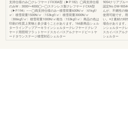
支持仕様のみ◯クレフヤードFX30A型（▶P.182）◯両支持仕様
9054クリアブ
のみW：3000〜4000◯—◯ステンレス製クレフヤードCXA型
認定No.DW-9
（▶P.194）——◯両支持仕様のみ—積雪荷重600N/㎡〈61kgf/
んが、不燃性の物
㎡〉積雪荷重1500N/㎡〈153kgf/㎡〉積雪荷重3000N/㎡
使用可能です。用
〈306kgf/㎡〉積雪荷重1000N/㎡相当〈153kgf/㎡〉商品の色は
い。※2 素材の
印刷の性質上実物と多少違うことがあります。166新商品シェル
場合があります。
ターラインアップアーキラインシェルタークレフヤードクレフ
ンシェルタークレ
ヤード用照明フラットヤードスカイパスアルクヤードビートヤ
スカイパスアルク
ードタウンステージ積雪対応シェルター
シェルター