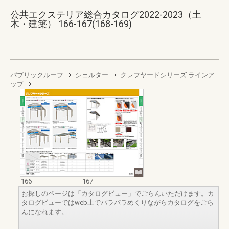
公共エクステリア総合カタログ2022-2023（土
木・建築） 166-167(168-169)
パブリックルーフ
シェルター
クレフヤードシリーズ ラインア
ップ
166
167
お探しのページは「カタログビュー」でごらんいただけます。カ
タログビューではweb上でパラパラめくりながらカタログをごら
んになれます。