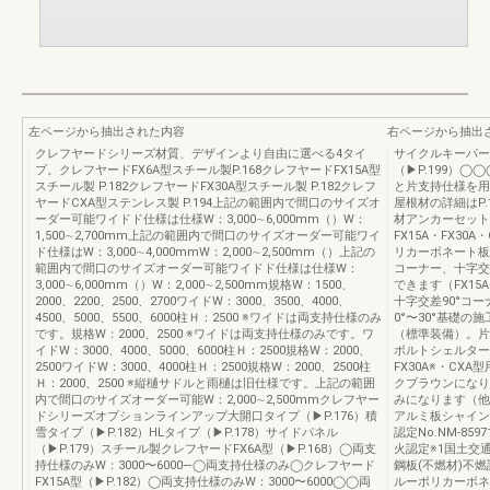
左ページから抽出された内容
右ページから抽出
クレフヤードシリーズ材質、デザインより自由に選べる4タイ
サイクルキーパー（
プ。クレフヤードFX6A型スチール製P.168クレフヤードFX15A型
（▶P.199）
スチール製 P.182クレフヤードFX30A型スチール製 P.182クレフ
と片支持仕様を用
ヤードCXA型ステンレス製 P.194上記の範囲内で間口のサイズオ
屋根材の詳細はP.
ーダー可能ワイドド仕様は仕様W：3,000∼6,000mm（）W：
材アンカーセット
1,500∼2,700mm上記の範囲内で間口のサイズオーダー可能ワイ
FX15A・FX3
ド仕様はW：3,000∼4,000mmW：2,000∼2,500mm（）上記の
リカーボネート板
範囲内で間口のサイズオーダー可能ワイドド仕様は仕様W：
コーナー、十字交
3,000∼6,000mm（）W：2,000∼2,500mm規格W：1500、
できます（FX15A
2000、2200、2500、2700ワイドW：3000、3500、4000、
十字交差90°コ
4500、5000、5500、6000柱Ｈ：2500 ※ワイドは両支持仕様のみ
0°〜30°基礎
です。規格W：2000、2500 ※ワイドは両支持仕様のみです。ワ
（標準装備）。片支
イドW：3000、4000、5000、6000柱Ｈ：2500規格W：2000、
ボルトシェルタータ
2500ワイドW：3000、4000柱Ｈ：2500規格W：2000、2500柱
FX30A※・CX
Ｈ：2000、2500 ※縦樋サドルと雨樋は旧仕様です。上記の範囲
クブラウンになりま
内で間口のサイズオーダー可能W：2,000∼2,500mmクレフヤー
みになります（他
ドシリーズオプションラインアップ大開口タイプ（▶P.176）積
アルミ板シャイン
雪タイプ（▶P.182）HLタイプ（▶P.178）サイドパネル
認定No.NM-8
（▶P.179）スチール製クレフヤードFX6A型（▶P.168）◯両支
火認定※1国土交通
持仕様のみW：3000〜6000—◯両支持仕様のみ◯クレフヤード
鋼板(不燃材)不燃
FX15A型（▶P.182）◯両支持仕様のみW：3000〜6000◯◯両
ルーポリカーボネ