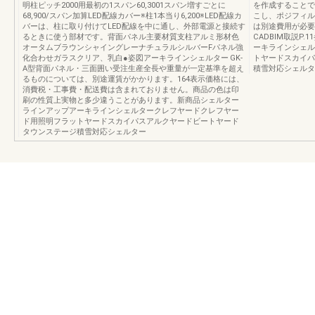
明柱ピッチ2000用最初の1スパン60,3001スパン増すごとに
を作成することで
68,900/スパン加算LED配線カバー※柱1本当り6,200※LED配線カ
こし、ポジフィル
バーは、柱に取り付けてLED配線を中に通し、外部電源と接続す
は別途費用が必要
るときに使う部材です。背面パネル主要材質支柱アルミ形材色
CADBIM取説P
オータムブラウンシャイングレーナチュラルシルバーFパネル強
ーキラインシェル
化合わせガラスクリア、乳白●姿図アーキラインシェルター GK-
トヤードスカイパ
A型背面パネル・三面囲い受注生産全長や重量が一定基準を超え
積雪対応シェルタ
るものについては、別途運賃がかかります。164表示価格には、
消費税・工事費・配送費は含まれておりません。商品の色は印
刷の性質上実物と多少違うことがあります。新商品シェルター
ラインアップアーキラインシェルタークレフヤードクレフヤー
ド用照明フラットヤードスカイパスアルクヤードビートヤード
タウンステージ積雪対応シェルター