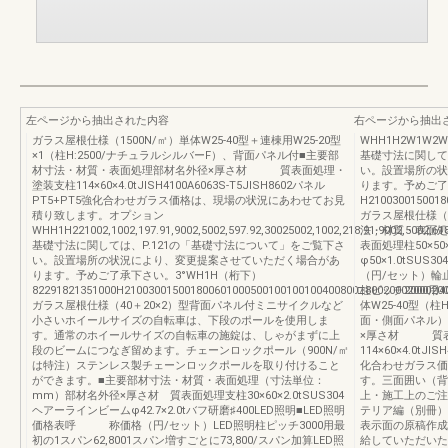
左ページから抽出された内容
右ページから抽出
ガラス屋根仕様（1500N/㎡）単体W25-40型＋連棟用W25-20型
WHH1H2W1W2W3210
×1（柱H:2500/ナチュラルシルバーF）、背面パネル付■主要部
基礎寸法に関して
材寸法・材質・表面処理部材名外径×厚さ材 質表面処理・
い。設置場所の状
塗装支柱114×60×4.0tJISH4100A6063S-T5JISH8602パネル
ります。予めご了承
PT5+PT5強化合わせガラス価格は、現場の状況にあわせてお見
H2100300150018
積り致します。オプション
ガラス屋根仕様（4
WHH1H221002,1002,197.91,9002,5002,597.92,30025002,1002,218.91,9002,5002,618
法・材質・表面処
基礎寸法に関しては、P.121の「基礎寸法について」をご覧下さ
表面処理柱50×50×2
い。設置場所の状況により、変更提案させていただく場合があ
φ50×1.0tS
ります。予めご了承下さい。3°WH1H（桁下）
（円/セット）輪止
82291821351000H210030015001800601000500100100100400800□80020002000200
柱ピッチ2000用4
ガラス屋根仕様（40＋20×2）型背面パネル付ミニサイクルなど
体W25-40型（
小さいホイールサイズの自転車は、下段のポールを使用しま
面・側面パネル）
す。通常のホイールサイズの自転車の施錠は、しゃがまずに上
×厚さ材 質表
段のビームにつなぎ留めます。チェーンロックポール（900N/㎡
114×60×4.0tJI
は特注）ステンレス製チェーンロックポールを取り付けること
化合わせガラス価
ができます。■主要部材寸法・材質・表面処理（寸法単位：
す。三面囲い（背
mm）部材名外径×厚さ材 質表面処理支柱30×60×2.0tSUS304
上・施工上のご注意
ヘアーラインビームφ42.7×2.0tバフ研磨♯400LED照明■LED照明
テリア編（別冊）U
価格表呼 称価格（円/セット）LED照明柱ピッチ3000用最
表示面の原稿作成
初の1スパン62,8001スパン増すごとに73,800/スパン加算LED照
給していただいた