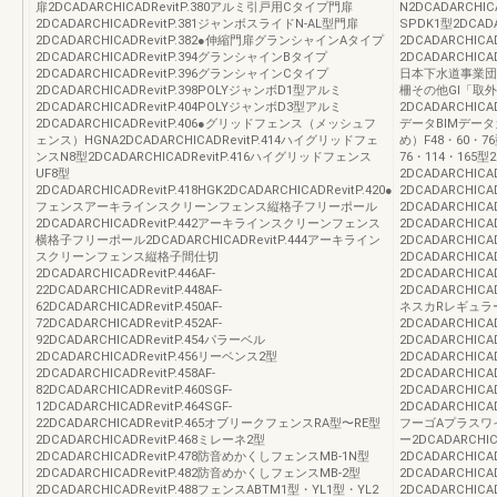
扉2DCADARCHICADRevitP.380アルミ引戸用Cタイプ門扉
N2DCADARCHI
2DCADARCHICADRevitP.381ジャンボスライドN-AL型門扉
SPDK1型2DCADA
2DCADARCHICADRevitP.382●伸縮門扉グランシャインAタイプ
2DCADARCHICAD
2DCADARCHICADRevitP.394グランシャインBタイプ
2DCADARCHICAD
2DCADARCHICADRevitP.396グランシャインCタイプ
日本下水道事業団タイプ
2DCADARCHICADRevitP.398POLYジャンボD1型アルミ
柵その他GI「取
2DCADARCHICADRevitP.404POLYジャンボD3型アルミ
2DCADARCHICAD
2DCADARCHICADRevitP.406●グリッドフェンス（メッシュフ
データBIMデー
ェンス）HGNA2DCADARCHICADRevitP.414ハイグリッドフェ
め）F48・60・76型
ンスN8型2DCADARCHICADRevitP.416ハイグリッドフェンス
76・114・165型2
UF8型
2DCADARCHICAD
2DCADARCHICADRevitP.418HGK2DCADARCHICADRevitP.420●
2DCADARCHICA
フェンスアーキラインスクリーンフェンス縦格子フリーポール
2DCADARCHICA
2DCADARCHICADRevitP.442アーキラインスクリーンフェンス
2DCADARCHICA
横格子フリーポール2DCADARCHICADRevitP.444アーキライン
2DCADARCHIC
スクリーンフェンス縦格子間仕切
2DCADARCHIC
2DCADARCHICADRevitP.446AF-
2DCADARCHIC
22DCADARCHICADRevitP.448AF-
2DCADARCHICA
62DCADARCHICADRevitP.450AF-
ネスカRレギュラー2
72DCADARCHICADRevitP.452AF-
2DCADARCHIC
92DCADARCHICADRevitP.454パラーベル
2DCADARCHIC
2DCADARCHICADRevitP.456リーベンス2型
2DCADARCHIC
2DCADARCHICADRevitP.458AF-
2DCADARCHIC
82DCADARCHICADRevitP.460SGF-
2DCADARCHI
12DCADARCHICADRevitP.464SGF-
2DCADARCHICA
22DCADARCHICADRevitP.465オブリークフェンスRA型〜RE型
フーゴAプラスワイド
2DCADARCHICADRevitP.468ミレーネ2型
ー2DCADARCHI
2DCADARCHICADRevitP.478防音めかくしフェンスMB-1N型
2DCADARCHIC
2DCADARCHICADRevitP.482防音めかくしフェンスMB-2型
2DCADARCHIC
2DCADARCHICADRevitP.488フェンスABTM1型・YL1型・YL2
2DCADARCHIC