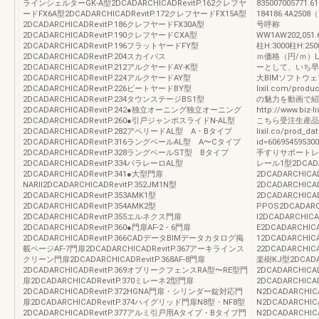
ラインシェルターGK-A型2DCADARCHICADRevitP.162クレフヤ
835007005771.6
ードFX6A型2DCADARCHICADRevitP.172クレフヤードFX15A型
184186.4A25
2DCADARCHICADRevitP.186クレフヤードFX30A型
号呼称
2DCADARCHICADRevitP.190クレフヤードCXA型
WW1AW202,051.62
2DCADARCHICADRevitP.196フラットヤードFY型
柱H:3000柱H:2
2DCADARCHICADRevitP.204スカイパス
ｍ価格（円/ｍ）LI
2DCADARCHICADRevitP.212アルクヤードAY-K型
ーとして、いち早
2DCADARCHICADRevitP.224アルクヤードAY型
大BIMソフトウェアに
2DCADARCHICADRevitP.226ビートヤードBY型
lixil.com/produ
2DCADARCHICADRevitP.234タウンステージBS1型
の魅力を動画で紹
2DCADARCHICADRevitP.242●独立オーニング独立オーニング
http://www.biz
2DCADARCHICADRevitP.260●引戸ジャンボスライドN-AL型
こちら受注生産品です。
2DCADARCHICADRevitP.282アペリードAL型 A・Bタイプ
lixil.co/prod_dat
2DCADARCHICADRevitP.316ラングベールAL型 A〜Cタイプ
id=6069545
2DCADARCHICADRevitP.328ラングベールST型 Bタイプ
手すりサポートレール
2DCADARCHICADRevitP.334パラレーロAL型
レール1型2DCADA
2DCADARCHICADRevitP.341●大型門扉
2DCADARCHIC
NARⅡ2DCADARCHICADRevitP.352JM1N型
2DCADARCHIC
2DCADARCHICADRevitP.353AMK1型
2DCADARCHIC
2DCADARCHICADRevitP.354AMK2型
PPOS2DCADARCH
2DCADARCHICADRevitP.355エルネクス門扉
I2DCADARCHICAD
2DCADARCHICADRevitP.360●門扉AF-2・6門扉
E2DCADARCHICA
2DCADARCHICADRevitP.366CADデータBIMデータカタログ掲
12DCADARCHICA
載ページAF-7門扉2DCADARCHICADRevitP.367アーキラインス
22DCADARCHICA
クリーン門扉2DCADARCHICADRevitP.368AF-8門扉
楽樹KJ型2DCADAR
2DCADARCHICADRevitP.369オブリークフェンスRA型〜RE型門
2DCADARCHICA
扉2DCADARCHICADRevitP.370ミレーネ2型門扉
2DCADARCHICADR
2DCADARCHICADRevitP.372HGNA門扉・シリンダー錠対応門
N2DCADARCHICA
扉2DCADARCHICADRevitP.374ハイグリッド門扉N8型・NF8型
N2DCADARCHICA
2DCADARCHICADRevitP.377アルミ引戸用Aタイプ・Bタイプ門
N2DCADARCHICA