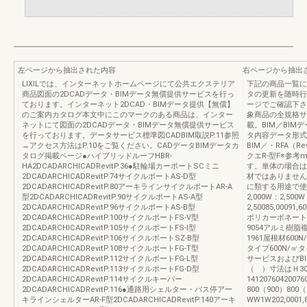
左ページから抽出された内容
右ページから抽出
LIXILでは、インターネットホームページにて公共エクステリア
下記の商品一覧に
商品図面の2DCADデータ・BIMデータ無償提供サービスを行っ
タの更新を随時行
ております。インターネット2DCAD・BIMデータ提供【無償】
ージでご確認下さ
のご案内カタログ本文中にこのマークのある商品は、インター
象商品の全規格サ
ネットにて図面の2DCADデータ・BIMデータ無償提供サービス
載。BIM／BIMデ
を行っております。データサービス標準図CADBIM取説P.11参照
タ内容データ形式
→アクセス方法はP.10をご覧ください。CADデータBIMデータカ
BIM／・RFA（R
タログ掲載ページ●ハイブリッドルーフHBR-
クエR-型F※参
HA2DCADARCHICADRevitP.36●駐輪場カーポートSCミニ
す。単体の場合は
2DCADARCHICADRevitP.74サイクルポートAS-D型
材ではありません
2DCADARCHICADRevitP.80アーキラインサイクルポートAR-A
に類する用途で使
型2DCADARCHICADRevitP.90サイクルポートAS-A型
2,000W：2,500
2DCADARCHICADRevitP.96サイクルポートAS-B型
2,50085,00091,6
2DCADARCHICADRevitP.100サイクルポートFS-V型
ポリカーボネート
2DCADARCHICADRevitP.105サイクルポートFS-I型
9054アルミ樹脂
2DCADARCHICADRevitP.106サイクルポートSZ-B型
1961屋根材600N
2DCADARCHICADRevitP.108サイクルポートFG-T型
タイプ600N/㎡
2DCADARCHICADRevitP.112サイクルポートFG-L型
サービスおよびBI
2DCADARCHICADRevitP.113サイクルポートFG-D型
（ ）寸法はＨ30
2DCADARCHICADRevitP.114サイクルキーパー
1412076042007
2DCADARCHICADRevitP.116●通路用シェルター・バス停アー
800（900）800（
キラインシェルターAR-F型2DCADARCHICADRevitP.140アーキ
WW1W202,0001,