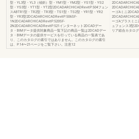
型・YL3型・YL3（傾斜）型・YM1型・YM2型・YS1型・YS2
2DCADARCHIC
型・YS3型・YT1型・YT2型2DCADARCHICADRevitP.504フェン
2DCADARCHICA
スABTR1型・TR2型・TR3型・TS1型・TS2型・YR1型・YR2
ーゴAミニ2DCADA
型・YR3型2DCADARCHICADRevitP.506SF-
2DCADARCHICA
1N2DCADARCHICADRevitP.520SF-
ーゴAプラスミニ2D
2N2DCADARCHICADRevitP.521インターネット2DCADデー
ュフェンス3型2DC
タ・BIMデータ提供対象商品一覧下記の商品一覧は2DCADデー
リア総合カタログ
タ・BIMデータの提供サービスを行っている商品の一覧表であ
り、このカタログの索引ではありません。このカタログの索引
は、P.14〜21ページをご覧下さい。注意12