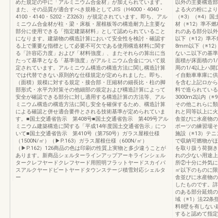
めた規定の中に「アルミニウム合金材」が加えられています。
以外の主要構造部
また、その品質が適合すべき規格としてJIS（H4000・4040・
よる火の粉により
4100・4140・5202・Z3263）が規定されています。即ち、アル
（※3）（※4）
ミニウム合金材が柱・梁・床板・屋根板等の構造耐力上主要な
材（※12）準不
部分に使用できる「指定建築材料」として認められていること
れのある部分以外
になります。建築物の構造計算において安全性を検討・確認す
以下（※12）準
る上で重要な指標として必要不可欠である使用構造材料に関す
8mm以下（※1
る「許容応力度」および「材料強度」、またそれらの算出に当
ないニ以下の基準
たって基準となる「基準強度」がアルミニウム合金について規
面積が床面積の1
定されています。アルミニウム構造の構造方法に関し構造計算
周の1/4以上ハ
では代替できない原則的な仕様規定が定められました。即ち、
イ自動車車庫に供す
（面積）規模に対する規定・接合部・圧縮材の細長比・柱の脚
を含む上記ロから
部形式・水平力対策その他細部の規定および構造計算によって
料で造られている
安全が確認できる部分に対し適用する構造計算の方法等、アル
3000m2以内
ミニウム構造の構造方法に関し安全を確保するため、構造計算
その他これらに類
による確認と併せ適合要件とされる技術基準が定められていま
れと同等以上に火
す。■国土交通省告示 第408号■国土交通省告示 第409号アル
舎並びに水産物の
ミニウム建築構造に関する「平成14年度国土交通省告示」につ
ポーツの練習場そ
いて■国土交通省告示 第410号（第750号）ガラス屋根仕様
施設（※13）テ
（1500N/㎡）（▶P.163）ガラス屋根仕様（600N/㎡）
で収納可燃物がほ
（▶P.162）126商品の色は印刷の性質上実物と多少違うことが
を取り扱う荷捌き
あります。新商品シェルターラインアップアーキラインシェル
れの少ない用途上
タークレフヤードクレフヤード用照明フラットヤードスカイパ
所②十分に外気に
スアルクヤードビートヤードタウンステージ積雪対応シェルタ
㎡以下のものに限
ー
舎並びに水産物の
したものです。詳
のある部分延焼の
域（※1）法22
料8壁を有しない
すると認めて指定