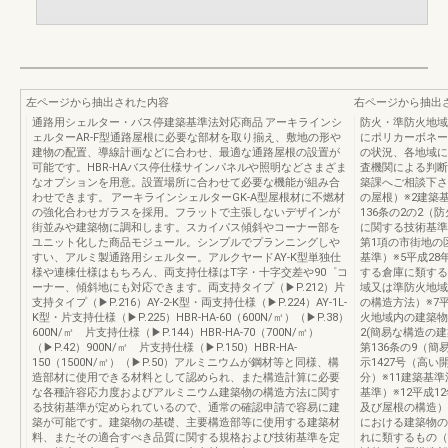
左ページから抽出された内容
右ページから抽出
通路用シェルター・バス停建築基準法対応商品 アーキラインシ
防火・準防火地域
ェルターAR-F型通路屋根に必要な部材を取り揃え、敷地の形や
にポリカーボネー
建物の配置、導線計画などに合わせ、最適な通路屋根の設置が
の状況、各地域に
可能です。HBR-HAバス停仕様サインパネルや照明などさまざま
査機関による判断
なオプションを用意。設置場所に合わせて必要な機能が組み合
築課へご相談下さ
わせできます。 アーキラインシェルターGK-A型屋根材に不燃材
の屋根）※2建築
の強化合わせガラスを採用。フラットで主張しないデザインが
136条の2の2
街並みや建築物に調和します。スカイパス傾斜やコーナー部を
に関する技術基準
ユニット化した商品モジュール。シンプルでプランニングしや
第1項の市街地の
すい、アルミ製通路用シェルター。アルクヤードAY-K型単独仕
基準）※5平成2
様や連棟仕様はもちろん、両支持仕様はT字・十字交差や90゜コ
する倉庫に類する
ーナー、傾斜地にも対応できます。両支持タイプ（▶P.212）片
域又は準防火地域
支持タイプ（▶P.216）AY-2-K型・両支持仕様（▶P.224）AY-1L-
の構造方法）※7
K型・片支持仕様（▶P.225）HBR-HA-60（600N/㎡）（▶P.38）
火地域内の建築物
600N/㎡ 片支持仕様（▶P.144）HBR-HA-70（700N/㎡）
2(簡易な構造の
（▶P.42）900N/㎡ 片支持仕様（▶P.150）HBR-HA-
第136条の9（
150（1500N/㎡）（▶P.50）アルミニウムが鋼材等と同様、構
示1427号（高
造部材に使用できる材料として認められ、また構造計算に必要
分）※11建築基
な各種許容応力度およびアルミニウム建築物の構造方法に関す
基準）※12平成1
る技術基準が定められているので、通常の確認申請で容易に建
及び屋根の構造）
築が可能です。建築物の基礎、主要構造部等に使用する建築材
における建築物の
料、またその適合すべき品質に関する規格および技術基準を定
れに類するもの（