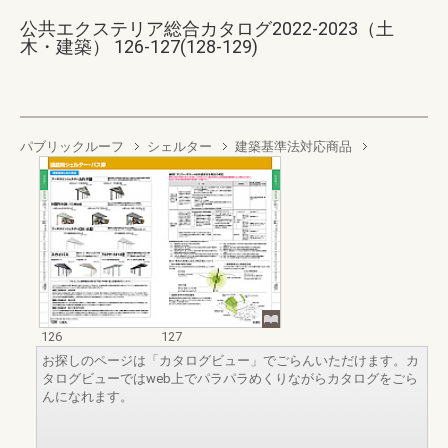
公共エクステリア総合カタログ2022-2023（土
木・建築） 126-127(128-129)
パブリックルーフ
シェルター
建築基準法対応商品
126
127
お探しのページは「カタログビュー」でごらんいただけます。カ
タログビューではweb上でパラパラめくりながらカタログをごら
んになれます。