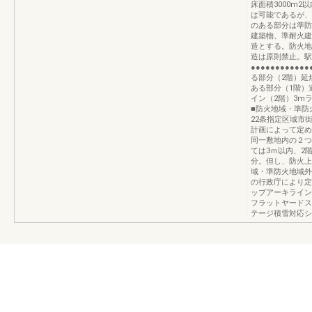
床面積3000m2
は可能であるが、
のある部分は準防
建築物、準耐火建
造とする。防火地
造は原則禁止。駅
●●●●●●●●●●
る部分（2階）延
ある部分（1階）道
イン（2階）3m
■防火地域・準防
22条指定区域市
計画によって定め
同一敷地内の２つ
ては3ｍ以内、2
分。但し、防火上
域・準防火地域外
の行政庁により定
ップアーキライン
フラットヤードス
テージ積雪対応シ