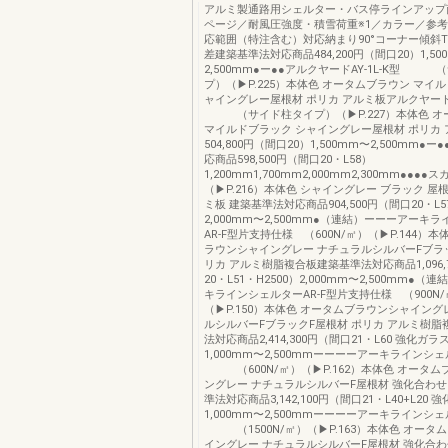
アルミ製通路用シェルター・バス停ラインアップ
ページ／耐風圧強度・積雪荷重※1／カラー／参考
応範囲（特注含む）対応納まり90°コーナー傾斜
差建築基準法対応商品484,200円（間口20）1,50
2,500mm●ー●●アルクヤードAY-1L-K型 
プ）（▶P.225）本体色 オータムブラウン マイ
ャイングレー屋根材 ポリカ アルミ板アルクヤードA
（サイド柱タイプ）（▶P.227）本体色 オ
マイルドブラック シャイングレー屋根材 ポリカ 
504,800円（間口20）1,500mm〜2,500mm●
応商品598,500円（間口20・L58）
1,200mm1,700mm2,000mm2,300mm●●●●
（▶P.216）本体色 シャイングレー ブラック 屋
ミ板 建築基準法対応商品904,500円（間口20・L57
2,000mm〜2,500mm●（連結）ーーーアーキ
AR-F型片支持仕様 （600N/㎡）（▶P.144）
ラウンシャイングレー ナチュラルシルバーFブラッ
リカ アルミ樹脂複合板建築基準法対応商品1,096,
20・L51・H2500）2,000mm〜2,500mm●
キラインシェルターAR-F型片支持仕様 （900N
（▶P.150）本体色 オータムブラウンシャイング
ルシルバーFブラックF屋根材 ポリカ アルミ樹脂
法対応商品2,414,300円（間口21・L60 強化ガ
1,000mm〜2,500mmーーーーアーキラインシェ
（600N/㎡）（▶P.162）本体色 オータム
ングレー ナチュラルシルバーF屋根材 強化合わ
準法対応商品3,142,100円（間口21・L40+L20
1,000mm〜2,500mmーーーーアーキラインシェ
（1500N/㎡）（▶P.163）本体色 オータム
イングレー ナチュラルシルバーF屋根材 強化合