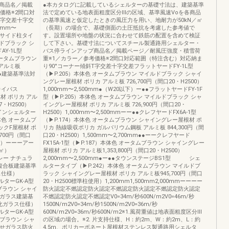
商品名／掲載
●本カタログに記載しているシェルターの基礎寸法は、建築基準
価格※2間口対
法で定めている地表面粗度区分Ⅲの区域、基準風速Voを各商品
T字交差十字交
の基準風速と仮定したときの風圧力を用い、地耐力が50kN／㎡
0mm〜
（長期）の場合で、基礎側面の土圧抵抗を考慮した参考値で
（サイド柱タイ
す。設置場所や地盤の状況に合わせて鉄筋の配置を含めて検証
ルドブラック シ
して下さい。基礎寸法についてスチール製通路用シェルター・
Y-1L型
バス停ラインアップ商品名／掲載ページ／耐風圧強度・積雪荷
ータムブラウン
重※1／カラー／参考価格※2間口対応範囲（特注含む）対応納ま
アルミ板
り90°コーナー傾斜T字交差十字交差フラットヤードFY-1L型
ー●●建築基準法対
（▶P.205）本体色 オータムブラウン マイルドブラック シャイ
ングレー屋根材 ポリカ アルミ板 726,700円（間口20・H2500）
スカイパス
1,000mm〜2,500mm●（W20以下）ー●●フラットヤードFY-1F
根材 ポリカ アル
型（▶P.205）本体色 オータムブラウン マイルドブラック シャ
・H2500）
イングレー屋根材 ポリカ アルミ板 726,900円（間口20・
ラインシェルター
H2500）1,000mm〜2,500mmーー●●クレフヤードFX6A-1型
本体色 オータムブ
（▶P.174）本体色 オータムブラウン シャイングレー屋根材 ポ
クF屋根材 ポ
リカ 熱線吸収ポリカ ガルバリウム鋼板 アルミ板 844,300円（間
700円（間口
口20・H2500）1,500mm〜2,700mm●●ーークレフヤード
（連結）ーーーアー
FX15A-1型（▶P.187）本体色 オータムブラウン シャイングレー
/㎡）
屋根材 ポリカ アルミ板1,353,800円（間口20・H2500）
レー ナチュラ
2,000mm〜2,500mm●ー●●タウンステージBS1型 シェ
複合板建築基準
ルタータイプ（▶P.242）本体色 オータムブラウン マイルドブ
ラス仕様）
ラック シャイングレー屋根材 ポリカ アルミ板945,700円（間口
ルターGK-A型
20・H2500標準柱使用）1,200mm1,500mm2,000mmーーーー
ブラウン シャイ
防火認定不燃認定防火認定不燃認定防火認定不燃認定防火認定
せガラス建築基
不燃認定防火認定不燃認定V0=34m/秒600N/m2V0=46m/秒
 強化ガラス仕様）
1500N/m2V0=34m/秒1500N/m2V0=36m/秒
ルターGK-A型
600N/m2V0=36m/秒600N/m2※1.風荷重値は地表面粗度区分Ⅲ
ブラウン シャ
の区域の場合。※2. 片支持仕様、H：約2m、W：約2m、L：約
わせガラス防火
4.5m、ポリカーボネート屋根材ステンレス製通路用シェルタ