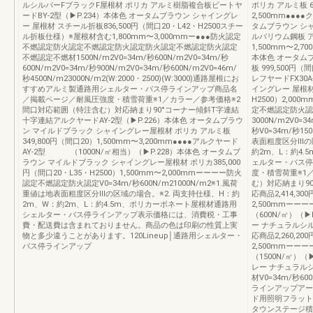
ルシルバーFブラックF屋根材 ポリカ アルミ樹脂複合板ビートヤ
ポリカ アルミ板 60
ードBY-2型（▶P.234）本体色 オータムブラウン シャイングレ
2,500mm●●●
ー 屋根材 スチール折板836,500円（間口20・L42・H2500スチー
タムブラウン シ
ル折板仕様）※屋根材含む1,800mm〜3,000mmー●●●防火認定
ルバリウム鋼板 アル
不燃認定防火認定不燃認定防火認定防火認定不燃認定防火認定
1,500mm〜2,7
不燃認定不燃材1500N/m2V0=34m/秒600N/m2V0=34m/秒
本体色 オータムブ
600N/m2V0=34m/秒900N/m2V0=34m/秒600N/m2V0=46m/
板 999,500円（
秒4500N/m23000N/m2(W:2000・2500)(W:3000)通路屋根にお
レフヤードFX30A
すすめアルミ製通路用シェルター・バス停ラインアップ商品名
イングレー 屋根材 
／掲載ページ／耐風圧強度・積雪荷重※1／カラー／参考価格※2
H2500）2,00
間口対応範囲（特注含む）対応納まり90°コーナー傾斜T字連結
定不燃認定防火認
十字連結アルクヤードAY-2型（▶P.226）本体色 オータムブラウ
3000N/m2V0=3
ン マイルドブラック シャイングレー屋根材 ポリカ アルミ板
秒V0=34m/秒150
349,800円（間口20）1,500mm〜3,200mm●●●●アルクヤード
表面粗度区分Ⅲの
AY-2型 （1000N/㎡相当）（▶P.228）本体色 オータムブ
約2m、L：約4
ラウン マイルドブラック シャイングレー屋根材 ポリカ385,000
ェルター・バス停
円（間口20・L35・H2500）1,500mm〜2,000mmーーーー防火
度・積雪荷重※1
認定不燃認定防火認定V0=34m/秒600N/m21000N/m2※1.風荷
む）対応納まり9
重値は地表面粗度区分Ⅲの区域の場合。※2. 両支持仕様、H：約
応商品2,414,3
2m、W：約2m、L：約4.5m、ポリカーボネート屋根材通路用
2,500mmー
シェルター・バス停ラインアップ表示価格には、消費税・工事
（600N/㎡）（
費・配送費は含まれておりません。商品の色は印刷の性質上実
ー ナチュラルシ
物と多少違うことがあります。120Lineup│通路用シェルター・
応商品2,260,2
バス停ラインアップ
2,500mmー
（1500N/㎡）
レー ナチュラル
材V0=34m/秒60
ラインアップアー
ド用照明フラット
タウンステージ積