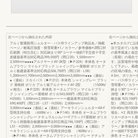
左ページから抽出された内容
右ページから抽出
アルミ製通路用シェルター・バス停ラインアップ商品名／掲載
●本カタログに記
ページ／耐風圧強度・積雪荷重※1／カラー／参考価格※2間口対
法で定めている地
応範囲（特注含む）対応納まり90°コーナー傾斜T字交差十字交
の基準風速と仮定
差建築基準法対応商品399,500円（間口20）1,500mm〜
（長期）の場合で
2,500mm●●●●アルクヤードAY-2K型（▶P.224）本体色 オータ
す。設置場所や地
ムブラウン マイルドブラック シャイングレー屋根材 ポリカ ア
して下さい。基礎
ルミ板建築基準法対応商品506,700円（間口20・L58）
の区域の場合。※2
1,200mm1,700mm2,000mm2,300mm3,000mm●●●（連結）
4.5m、ポリカ
●（連結）スカイパス（▶P.212）本体色 シャイングレー ブラッ
ー・バス停ライン
ク 屋根材 ポリカ アルミ板アルクヤードAY-2型 （1500N/
雪荷重※1／カラ
㎡相当）（▶P.229）本体色 オータムブラウン マイルドブラッ
納まり90°コーナ
ク シャイングレー屋根材 ポリカ543,000円（間口20・L40・
2B型（▶P.19
H2500）1,500mm2,000mmーーーー建築基準法対応商品
複合板 923,100
690,400円（間口20・L57・H2500）2,000mm〜
型）（間口20）2,
3,000mm●●●（連結）●（連結）アーキラインシェルターAR-F
V0=40m/秒10
型両支持仕様 （600N/㎡）（▶P.140）本体色 オータムブラウ
場合。※2. 両支
ンシャイングレー ナチュラルシルバーFブラックF屋根材 ポリカ
リカーボネート屋
アルミ樹脂複合板建築基準法対応商品746,100円（間口20・
インアップ商品名
L51・H2500）2,000mm〜3,000mm●●●（連結）●（連結）ア
ラー／参考価格※
ーキラインシェルターAR-F型両支持仕様 （900N/㎡）
ナー傾斜T字交差十
（▶P.146）本体色 オータムブラウンシャイングレー ナチュラ
体色 オータムブ