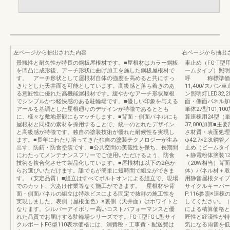
左ページから抽出された内容
右ページから抽出
景観性と耐久性が特長の鋼板屋根材です。■屋根材はカラー鋼板
車止め（FG-T
を凹凸に成形後、アーチ形状に曲げ加工を施した鋼板屋根材で
ームタイプ）照明
す。 アーチ形状として屋根材自体の強度を高めると共にすっ
呼 称標準価格
きりとした天井面を可能としています。高級感と落ち着きのあ
11,400/スパン
る意匠性に優れた高機能屋根材です。緩やかなアーチ形状屋根
ン照明灯LED32
でシンプルかつ軽快感のある駐輪場です。■優しい印象を与える
面・側面パネル加
アールを基調とした屋根廻りのデザインが特徴であるととも
単体27型101,100
に、様々な敷地景観にもマッチします。■背面・側面パネルにも
算連棟用24型（単
屋根材と同様の素材を採用することで、統一のとれたデザイン
37,000加算
と高級感が特徴です。独自の塗装技術が優れた耐候性を実現し
さ材質・表面処理
ます。■長年にわたり培ってきた独自の塗装テクノロジーが生み
φ42.7×2.3
出す、防錆・防食塗装です。■公共空間の美観性を保ち、長期間
止め（ビームタイプ
にわたってメンテナンスフリーでご使用いただけるよう、防食
＋静電粉体塗装1
技術を複合化させて製品化しています。■屋根材は以下の2色か
（20W相当）背面
らお選びいただけます。誰でもが簡単に短時間で組立ができま
体）パネル材＋取
す。（安定品質）■組立はすべてボルトオンによる組立で、現場
用静音屋根タイプ
でのカット、穴あけ作業等なく施工ができます。 屋根材や背
サイクルキーパー
面・側面パネルの組立は特殊ビスによる固定で抜群の施工性を
P.116参照※連
実現しました。表側（屋根面色）※裏側（天井面）はホワイトと
してください。（
なります。シルバーアイボリー高いコストパフォーマンスと優
による積算価格と
れた品質でお届けする駐輪場シリーズです。FG-T型FG-L型サイ
匠性と経済性が特
クルポートFG型110表示価格には、消費税・工事費・配送費は
気になる雨音を低