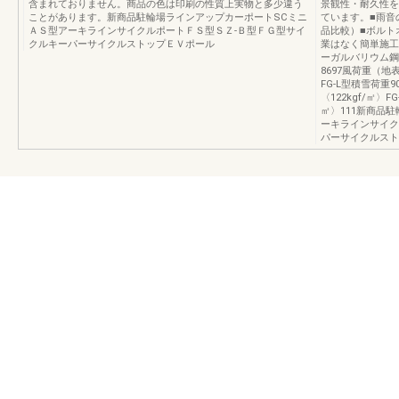
含まれておりません。商品の色は印刷の性質上実物と多少違う
景観性・耐久性を
ことがあります。新商品駐輪場ラインアップカーポートSCミニ
ています。■雨音
ＡＳ型アーキラインサイクルポートＦＳ型ＳＺ-Ｂ型ＦＧ型サイ
品比較）■ボルト
クルキーパーサイクルストップＥＶポール
業はなく簡単施工
ーガルバリウム鋼板
8697風荷重（地
FG-L型積雪荷重90
〈122kgf/㎡〉F
㎡〉111新商品
ーキラインサイク
パーサイクルスト