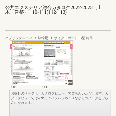
公共エクステリア総合カタログ2022-2023（土
木・建築） 110-111(112-113)
パブリックルーフ
駐輪場
サイクルポートFG型 特長
110
111
お探しのページは「カタログビュー」でごらんいただけます。カ
タログビューではweb上でパラパラめくりながらカタログをごら
んになれます。