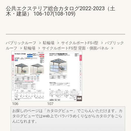
公共エクステリア総合カタログ2022-2023（土
木・建築） 106-107(108-109)
パブリックルーフ
駐輪場
サイクルポートFS-I型
パブリック
ルーフ
駐輪場
サイクルポートFS型 背面・側面パネル
106
107
お探しのページは「カタログビュー」でごらんいただけます。カ
タログビューではweb上でパラパラめくりながらカタログをごら
んになれます。