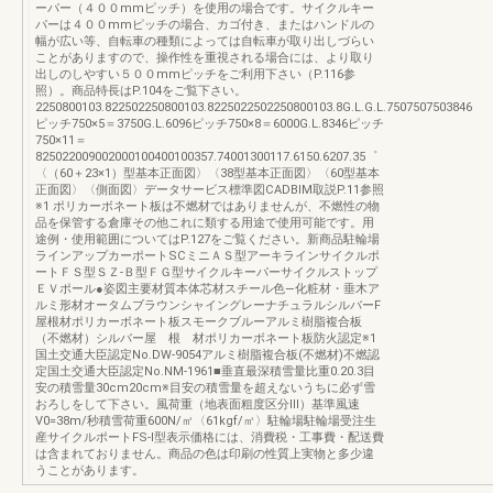
ーパー（４００mmピッチ）を使用の場合です。サイクルキー
パーは４００mmピッチの場合、カゴ付き、またはハンドルの
幅が広い等、自転車の種類によっては自転車が取り出しづらい
ことがありますので、操作性を重視される場合には、より取り
出しのしやすい５００mmピッチをご利用下さい（P.116参
照）。商品特長はP.104をご覧下さい。
2250800103.822502250800103.8225022502250800103.8G.L.G.L.7507507503846
ピッチ750×5＝3750G.L.6096ピッチ750×8＝6000G.L.8346ピッチ
750×11＝
825022009002000100400100357.74001300117.6150.6207.35゜
〈（60＋23×1）型基本正面図〉〈38型基本正面図〉〈60型基本
正面図〉〈側面図〉データサービス標準図CADBIM取説P.11参照
※1 ポリカーボネート板は不燃材ではありませんが、不燃性の物
品を保管する倉庫その他これに類する用途で使用可能です。用
途例・使用範囲についてはP.127をご覧ください。新商品駐輪場
ラインアップカーポートSCミニＡＳ型アーキラインサイクルポ
ートＦＳ型ＳＺ-Ｂ型ＦＧ型サイクルキーパーサイクルストップ
ＥＶポール●姿図主要材質本体芯材スチール色―化粧材・垂木ア
ルミ形材オータムブラウンシャイングレーナチュラルシルバーF
屋根材ポリカーボネート板スモークブルーアルミ樹脂複合板
（不燃材）シルバー屋 根 材ポリカーボネート板防火認定※1
国土交通大臣認定No.DW-9054アルミ樹脂複合板(不燃材)不燃認
定国土交通大臣認定No.NM-1961■垂直最深積雪量比重0.20.3目
安の積雪量30cm20cm※目安の積雪量を超えないうちに必ず雪
おろしをして下さい。風荷重（地表面粗度区分Ⅲ）基準風速
V0=38m/秒積雪荷重600N/㎡〈61kgf/㎡〉駐輪場駐輪場受注生
産サイクルポートFS-Ⅰ型表示価格には、消費税・工事費・配送費
は含まれておりません。商品の色は印刷の性質上実物と多少違
うことがあります。