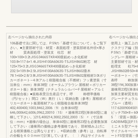
左ページから抽出された内容
右ページから抽出
106基礎寸法に関しては、P.59の「基礎寸法について」をご覧下
使用上・施工上のご
さい。■主要部材寸法・材質・表面処理・塗装部材名外径×厚さ
クステリア編（別冊
材 質表面処理・塗装支 柱芯 材
P.59の「基礎
100×100×3.2tJISG3466STKR400亜鉛めっき化粧材
ングレー·屋根材
103.8×117.6×1.4tJISH4100A6063S-T5JISH8602桁芯 材
主要部材寸法・
125×75×3.2tJISG3466STKR400亜鉛めっき化粧材
処理支 柱75×60×3
232.5×109.8×2.5tJISH4100A6063S-T5JISH8602垂木
JISH8602枠50×
78.1×60×2.8/3.8tJISH4100A6063S-T5JISH8602屋根材3.0tポリ
ーボネート—（寸
カーボネート—4.0tアルミ樹脂複合板（不燃材）フッ素塗装（寸
表呼 称加算額
法単位：mm）単体38型（オータムブラウン·屋根材＝ポリカー
38型194,300加算
ボネート板）単体38型（ナチュラルシルバーF·屋根材＝アルミ
連棟用23型(単体6
樹脂複合板）■規格表受注生産品です。呼 称標準価格
加算主要材質支柱
（円/セット）間口（W）奥行（Ｌ）収納台数（参考）屋根材ポ
グレーナチュラル
リカーボネート板屋根材アルミ樹脂複合板単体38型
ブルー（透明）
402,400400,1003,8462,2006〈9〉台単体60型
117.62009004501
646,000642,6006,0962,20010〈15〉〃連棟用23型(単体60型に連
ピッチ750×8＝6000
棟して下さい。)215,400214,3002,2502,2003〈5〉〃（寸法単
5゜〈背面＋側面
位：mm）※連棟の場合は、単体60型に連棟用23型を必要数加算
CADBIM取説P
して下さい（連棟用の価格は参考価格であり、部材積み上げに
ミニＡＳ型アーキ
よる積算価格とは異なります）。※収納台数（参考）は、自転車
サイクルキーパー
の全幅を６００mmで計算しています。〈 〉内はサイクルキ
ートFS型背面・