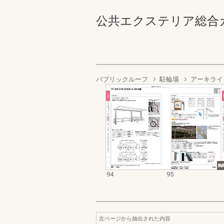
公共エクステリア総合カタログ
パブリックルーフ
駐輪場
アーキライ
94
95
左ページから抽出された内容