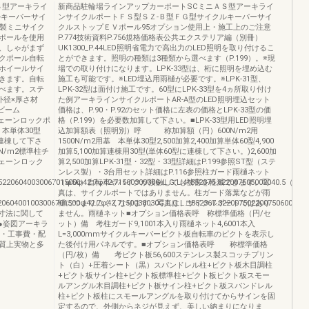
Ｓ型アーキライ
新商品駐輪場ラインアップカーポートSCミニＡＳ型アーキライ
ルキーパーサイ
ンサイクルポートＦＳ型ＳＺ-Ｂ型ＦＧ型サイクルキーパーサイ
ス製ミニサイク
クルストップＥＶポール95オプション使用上・施工上のご注意
ポールを使用
P.774技術資料P.756規格価格表公共エクステリア編（別冊）
、しゃがまず
UK1300_P.44LED照明省電力で高出力のLED照明を取り付けるこ
クポール自転
とができます。照明の種類は3種類から選べます（P.199）。※現
ホイールサイ
場での取り付けになります。LPK-33型は、桁に照明を埋め込む
きます。自転
施工も可能です。※LED埋込用雨樋が必要です。※LPK-31型、
べます。ステ
LPK-32型は面付け施工です。60型にLPK-33型を4ヵ所取り付け
外径×厚さ材
た例アーキラインサイクルポートAR-A型のLED照明埋込セット
ンビーム
価格は、P.90・P.92のセット価格に左表の価格とLPK-33型の価
■チェーンロックポ
格（P.199）を必要数加算して下さい。■LPK-33型用LED照明埋
本単体30型
込加算額表（照明別）呼 称加算額（円）600N/m2用
型に連棟して下さ
1500N/m2用基 本単体30型2,500加算2,400加算単体60型4,900
0N/m2標準柱チ
加算5,100加算連棟用30型(単体60型に連棟して下さい。)2,600加
チェーンロック
算2,500加算LPK-31型・32型・33型詳細はP.199参照ST型（ステ
ンレス製）・3台用セット詳細はP.116参照柱ガード雨樋ネット
5220604003006701500φ42.7φ42.7150030030G.L.G.L.4°852375.822007505002040.5（桁
（φ50）自転車やバイクが接触しても被害を軽減できます。写
真は、サイクルポートではありません。柱ガード落葉などが雨
20604001003006701500φ42.7φ42.7150030030G.L.G.L.□852367.322007502200750600153
樋につまりにくくなります。写真は、サイクルポートではあり
礎寸法に関して
ません。雨樋ネット■オプション価格表呼 称標準価格（円/セ
●姿図アーキラ
ット）備 考柱ガード9,1001本入り雨樋ネット4,6001本入
税・工事費・配
L=3,000mmサイクルキーパーピクト板自転車のピクトを表示し
質上実物と多
た後付け用パネルです。■オプション価格表呼 称標準価格
（円/枚）備 考ピクト板56,600ステンレス製スコッチプリン
ト（白）+圧着シート（黒）スパンドレル柱+ピクト板木目調柱
+ピクト板サイン柱+ピクト板標準柱+ピクト板ピクト板スモー
ルアングル木目調柱+ピクト板サイン柱+ピクト板スパンドレル
柱+ピクト板柱にスモールアングルを取り付けてからサインを固
定するので、外側からネジが見えず、美しい納まりになりま