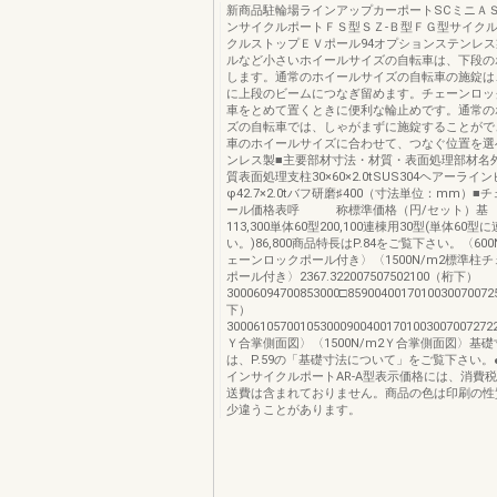
新商品駐輪場ラインアップカーポートSCミニＡ
ンサイクルポートＦＳ型ＳＺ-Ｂ型ＦＧ型サイク
クルストップＥＶポール94オプションステンレ
ルなど小さいホイールサイズの自転車は、下段の
します。通常のホイールサイズの自転車の施錠は
に上段のビームにつなぎ留めます。チェーンロッ
車をとめて置くときに便利な輪止めです。通常の
ズの自転車では、しゃがまずに施錠することがで
車のホイールサイズに合わせて、つなぐ位置を選
ンレス製■主要部材寸法・材質・表面処理部材名
質表面処理支柱30×60×2.0tSUS304ヘアーライ
φ42.7×2.0tバフ研磨♯400（寸法単位：mm）
ール価格表呼 称標準価格（円/セット）基 
113,300単体60型200,100連棟用30型(単体60
い。)86,800商品特長はP.84をご覧下さい。〈60
ェーンロックポール付き〉〈1500N/m2標準柱
ポール付き〉2367.322007507502100（桁下）
30006094700853000□8590040017010030070072
下）
3000610570010530009004001701003007007272
Ｙ合掌側面図〉〈1500N/m2Ｙ合掌側面図〉基
は、P.59の「基礎寸法について」をご覧下さい。
インサイクルポートAR-A型表示価格には、消費
送費は含まれておりません。商品の色は印刷の性
少違うことがあります。