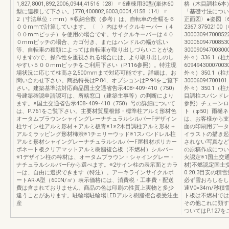
1,827,8001,892,2006,0944,41516〈28〉〃6連棟用30型(単体60
格（木目調柱6本） 
型に連棟して下さい。)770,400802,6003,0004,4158〈14〉〃
「基礎寸法につい
2（寸法単位：mm）※収納台数（参考）は、自転車の全幅を６
正面図〉●姿図〈6
００mmで計算しています。〈 〉内はサイクルキーパー（４
2367.3750210
００mmピッチ）を使用の場合です。サイクルキーパーは４０
3000309470085
０mmピッチの場合、カゴ付き、またはハンドルの幅が広い
3000609470085
等、自転車の種類によっては自転車が取り出しづらいことがあ
30009094700300
りますので、操作性を重視される場合には、より取り出しのし
外々）336.1（柱た
やすい５００mmピッチをご利用下さい（P.116参照）。特注現
60949430007003
場状況に応じて柱高さ2,500mmまで対応可能です。詳細は、お
外々）350.1（柱
問い合わせ下さい。商品特長はP.84、オプションはP.94をご覧下
30006094700101
さい。建築基準法対応商品国土交通省告示408･409･410（750）
外々）350.1（柱た
号建築確認申請認可は、所轄窓口（建築主事等）の判断により
目調柱スパンドレ
ます。※国土交通省告示408･409･410（750）号の詳細について
参照）チェーンロ
は、P.761をご覧下さい。主要材質屋根部・標準柱アルミ形材色
ト（φ50）雨樋
オータムブラウンシャイングレーナチュラルシルバーFデザイン
は、お客様から支
柱サイン柱アルミ形材＋アルミ板青※1※2木目調柱アルミ形材＋
面の印刷用データ
アルミラッピング形材柿渋※1チェリーウッド※1スパンドレル柱
イラストの描き起
アルミ形材シャイングレーナチュラルシルバーF屋根材ポリカー
されない写真など
ボネート板クリアマットアルミ樹脂複合板（不燃材）シルバー
の原稿作成につい
※1デザイン柱の枠材は、オータムブラウン・シャイングレー・
火認定※1国土交通
ナチュラルシルバーFから選べます。※2サイン柱の表示面とカラ
材)不燃認定国土交
ーは、自由に選択できます（特注）。アーキラインサイクルポ
0.20.3目安の
ートAR-A型（600N/㎡）表示価格には、消費税・工事費・配送
必ず雪おろしをし
費は含まれておりません。商品の色は印刷の性質上実物と多少
速V0=34m/秒積
違うことがあります。駐輪場駐輪場LEDアルミ樹脂複合板受注生
ト板は不燃材では
産
その他これに類す
ついてはP.127