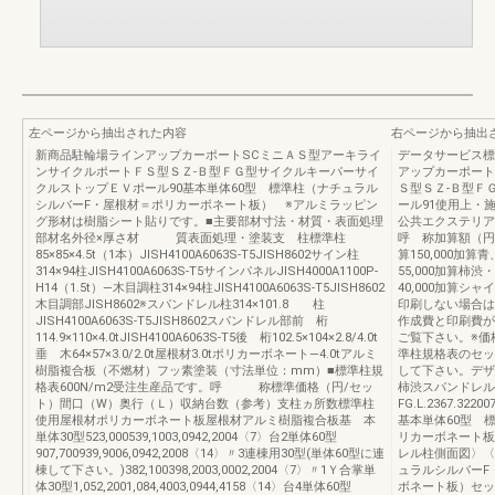
左ページから抽出された内容
右ページから抽出
新商品駐輪場ラインアップカーポートSCミニＡＳ型アーキライ
データサービス標準
ンサイクルポートＦＳ型ＳＺ-Ｂ型ＦＧ型サイクルキーパーサイ
アップカーポート
クルストップＥＶポール90基本単体60型 標準柱（ナチュラル
Ｓ型ＳＺ-Ｂ型Ｆ
シルバーF・屋根材＝ポリカーボネート板） ※アルミラッピン
ール91使用上・施
グ形材は樹脂シート貼りです。■主要部材寸法・材質・表面処理
公共エクステリア編
部材名外径×厚さ材 質表面処理・塗装支 柱標準柱
呼 称加算額（円
85×85×4.5t（1本）JISH4100A6063S-T5JISH8602サイン柱
算150,000加
314×94柱JISH4100A6063S-T5サインパネルJISH4000A1100P-
55,000加算柿
H14（1.5t）—木目調柱314×94柱JISH4100A6063S-T5JISH8602
40,000加算シ
木目調部JISH8602※スパンドレル柱314×101.8 柱
印刷しない場合は
JISH4100A6063S-T5JISH8602スパンドレル部前 桁
作成費と印刷費が
114.9×110×4.0tJISH4100A6063S-T5後 桁102.5×104×2.8/4.0t
ご覧下さい。※価
垂 木64×57×3.0/2.0t屋根材3.0tポリカーボネート—4.0tアルミ
準柱規格表のセッ
樹脂複合板（不燃材）フッ素塗装（寸法単位：mm）■標準柱規
して下さい。デザ
格表600N/m2受注生産品です。呼 称標準価格（円/セッ
柿渋スパンドレル
ト）間口（W）奥行（Ｌ）収納台数（参考）支柱ヵ所数標準柱
FG.L.2367.32200
使用屋根材ポリカーボネート板屋根材アルミ樹脂複合板基 本
基本単体60型 
単体30型523,000539,1003,0942,2004〈7〉台2単体60型
リカーボネート板
907,700939,9006,0942,2008〈14〉〃3連棟用30型(単体60型に連
レル柱側面図〉〈
棟して下さい。)382,100398,2003,0002,2004〈7〉〃1Ｙ合掌単
ュラルシルバーF
体30型1,052,2001,084,4003,0944,4158〈14〉台4単体60型
ボネート板）セット