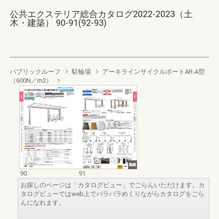
公共エクステリア総合カタログ2022-2023（土
木・建築） 90-91(92-93)
パブリックルーフ
駐輪場
アーキラインサイクルポートAR-A型
（600N／m2）
90
91
お探しのページは「カタログビュー」でごらんいただけます。カ
タログビューではweb上でパラパラめくりながらカタログをごら
んになれます。