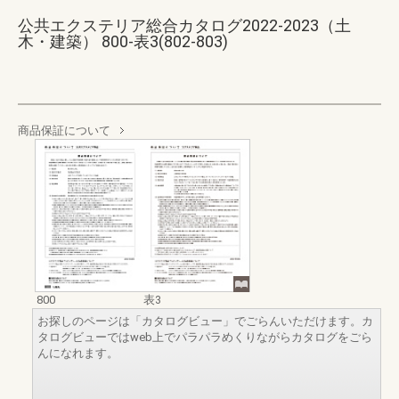
公共エクステリア総合カタログ2022-2023（土
木・建築） 800-表3(802-803)
商品保証について
800
表3
お探しのページは「カタログビュー」でごらんいただけます。カ
タログビューではweb上でパラパラめくりながらカタログをごら
んになれます。