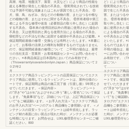
高潮、地震、地盤沈下、落雷、火災など）により商品の性能を
ど）により商品の
超える事態が発生した場合の不具合。 ⑩実用化されている技術
⑩実用化されてい
では予測不可能な現象またはこれが原因で生じた不具合。 ⑪
因で生じた不具合
犬、猫、鳥、ねずみ、虫などの小動物の害、またはつるや根な
害、またはつるや
どの植物の害、またはそれに関する不具合。 ⑫所有者様や第三
合。 ⑫所有者様
者による不当な修理や改造（必要部品の取り外し含む）に起因
取り外し含む）に
する不具合。 ⑬本来の使用目的以外の用途に使用された場合の
途に使用された場
不具合、又は使用目的と異なる使用方法による場合の不具合。
による場合の不具
⑭犯罪などの不法な行為に起因する破損や不具合および盗難。※
や不具合および盗
保証期間経過後の修理・交換などは有料といたします。※本書に
といたします。※
よって、お客様の法律上の権利を制限するものではありません
るものではありま
ので、保証期間経過後の修理について ご不明の場合は、最寄
不明の場合は、最
りの当社支店・営業所・お客様相談センターにお問い合わせく
ーにお問い合わせ
ださい。※本商品保証は日本国内においてのみ有効です。
み有効です。（Thisw
（ThiswarrantyisavailedonlyinJapan.）商品保証について２
証につい
０21年2
て……………………………
月………………………………………………………………………………………………………………………………………………………
エクステリア商品
エクステリア商品ラッピングシートの品質保証についてエクス
テリア商品に使用
テリア商品に使用しているラッピングシートは、屋外仕様のシ
ートです。保証期
ートです。保証期間は商品の施工完了後（引渡し後）5年間とさ
せていただきま
せていただきます。＜保証内容＞ ラッピングシート
の“浮き”や“は
の“浮き”や“はがれ”およびそれに伴う“著しい変色”について保証
します。“免責事
します。“免責事項”など、詳細については、上記“商品保証につ
いて”をご確認願
いて”をご確認願います。＜お手入れ方法＞“エクステリア商品
タログの“エクス
のお手入れ方法”ページのアルミ商品欄をご参照願います。＜メ
品欄をご参照願い
ンテナンスの目安＞ラッピングシートは経年劣化します。ラッ
ートは経年劣化し
ピング材の表面に白い斑点が現れた時が、メンテナンスが必要
た時が、メンテナ
な時期になります。お問合せは、LIXIL修理受付センターにご確
LIXIL修理受付
認ください。800