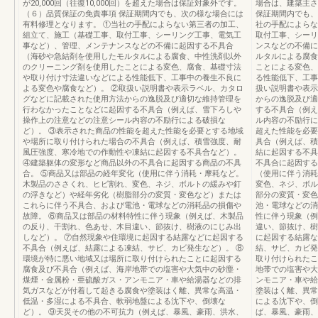
が20,000回（往復10,000回）を超えた場合は保証対象外です。
場合は、建築主さ
（６）品質保証の免責事項 保証期間内でも、次の様な場合には
保証期間内でも、
有料修理となります。 ①当社の手配によらない第三者の加工、
社の手配によらな
組立て、施工（基礎工事、取付工事、シーリング工事、電気工
取付工事、シーリ
事など）、管理、メンテナンスなどの不備に起因する不具合
ンスなどの不備に
（海砂や急結剤を使用したモルタルによる腐食、中性洗剤以外
ルタルによる腐食
のクリーニング剤を使用したことによる変色、腐食、基礎寸法
ことによる変色、
や取り付け寸法違いなどによる性能低下、工事中の養生不良に
る性能低下、工事
よる変色や腐食など）。 ②取扱い説明書や表示ラベル、カタロ
扱い説明書や表示
グなどに記載された使用方法からの逸脱及び適切な維持管理を
からの逸脱及び適
行わなかったことなどに起因する不具合（例えば、雪下ろしや
する不具合（例え
操作上の注意などの注意シール内容の不励行による破損な
ル内容の不励行に
ど）。 ③表示された商品の性能を超えた性能を必要とする地域
超えた性能を必要
や場所に取り付けられた場合の不具合（例えば、積雪強度、耐
具合（例えば、積
風圧強度、寒冷地での作動性や凍結に起因する不具合など）。
結に起因する不具
④建築躯体の変形など商品以外の不具合に起因する商品の不具
不具合に起因する
合。 ⑤商品又は部品の経年変化（使用に伴う消耗・摩耗など。
（使用に伴う消耗
木製品のささくれ、ヒビ割れ、変色、ネジ、ボルトの緩みや釘
変色、ネジ、ボル
の浮きなど）や経年劣化（樹脂部分の変質・変色など）または
部分の変質・変色
これらに伴う不具合、および電池・電球などの消耗品の損傷や
池・電球などの消
故障。 ⑥商品又は部品の材料特性に伴う現象（例えば、木製品
性に伴う現象（例
の反り、干割れ、色あせ、木目違い、節抜け、樹液のにじみ出
違い、節抜け、樹
しなど）。 ⑦自然現象や住環境に起因する結露などに起因する
に起因する結露な
不具合（例えば、結露による凍結、サビ、カビ発生など）。 ⑧
結、サビ、カビ発
環境が特に悪い地域又は場所に取り付けられたことに起因する
取り付けられたこ
腐食及び不具合（例えば、海岸地帯での塩害や大気中の砂塵・
地帯での塩害や大
煤煙・金属粉・亜硫酸ガス・アンモニア・車や給湯器などの排
ンモニア・車や給
気ガスなどが付着して起きる腐食や塗装はく離、異常な高温・
塗装はく離、異常
低温・多湿による不具合、軟弱地盤による沈下や、倒壊な
による沈下や、倒
ど）。 ⑨天災その他の不可抗力（例えば、暴風、豪雨、洪水、
ば、暴風、豪雨、