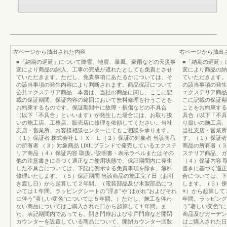
左ページから抽出された内容
右ページから抽出
■「納期の遅延」について降雪、地震、暴風、豪雨などの天災事
■「納期の遅延」
変により商品の納入、工事の完成が遅れたとしても免責とさせ
変により商品の納
ていただきます。ただし、免責事項にあたるかについては、そ
ていただきます。
の該当事項の発生内容により判断されます。商品保証について
の該当事項の発生
公共エクステリア商品 本書は、当社の商品に関し、ここに記
エクステリア商品
載の保証期間、保証内容の範囲において無料修理を行うことを
こに記載の保証期
お約束するものです。保証期間中に故障・損傷などの不具合
ことをお約束する
（以下「不具合」といいます）が発生した場合には、お取り扱
具合（以下「不具
いの施工店、工務店、販売店に修理を依頼してください。当社
り扱いの施工店、
支店・営業所、お客様相談センターにてもご相談を承ります。
当社支店・営業所
（１）保証者 株式会社ＬＩＸＩＬ（２）保証の対象者 当該商品
す。（１）保証者
の所有者 （３）対象商品 LIXILブランドで発売しているエクステ
商品の所有者（３
リア商品（４）保証内容 取扱い説明書・表示ラベルまたはその
ステリア商品、ガ
他の注意書きに基づく適正なご使用状態で、保証期間内に発生
（４）保証内容 
した不具合については、下記に例示する免責事項を除き、無料
書きに基づく適正
修理いたします。（５）保証期間 当該商品の施工完了日（お引
合については、下
き渡し日）から起算して２年間。（電装部品及び木製部品につ
します。（５）保
いては１年間。ラッピングシートの“浮き”や“はがれ”およびそれ
※）から起算して
に伴う“著しい変色”については５年間。）ただし、施工を伴わ
年間。ラッピング
ない商品についてはご購入された日から起算して１年間。ま
う“著しい変色”
た、表記期間内であっても、開き門扉および引戸門扉など開閉
商品及びガーデン
カウンターを設置している商品について、開閉カウンター回数
はご購入された日