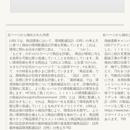
左ページから抽出された内容
右ページから抽出
LIXILでは、商品開発において、環境配慮設計（DfE）の考え方
熱線遮断キャンバ
に基づく独自の環境配慮設計評価を実施しています。これは、
LEDアクアシャ
環境に関わる法令の順守に加え、「つくる」、「つかう」、
した、ＬＩＸＩＬ
「もどす」の3つのステージで商品を評価し、商品が環境に与え
品のご紹介充電池
る負荷を可能な限り低減していくことを目的としています。高
配線工事が不要で
い環境性能を有する商品は「LIXILエコ商品」と位置づけられ、
独自の開口仕様で
カタログや公式ホームページで「エコ訴求マーク」※を表示し
ず、物干し空間の
て、その特長をお客さまに訴求していきます。「商品企画」で
たり、汚れをつき
は、開発商品が目指す環境目標を設定し、「設計・試作」で
す。可動式の日除
は、目標に対する達成度を評価します。「最終確認」では、環
にでき、冷房効果
境情報の訴求内容等について最終確認を行います。評価内容は
ントリーシステム
定期的に見直し、より高いレベルでの環境配慮設計の実現を目
〈アーキフィール
指します。※P.22をご覧ください。ＬＩＸＩＬの環境配慮設計へ
程ででる端材）を
の取組みDesignforEnvironment（DfE）とは、環境に配慮した
ドデッキ〈樹ら楽
設計をすること。それは、商品の一生を見据えて環境負荷を可
計（DfE）の取
能な限り低減していくことをめざすモノづくりです。LIXILは、
ページをご覧くだ
商品企画の段階から独自評価により、環境法令を順守し、より
https://www.lix
高い環境性能を備えたエコ商品の開発を進めています。商品開
スマートフォンで
発ステップ商品環境アセスメントLIXILエコ商品商品企画環境目
あります。793
標の設定訴求内容の最終確認目標の達成度評価商品設計・試作
最終確認環境配慮設計（DfE）の考え方792