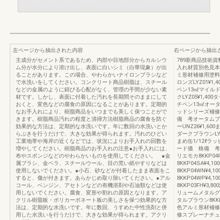
左ページから抽出された内容
右ページから抽出
主成分がセメント系であるため、内部や目地部分からカルシウ
789新商品技術
ム分が水分により溶け出し、表面に白いシミ（白華現象）が出
入れ材質別色見本
ることがあります。この場合、やわらかいナイロンブラシなど
ミ形材補修用塗料
で水洗いをしてください。コンクリート商品樹脂は、スチール
ロンズLYZ01¥1,
などの金属のように錆びる心配がなく、管理の手間が少ない素
ペン13㎖マイルドブ
材です。しかし、表面に付着した汚れを長期間そのままにして
クLYZ05¥1,40
おくと、変色などの腐食の原因になることがあります。定期的
チペン13㎖オータム
なお手入れにより、樹脂商品をいつまでも美しく保つことがで
ッドシリーズ補修
きます。樹脂商品汚れの程度と清掃方法樹脂商品の腐食を防ぐ
備 考オータムブラウ
効果的な方法は、定期的な水洗いです。年に数回の水洗いとか
ーUNZ26¥1,600
らぶきを行うだけで、大きな効果が得られます。汚れのひどい
ダークブラウンLYZ2
工業地帯や海岸の近くなどでは、状況によりお手入れの回数を
まめ缶1/12ℓ
増やしてください。樹脂商品のお手入れの注意●お手入れには、
ード価 格備 考ク
布やスポンジなどのやわらかいものを使用してください。 ●金
リエモカ8KKP04
属ブラシ、金ベラ、スチールウール、目の荒い紙やすりなどは
8KKP04SA¥4
使用しないでください。●小石、砂などが付着したまま表面をこ
8KKP04WN¥4
すると、傷が付きます。あらかじめ取り除いてください。●アル
8KKP04WP¥4
コール、ベンジン、アセトンなどの有機溶剤や石油類などは使
8KKP03FH¥3,
用しないでください。腐食、変形や割れの原因となります。ア
リュームメタルグレ
クリル樹脂板・ポリカーボネート板の美しさを保つ効果的な方
タルブラウン8KKP
法は、定期的な水洗いです。年に数回、うすめた中性洗剤と併
色アルミ形材補修
用した水洗いを行うだけで、大きな効果が得られます。アクリ
修スプレーナチュラ