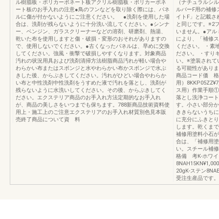
ル樹脂板・ポリカーボネート板アクリル樹脂板・ポリカーボネ
（ナチュラルシルバー
ート板のお手入れの注意●鳥のフンなどを取り除く際には、パネ
ルバーF用の補修
ルに傷が付かないようにご注意ください。 ●洗剤を使用した場
イトF」と記載さ
合は、洗剤が残らないように十分洗い流してください。●シンナ
と同じです。※2
ー、ベンジン、ガラスクリーナーなどの溶剤、研磨剤、熱湯、
いません。●アル
乾いた布を使用しますと傷・破損・変形のおそれがありますの
により、「補修ス
で、使用しないでください。●古くなったパネルは、早めに交換
ください。 ・素
してください。強風・衝撃で破損しやすくなります。対象商品
ださい。 ・すり
汚れの状況用具および洗剤清掃方法樹脂商品汚れが軽い場合や
い。※塗装されて
わらかい布またはスポンジと水やわらかい布かスポンジで水ぶ
る可能性がありま
きした後、からぶきしてください。汚れがひどい場合やわらか
商品コード価 格
い布と中性洗剤中性洗剤をうすめた液で汚れを落とし、洗剤が
用）8KKP05ZZ
残らないように水洗いしてください。その後、からぶきしてく
ス用）作業手順①
ださい。エクステリア商品のお手入れ方法定期的なお手入れ
落とし洗浄コート
が、商品の美しさをいつまでも保ちます。788新商品技術資料使
す。小さい部分か
用上・施工上のご注意エクステリアのお手入れ材質別色見本販
ききらないうちに
売終了商品について資 料
に充分にふきとり
します。乾くまで
補修用塗料小石が
合は、「補修用塗
い。スチール補
格備 考K-ホワイト
8NAH15KN¥1,0
20gK-ステン8N
受注生産品です。