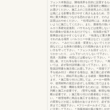
フェンス本製品は、隣地境界を目的に設置するも
や手すりの機能はありません。設置場所と機能に
お選びください。施工上のご注意使用上のご注意
は風による影響を受けやすく高さもあるため、万
時に重大事故につながる恐れがあります。そのよ
設置はおやめください。 ＊柱埋込時には、水抜
いように施工してください。また、腐食性の強い
ルカリ系硬化促進剤、バサモルなどは使用しない
柱の腐食が促進されるだけでなく、柱強度が低下
散事故が起きやすくなります。 ＊転落など重大
それのある場所（バルコニーや崖上など）には設
ださい。 ＊みだりに改造・変更をしないでくだ
損などによる身体の損傷などの危険がありますの
い方を守って下さい。＊フェンスを揺すったり、
りかかったり、 ぶら下がったりしないで下さい
雨具・洗濯物・布団などは載せないで 下さい。
隠し板、すだれ等を取り付けないで 下さい。＊
いては、必ず取付説明書に従って下さい。また、
取扱説明書を施主様にお渡し下さい。＊現場でブ
手を組み付け・締結する場合は、施工後に必ず締
して下さい。締結不良は風による破損・飛散事故
ます。＊施工取り付けに関しては、メーカー標準
や、使用材料の規定が必ずしも現地に当てはまる
ません。性能・機能を発揮するためには、現地の
判断と施工が必要です。（堅牢な地盤、軟弱な地
断が必要です。）施工取り付けの業者様と十分に
い。＊積雪地帯に商品を施工する場合は、積雪荷
の変形などが起こる場合がありますので、必ず当
所までご相談下さい。※フリーポールタイプは、
に注意して下さい。＊強風地域や風が集中しやす