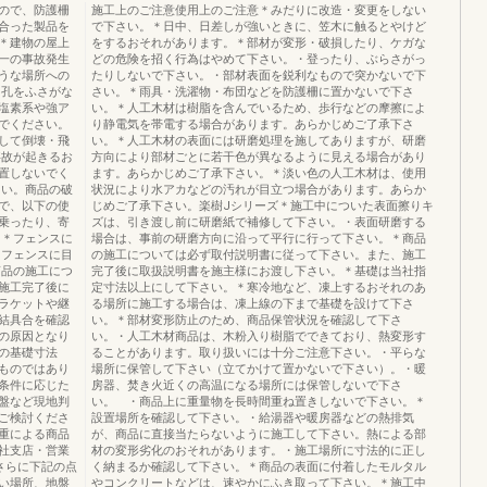
ので、防護柵
施工上のご注意使用上のご注意＊みだりに改造・変更をしない
合った製品を
で下さい。＊日中、日差しが強いときに、笠木に触るとやけど
＊建物の屋上
をするおそれがあります。＊部材が変形・破損したり、ケガな
一の事故発生
どの危険を招く行為はやめて下さい。・登ったり、ぶらさがっ
うな場所への
たりしないで下さい。・部材表面を鋭利なもので突かないで下
き孔をふさがな
さい。＊雨具・洗濯物・布団などを防護柵に置かないで下さ
塩素系や強ア
い。＊人工木材は樹脂を含んでいるため、歩行などの摩擦によ
でください。
り静電気を帯電する場合があります。あらかじめご了承下さ
して倒壊・飛
い。＊人工木材の表面には研磨処理を施してありますが、研磨
事故が起きるお
方向により部材ごとに若干色が異なるように見える場合があり
置しないでく
ます。あらかじめご了承下さい。＊淡い色の人工木材は、使用
さい。商品の破
状況により水アカなどの汚れが目立つ場合があります。あらか
で、以下の使
じめご了承下さい。楽樹Jシリーズ＊施工中についた表面擦りキ
乗ったり、寄
ズは、引き渡し前に研磨紙で補修して下さい。・表面研磨する
。＊フェンスに
場合は、事前の研磨方向に沿って平行に行って下さい。＊商品
＊フェンスに目
の施工については必ず取付説明書に従って下さい。また、施工
商品の施工につ
完了後に取扱説明書を施主様にお渡し下さい。＊基礎は当社指
施工完了後に
定寸法以上にして下さい。＊寒冷地など、凍上するおそれのあ
ラケットや継
る場所に施工する場合は、凍上線の下まで基礎を設けて下さ
結具合を確認
い。＊部材変形防止のため、商品保管状況を確認して下さ
の原因となり
い。・人工木材商品は、木粉入り樹脂でできており、熱変形す
の基礎寸法
ることがあります。取り扱いには十分ご注意下さい。・平らな
ものではあり
場所に保管して下さい（立てかけて置かないで下さい）。・暖
条件に応じた
房器、焚き火近くの高温になる場所には保管しないで下さ
盤など現地判
い。 ・商品上に重量物を長時間重ね置きしないで下さい。＊
ご検討くださ
設置場所を確認して下さい。・給湯器や暖房器などの熱排気
重による商品
が、商品に直接当たらないように施工して下さい。熱による部
社支店・営業
材の変形劣化のおそれがあります。・施工場所に寸法的に正し
さらに下記の点
く納まるか確認して下さい。＊商品の表面に付着したモルタル
い場所、地盤
やコンクリートなどは、速やかにふき取って下さい。＊施工中