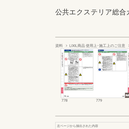
公共エクステリア総合カタログ
資料
LIXIL商品 使用上･施工上のご注意
778
779
左ページから抽出された内容