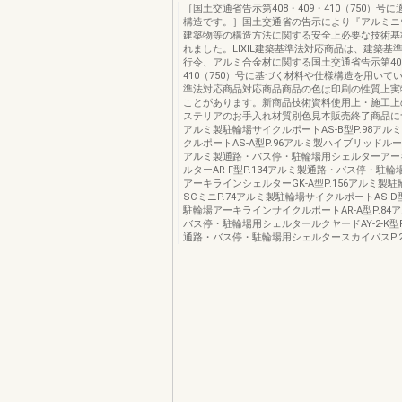
［国土交通省告示第408・409・410（750）号
構造です。］国土交通省の告示により『アルミニ
建築物等の構造方法に関する安全上必要な技術基
れました。LIXIL建築基準法対応商品は、建築基
行令、アルミ合金材に関する国土交通省告示第408
410（750）号に基づく材料や仕様構造を用いて
準法対応商品対応商品商品の色は印刷の性質上実
ことがあります。新商品技術資料使用上・施工上
ステリアのお手入れ材質別色見本販売終了商品に
アルミ製駐輪場サイクルポートAS-B型P.98アル
クルポートAS-A型P.96アルミ製ハイブリッドルーフH
アルミ製通路・バス停・駐輪場用シェルターアー
ルターAR-F型P.134アルミ製通路・バス停・駐
アーキラインシェルターGK-A型P.156アルミ製
SCミニP.74アルミ製駐輪場サイクルポートAS-D型
駐輪場アーキラインサイクルポートAR-A型P.84
バス停・駐輪場用シェルタールクヤードAY-2-K型P
通路・バス停・駐輪場用シェルタースカイパスP.20