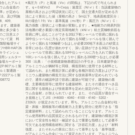
に適合したアルミ
※風圧力（P）と風速（Vo）の関係は、下記の式で与えられま
ウム合金造の
す。q＝0.6EVo2 P=Cxqq：速度圧（N/㎡）E：当該建築物の
準』が定めら
屋根の高さおよび周辺状況に応じて、国土交通大臣が定める方
準法、及び同施
法により算出した値（屋根の高さ：5m以下、地表面粗度区分：
、409、
Ⅲの場合1.19）Vo：基準風速（m/秒）P：風圧力（N/㎡）C：
います。建築基
風力係数（形状により数値が変動します）。■地耐力の簡易判別
物と多少違う
法地層の硬さ素掘り推定長期地耐力（kN/㎡）粘土質極軟鉄筋を
のご注意エク
容易に押し込むことができる20以下軟シャベルで容易に掘れる
ついて資 料
30中位シャベルに力を入れて掘れる50硬シャベルを強く踏んで
ミ製駐輪場サイ
ようやく掘れる100極硬つるはしが必要200地下水面上の砂質土
BR-HAP.26
非常にゆるい孔壁が崩れやすく、深い足跡ができる30以下ゆる
キラインシェ
いシャベルで容易に掘れる50中位シャベルに力を入れて掘れる
輪場用シェルター
100シャベルを強く踏んでようやく掘れる200密つるはしが必要
駐輪場カーポート
300〈出典：「小規模建築物基礎設計の手引き」日本建築学会〉
P.80アルミ製
アルミニウムが鋼材等と同様、構造部材に使用できる材料とし
アルミ製通路・
て認められ、また構造計算に必要な各種許容応力度およびアル
.222アルミ製
ミニウム建築物の構造方法に関する技術基準が定められている
8772
ので、通常の確認申請で容易に建築が可能です。建築物の基
礎、主要構造部等に使用する建築材料、またその適合すべき品
質に関する規格および技術基準を定めた規定の中に「アルミニ
ウム合金材」が加えられています。また、その品質が適合すべ
き規格としてJIS（H4000・4040・4100・4140・5202・
Z3263）が規定されています。即ち、アルミニウム合金材が柱・
梁・床板・屋根板等の構造耐力上主要な部分に使用できる「指
定建築材料」として認められていることになります。アルミニ
ウム使用材料の品質規定とされるものです。建築物の構造計算
において安全性を検討・確認する上で重要な指標として必要不
可欠である使用構造材料に関する「許容応力度」および「材料
強度」、またそれらの算出に当たって基準となる「基準強度」
がアルミニウム合金について規定されています。アルミニウム