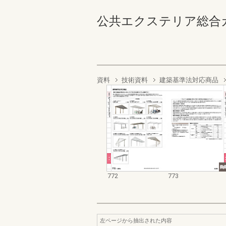
公共エクステリア総合カタログ
資料
技術資料
建築基準法対応商品
772
773
左ページから抽出された内容