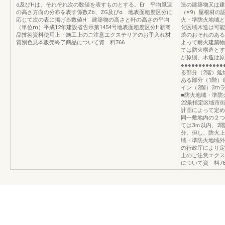
α及びHは、それぞれ次の数値を表すものとする。Er 平均風速
造の建築物又は建
の高さ方向の分布を表す係数Zb、ZG及びα 地表面粗度区分に
（※9）屋根材の
応じて次の表に掲げる数値H 建築物の高さと軒の高さの平均
火・準防火地域と
（単位m）平成12年建設省告示第1454号地表面粗度区分H新商
化区域木造は可能
品技術資料使用上・施工上のご注意エクステリアのお手入れ材
焼のおそれのある
質別色見本販売終了商品について資 料766
よって耐火建築物
ては防火構造とす
が原則。木造は原
●●●●●●●●●●
る部分（2階）延
ある部分（1階）道
イン（2階）3m
■防火地域・準防
22条指定区域市
計画によって定め
同一敷地内の２つ
ては3ｍ以内、2
分。但し、防火上
域・準防火地域外
の行政庁により定
上のご注意エクス
について資 料76