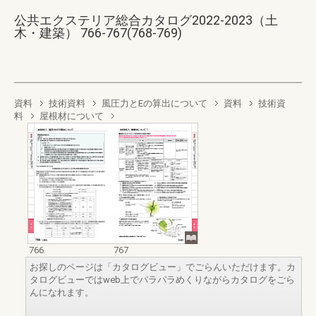
公共エクステリア総合カタログ2022-2023（土
木・建築） 766-767(768-769)
資料
技術資料
風圧力とEの算出について
資料
技術資
料
屋根材について
766
767
お探しのページは「カタログビュー」でごらんいただけます。カ
タログビューではweb上でパラパラめくりながらカタログをごら
んになれます。