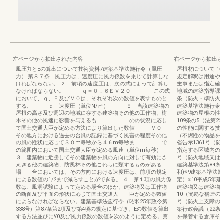
左ページから抽出された内容
右ページから抽出
風圧力とEの算出について技術資料7建築基準法施行令（風圧
屋根材について-
力） 第８７条 風圧力は、速度圧に風力係数を乗じて計算しな
規定解釈は用途や
ければならない。 ２ 前項の速度圧は、次の式によって計算し
主事または指定確
なければならない。 ｑ＝０．６ＥＶ２０ この式
地域の建築指導課
において、ｑ、Ｅ及びＶ０は、それぞれ次の数値を表すものと
条（防火・準防火
する。 ｑ 速度圧（単位N/㎡） Ｅ 当該建築物の
建築基準法施行令
屋根の高さ及び周辺の地域に存する建築物その他の工作物、樹
建築物の屋根の性
木その他の風速に影響を与えるも のの状況に応じ
109条の5（法
て国土交通大臣が定める方法により算出した数値 Ｖ０
の性能に関する技
その地方における過去の台風の記録に基づく風害の程度その他
（不燃性の物品を
の風の性状に応じて３０m毎秒から４６m毎秒ま で
省告示1361号
の範囲内において国土交通大臣が定める風速（単位m毎秒）
指定する区域内の
３ 建築物に近接してその建築物を風の方向に対して有効にさ
号（防火地域又は
えぎる他の建築物、防風林その他これらに類するものがある
建築基準法第84
場 合においては、その方向における速度圧は、前項の規定
和)※9建築基準
による数値の1/2まで減らすことができる。 ４ 第１項の風力係
定）※10平成5
数は、風洞試験によって定める場合のほか、建築物又は工作物
建築物又は建築物
の断面及び平面の形状に応じて国土交通大 臣が定める数値
10（簡易な構造の
によらなければならない。建築基準法施行令（昭和25年政令第
号（防火上支障の
338号）第87条第2項及び第4項の規定に基づき、Eの数値を算出
築行政会議（22
する方法並びにV0及び風力係数の数値を次のように定める。第
を保管する倉庫そ