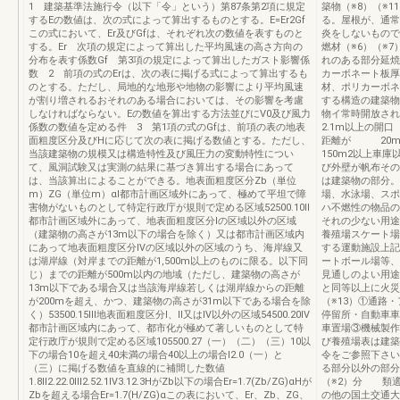
1 建築基準法施行令（以下「令」という）第87条第2項に規定
築物（※8）（※
するEの数値は、次の式によって算出するものとする。E=Er2Gf
る。屋根が、通常
この式において、Er及びGfは、それぞれ次の数値を表すものと
炎をしないもので
する。Er 次項の規定によって算出した平均風速の高さ方向の
燃材（※6）（※7
分布を表す係数Gf 第3項の規定によって算出したガスト影響係
れのある部分延焼
数 2 前項の式のErは、次の表に掲げる式によって算出するも
カーボネート板厚
のとする。ただし、局地的な地形や地物の影響により平均風速
材、ポリカーボネ
が割り増されるおそれのある場合においては、その影響を考慮
する構造の建築物
しなければならない。Eの数値を算出する方法並びにV0及び風力
物イ常時開放され
係数の数値を定める件 3 第1項の式のGfは、前項の表の地表
2.1m以上の開
面粗度区分及びHに応じて次の表に掲げる数値とする。ただし、
距離が 20m以
当該建築物の規模又は構造特性及び風圧力の変動特性につい
150m2以上車庫
て、風洞試験又は実測の結果に基づき算出する場合にあって
び外壁が帆布その
は、当該算出によることができる。地表面粗度区分Zb（単位
は建築物の部分。
m）ZG（単位m）αⅠ都市計画区域外にあって、極めて平坦で障
場、水泳場、スポ
害物がないものとして特定行政庁が規則で定める区域52500.10Ⅱ
ハ不燃性の物品の
都市計画区域外にあって、地表面粗度区分Ⅰの区域以外の区域
それの少ない用途
（建築物の高さが13m以下の場合を除く）又は都市計画区域内
養殖場スケート場
にあって地表面粗度区分Ⅳの区域以外の区域のうち、海岸線又
する運動施設上記
は湖岸線（対岸までの距離が1,500m以上のものに限る。以下同
ートボール場等、
じ）までの距離が500m以内の地域（ただし、建築物の高さが
見通しのよい用途
13m以下である場合又は当該海岸線若しくは湖岸線からの距離
と同等以上に火災
が200mを超え、かつ、建築物の高さが31m以下である場合を除
（※13）①通路
く）53500.15Ⅲ地表面粗度区分Ⅰ、Ⅱ又はⅣ以外の区域54500.20Ⅳ
停留所・自動車車
都市計画区域内にあって、都市化が極めて著しいものとして特
車置場③機械製作
定行政庁が規則で定める区域105500.27（一）（二）（三）10以
び養殖場表は建築
下の場合10を超え40未満の場合40以上の場合Ⅰ2.0（一）と
令をご参照下さい
（三）に掲げる数値を直線的に補間した数値
る部分以外の部分
1.8Ⅱ2.22.0Ⅲ2.52.1Ⅳ3.12.3HがZb以下の場合Er=1.7(Zb/ZG)αHが
（※2）分 類適
Zbを超える場合Er=1.7(H/ZG)αこの表において、Er、Zb、ZG、
の他の国土交通大