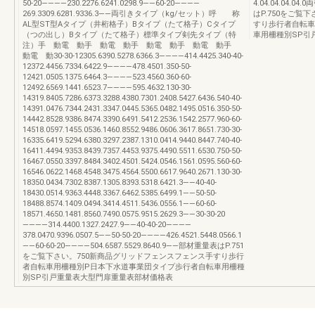
50-20————230.2276.6241.0298.9——60-20————
4.04.04.04.0
269.3309.6281.9336.3——両引きタイプ（kg/セット）呼 称
はP.750をご覧
AL型ST型Aタイプ（井桁格子）Bタイプ（たて格子）Cタイプ
すり歩行者自転車
（つの出し）Bタイプ（たて格子）標準タイプ剣先タイプ（特
車用柵種別SP引
注）手 動電 動手 動電 動手 動電 動手 動電 動手
動電 動30-30-12305.6390.5278.6366.3————414.4425.340-40-
12372.4456.7334.6422.9————478.4501.350-50-
12421.0505.1375.6464.3————523.4560.360-60-
12492.6569.1441.6523.7————595.4632.130-30-
14319.8405.7286.6373.3288.4380.7301.2408.5427.6436.540-40-
14391.0476.7344.2431.3347.0445.5365.0482.1495.0516.350-50-
14442.8528.9386.8474.3390.6491.5412.2536.1542.2577.960-60-
14518.0597.1455.0536.1460.8552.9486.0606.3617.8651.730-30-
16335.6419.5294.6380.3297.2387.1310.0414.9440.8447.740-40-
16411.4494.9353.8439.7357.4453.9375.4490.5511.6530.750-50-
16467.0550.3397.8484.3402.4501.5424.0546.1561.0595.560-60-
16546.0622.1468.4548.3475.4564.5500.6617.9640.2671.130-30-
18350.0434.7302.8387.1305.8393.5318.6421.3——40-40-
18430.0514.9363.4448.3367.6462.5385.6499.1——50-50-
18488.8574.1409.0494.3414.4511.5436.0556.1——60-60-
18571.4650.1481.8560.7490.0575.9515.2629.3——30-30-20
————314.4400.1327.2427.9——40-40-20————
378.0470.9396.0507.5——50-50-20————426.4521.5448.0566.1
——60-60-20————504.6587.5529.8640.9——部材重量表はP.751
をご覧下さい。750新商品グリッドフェンスフェンス手すり歩行
者自転車用柵種別P日本下水道事業団タイプ歩行者自転車用柵種
別SP引戸重量表大型門扉重量表部材価格表