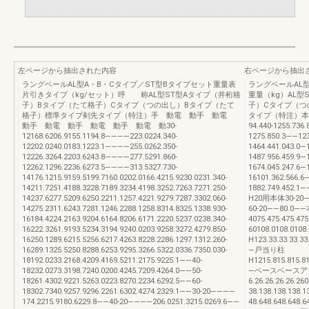
左ページから抽出された内容
右ページから抽出
ラングベールAL型A・B・Cタイプ／ST型Bタイプセット重量表
ラングベールAL
片引きタイプ（kg/セット）呼 称AL型ST型Aタイプ（井桁格
重量（kg）AL
子）Bタイプ（たて格子）Cタイプ（つの出し）Bタイプ（たて
子）Cタイプ（つ
格子）標準タイプ剣先タイプ（特注）手 動電 動手 動電
タイプ（特注）本体（
動手 動電 動手 動電 動手 動電 動30-
94.440-1255.736
12168.6206.9155.1194.8————223.0224.340-
1275.850.3——12
12202.0240.0183.1223.1————255.0262.350-
1464.441.043.0—1
12226.3264.2203.6243.8————277.5291.860-
1487.956.459.9—
12262.1296.2236.6273.5————313.5327.730-
1674.045.247.6—1
14176.1215.9159.5199.7160.0202.0166.4215.9230.0231.340-
16101.362.566.
14211.7251.4188.3228.7189.3234.4198.3252.7263.7271.250-
1882.749.452.1—
14237.6277.5209.6250.2211.1257.4221.9279.7287.3302.060-
H20用本体30-20—
14275.2311.6243.7281.1246.2288.1258.8314.8325.1338.930-
60-20——80.0——
16184.4224.2163.9204.6164.8206.6171.2220.5237.0238.340-
4075.475.475.475
16222.3261.9193.5234.3194.9240.0203.9258.3272.4279.850-
60108.0108.01
16250.1289.6215.5256.6217.4263.8228.2286.1297.1312.260-
H123.33.33.33.33
16289.1325.5250.8288.6253.9295.3266.5322.0336.7350.030-
—戸当り柱
18192.0233.2168.4209.4169.5211.2175.9225.1——40-
H1215.815.815.81
18232.0273.3198.7240.0200.4245.7209.4264.0——50-
—ベースベースアングル
18261.4302.9221.5263.0223.8270.2234.6292.5——60-
6.26.26.26.26
18302.7340.9257.9296.2261.6302.4274.2329.1——30-20————
38.138.138.138.
174.2215.9180.6229.8——40-20————206.0251.3215.0269.6——
48.648.648.