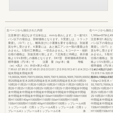
左ページから抽出された内容
右ページから抽出
注意事項1.表記なき寸法単位は、mmを表わします。2.一連10ス
1,995w×875h2,49
パン以下の場合は、部材価格となります。3.受渡しは、トラック
注意事項1.表記
乗渡し（O/T）とし、離島並びに小運搬を要する場合は、別途運
パン以下の場合は
賃を申し受けます。4.重量には、あと施工アンカー類の重量は含
乗渡し（O/T）
みません。5.取付工事費は、一切含みません。6.コーナー・傾斜
賃を申し受けます
仕様の価格は、別途見積り致します。7.北海道と沖縄は、表示価
みません。5.取
格より5％割増しの価格となります。DK1型 部材価格表部材名
仕様の価格は、別
標準価格（円/本）寸 法重 量（kg/本）備 考幅
格より5％割増し
（w）×高さ（h）外径×厚さ×長さ
標準価格（円/
7.99.61.07.89.51.07.49.01.010.513.011.213.910.913.411.614.312.415.413.116.312.8
（w）×高さ（h）
端末用端末用端末用
15.519.116.320.0
19,00026,9009,70019,00026,9009,70019,00026,9009,70039,00050,80040,40052,20
笠木＝150φ×2.5t
用25用端末笠木20用25用端末笠木20用25用端末笠木20-10用25-
150φ×2.5t笠木＝
10用20-11用25-11用20-10用25-10用20-11用25-11用20-10用25-10
55,70073,70056,5
用20-11用25-11用20-10用25-10用20-11用25-11用中間端末中間端
10用25-10用20-1
末中間端末中間端末中間端末中間端末中間端末中間端末中間端
用25-10用20-11用
末中間端末中間端末中間端末150aH1000用H1100用150bH1000
25-10用20-11用2
用H1100用140φH1000用H1100用150aH1000用H1100用
中間端末中間端末
150bH1000用H1100用140φH1000用H1100用トップレールA用
中間端末中間端末中
トップレールB・C用トップレールA用トップレールB・C用トッ
150bH1000用H1
プレールAトップレールBトップレールC本 体
H1100用150bH1