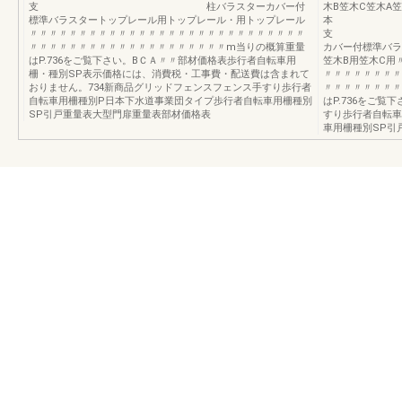
支 柱バラスターカバー付
木B笠木C笠木A笠
標準バラスタートップレール用トップレール・用トップレール
本
〃〃〃〃〃〃〃〃〃〃〃〃〃〃〃〃〃〃〃〃〃〃〃〃〃〃〃〃
支 
〃〃〃〃〃〃〃〃〃〃〃〃〃〃〃〃〃〃〃〃m当りの概算重量
カバー付標準バラ
はP.736をご覧下さい。BＣＡ〃〃部材価格表歩行者自転車用
笠木B用笠木C用
柵・種別SP表示価格には、消費税・工事費・配送費は含まれて
〃〃〃〃〃〃〃〃
おりません。734新商品グリッドフェンスフェンス手すり歩行者
〃〃〃〃〃〃〃〃
自転車用柵種別P日本下水道事業団タイプ歩行者自転車用柵種別
はP.736をご覧
SP引戸重量表大型門扉重量表部材価格表
すり歩行者自転車
車用柵種別SP引