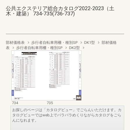
公共エクステリア総合カタログ2022-2023（土
木・建築） 734-735(736-737)
部材価格表
歩行者自転車用柵・種別SP
DK1型
部材価格
表
歩行者自転車用柵・種別SP
DK2型
734
735
お探しのページは「カタログビュー」でごらんいただけます。カ
タログビューではweb上でパラパラめくりながらカタログをごら
んになれます。