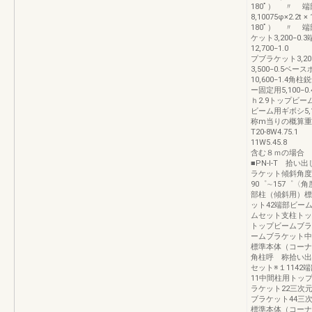
180ﾟ） 〃 端部
8,10075φ×2.2
180ﾟ） 〃 端
ケット3,200−
12,700−1
プブラケット3,20
3,500−0.5
10,600−1.4角柱
ー固定用5,100−0
ｈ2.9トップビーム
ビーム用ギボシ5,
称m当りの概算重量
T20-8W4.75.1
11W5.45.8 
含む８ｍの場合 
■PN-I-T 拾
ラケット傾斜角度
90゜∼157゜〈
部柱（傾斜用）標
ット42端部ビー
ムセット支柱トッ
トップビームブラ
ームブラケット中
標準本体（コーナ
角柱呼 称拾い出し数
セット※１1142
11中間柱用トッ
ラケット22三次
ブラケット44三
標準本体（コーナ