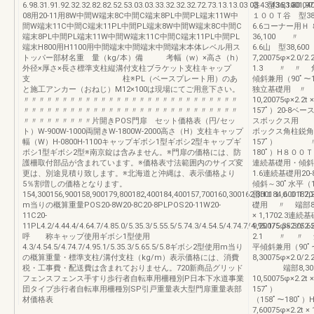
6.98.31.91.92.32.32.82.82.52.53.03.03.33.32.32.32.72.73.13.13.03.03.43.43.83.8̶̶0.0
谷 型36,1001,
08用20-11用8W中間W端末8C中間C端末8PL中間PL端末11W中
１００Ｔ谷 型38,
間W端末11C中間C端末11PL中間PL端末8W中間W端末8C中間C
6.6コーナー用Ｈ ８
端末8PL中間PL端末11W中間W端末11C中間C端末11PL中間PL
36,100 〃 5
端末H800用H1100用中間端末中間端末中間端末本体レベル用ス
6.6山 型38,6
トッパー部材名重 量（kg/本）備 考幅（w）×高さ（h）
7,20075φ×2.0
外径×厚さ×長さ標準支柱縦溝付支柱ブラケット支柱キャップ
1.3 〃 〃 角柱9
支 柱※PL（ベースプレート用）のあ
傾斜兼用（90ﾟ～157ﾟ
と施工アンカー（おねじ）M12×100は現場にてご用意下さい。
独立基礎用 〃 
〃〃〃〃〃〃〃〃〃〃〃〃〃〃〃〃〃〃〃〃〃〃〃〃〃〃〃〃
10,20075φ×2.
〃〃〃〃〃〃〃〃〃〃〃〃〃〃〃〃〃〃〃〃〃〃〃〃〃〃〃〃
157ﾟ）20-8ベース
〃〃〃〃〃〃〃〃〃片開きPOS門扉 セット価格表（円/セッ
スボックス用 〃
ト）W-900W-1000両開きW-1800W-2000高さ（H）支柱キャップ
ボックス角柱鋭角9,2
幅（W）H-0800H-1100キャップギボシ1型ギボシ2型キャップギ
157ﾟ） 〃
ボシ1型ギボシ2型※南京錠は含みません。※門扉の価格には、防
180ﾟ）H８００Ｔ（傾
護柵取付部品が含まれています。※価格表寸法範囲内のサイズ変
連続基礎用・傾斜～3
更は、別途見積り致します。※北海道と沖縄は、表示価格より
1.6連続基礎用20-8
5％割増しの価格となります。
傾斜～30ﾟ水平（1
154,300156,900158,900179,800182,400184,400157,700160,300162,300184,600187,
用H１１００Ｔ20-11
m当りの概算重量POS20-8W20-8C20-8PLPOS20-11W20-
礎用 〃 端部8,7
11C20-
× 1,1702.3連
11PL4.2/4.44.4/4.64.7/4.85.0/5.35.3/5.55.5/5.74.3/4.54.5/4.74.7/4.95.1/5.35.3/5.65
9,20075φ×2.0
呼 称キャップ使用ギボシ1型使用
2.1 〃 〃 角柱1
4.3/4.54.5/4.74.7/4.95.1/5.35.3/5.65.5/5.8ギボシ2型使用m当り
平傾斜兼用（90ﾟ
の概算重量・標準支柱/溝付支柱（kg/m）表示価格には、消費
8,30075φ×2
税・工事費・配送費は含まれておりません。720新商品グリッド
端部8,300〃
フェンスフェンス手すり歩行者自転車用柵種別P日本下水道事業
10,50075φ×2.
団タイプ歩行者自転車用柵種別SP引戸重量表大型門扉重量表部
157ﾟ） 
材価格表
（158ﾟ～180ﾟ
7,60075φ×2.2