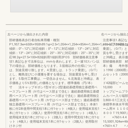
左ページから抽出された内容
右ページから抽出
部材価格表歩行者自転車用柵・種別
注意事項1.表記
P1,957.3w×650h×950h89.1φ×2.5×1,054××1,254××854××1,354××1,604××1,154×89.1
パン以下の場合は
傾斜：0°∼12°に対応傾斜：0°∼12°に対応傾斜：13°∼24°に対応
乗渡し（O/T）
傾斜：13°∼24°に対応傾斜：25°∼35°に対応傾斜：25°∼35°に対
賃を申し受けます
応98.2φ×27.5×100×82傾斜用1傾斜用2POS 部材価格表注意事
と沖縄は、表示価
項1.表記なき寸法単位は、mmを表わします。2.一連10スパン以
部材価格表部 材
下の場合は、部材価格となります。3.規格以外の仕様について
本）備 考外形×
は、別途見積り致します。4.受渡しは、トラック乗渡し（O/T）
ト1990（2000用）
とし、離島並びに小運搬を要する場合は、別途運賃を申し受け
ムセットS（2000
ます。5.取付工事費は、一切含みません。6.北海道と沖縄は、表
ド 〃 R（200
示価格より5％割増しの価格となります。標準価格（円/本）
ド42端部ビーム
寸 法キャップギボシ1型ギボシ2型連続基礎用独立基礎用ベ
10,000 〃 
ースプレート用（h寸はベース部まで含む）連続基礎用独立基礎
トップビームブラケ
用ベースプレート用（h寸はベース部まで含む）連続基礎用独立
ムカバー入り端部
基礎用ベースプレート用（h寸はベース部まで含む）連続基礎用
3,800−0.1三
独立基礎用ベースプレート用（h寸はベース部まで含む）本体1
体標準本体水平用Ｈ 
枚に付2本使用中間支柱1本に付1セット（4個入）使用端末支柱1
ーム用Ｈ １１００
本に付1セット（2個入）使用中間支柱1本に付1セット（4個入）
８００Ｔ19,9001
使用端末支柱1本に付1セット（2個入）使用中間支柱1本に付1セ
〃 ×760ｈ4
ット（4個入）使用端末支柱1本に付1セット（2個入）使用取付
15,5001,92
けネジ付
×760ｈ4.7