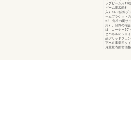
ップビーム用11
ビーム用22角柱
入）※433傾斜ブ
ームブラケットの
※2 角柱の両サ
用）、傾斜の場合
は、コーナー90°
とパネルのジョイ
品グリッドフェン
下水道事業団タイ
扉重量表部材価格