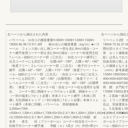
左ページから抽出された内容
右ページから抽出
パラーベル m当りの概算重量H-800H-1000H-1200H-1500H-
リーベンス2型 m当り
18005.86.98.19.911.6呼 称m当りの概算重量（kg/m）■パラ
18004.75.56.
ーベル フェンス拾い出し例コーナー部を含む8mの場合∼コー
間仕切りタイプm
ナー継手使用コーナー部を含む8mの場合∼コーナー柱使用主柱
扉 セット価格表（円
1.レベル∼傾斜のコーナー部（三次元）・自在コーナー継手(二
錠）は含んでおり
次元コーナーにも対応可） 出隅=60°∼180°、入隅＝90°∼180°
別途見積り致しま
〈角度フリー〉2.レベルコーナー部（二次元）・格子付コーナー
しの価格となりま
継手 出隅＝60°∼180°、入隅＝115°∼180°〈角度フリー〉1.レ
（mm）参考基礎寸法（
ベル∼傾斜のコーナー部（三次元）・自在コーナー柱(二次元コ
1500H-1800350×
ーナーにも対応可） 60°∼180°（出隅専用）〈角度フリー〉2.
400×400×600100□
レベルコーナー部（二次元）・コーナー柱 60°∼180°（出隅専
400×400×60010
用）〈角度フリー〉※コーナー柱・自在コーナー柱を使用する場
両 開 き門柱寸法
合、 コーナー部に胴縁キャップ×1セット必要。胴縁キャップ
1700W-190
（一対の端末に1セット必要）本体ストレート継手（本体に同
す。2.直線一連
梱）主柱胴縁キャップ（一対の端末に1セット必要）本体ストレ
は、トラック乗渡
ート継手（本体に同梱）パラーベル 部材価格表
合は、別途運賃を
2,000w×730h
ん。5.北海道と
×930h×1,130h×1,430h×1,730h55×55×2.3/1.8t×1,000×1,200×1,450×1,800×2
す。〃〃〃〃■リ
×2,10050×50×2.5/1.8t×1,000×1,200×1,450×1,800×2,100部 材
ルタイプコーナー
名本 体主 柱（フリーポール）コーナー柱自在コーナー
ポールタイプコー
柱格子付コーナー継手備 考幅（ｗ）×高さ（h）外径×厚さ×
ベル∼傾斜のコー