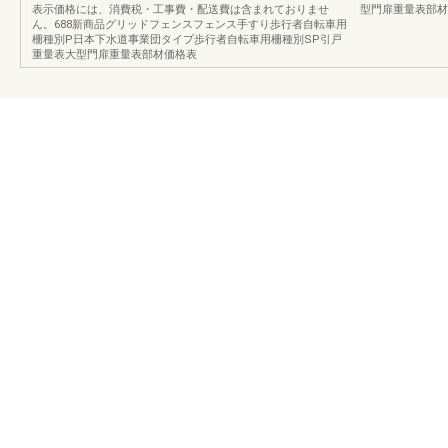
表示価格には、消費税・工事費・配送費は含まれておりませ
型門扉重量表部材
ん。688新商品グリッドフェンスフェンス手すり歩行者自転車用
柵種別P日本下水道事業団タイプ歩行者自転車用柵種別SP引戸
重量表大型門扉重量表部材価格表