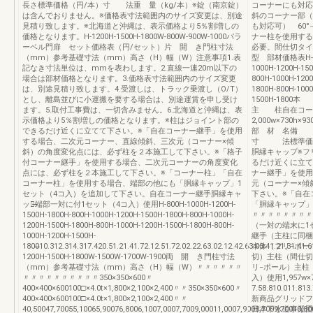
長さ標準価格（円/本）寸 法重 量（kg/本）※錠（南京錠）
コーナーにも対応可
は含んでおりません。※価格表寸法範囲内のサイズ変更は、別途
斜のコーナー部（
見積り致します。※北海道と沖縄は、表示価格より5％割増しの
も対応可） 60°
価格となります。H-1200H-1500H-1800W-800W-900W-1000パラ
ナー柱を使用する
ーベル門扉 セット価格表（円/セット）片 開 き門柱寸法
必要。間仕切タイ
（mm）参考基礎寸法（mm）高さ（H）幅（W）注意事項1.表
型 部材価格表H-800H
記なき寸法単位は、mmを表わします。2.直線一連20m以下の
1000H-1200H-150
場合は部材価格となります。3.価格表寸法範囲内のサイズ変更
800H-1000H-1200
は、別途見積り致します。4.受渡しは、トラック乗渡し（O/T）
1800H-800H-1000
とし、離島並びに小運搬を要する場合は、別途運賃を申し受け
1500H-18
ます。5.取付工事費は、一切含みません。6.北海道と沖縄は、表
主 柱自在コー
示価格より5％割増しの価格となります。※柱はジョイント部の
2,000w×730h×930h
できるだけ近くに立てて下さい。※「自在コーナー継手」を使用
部 材 名備 考
する場合、二次元コーナー、直線傾斜、三次元（コーナー×傾
寸 法標準価格
斜）の角度変化点には、必ず柱を２本施工して下さい。※「格子
胴縁キャップ※フ
付コーナー継手」を使用する場合、二次元コーナーの角度変化
るだけ近くに立て
点には、必ず柱を２本施工して下さい。※「コーナー柱」「自在
ナー継手」を使用
コーナー柱」を使用する場合、端部の他にも「胴縁キャップ」1
元（コーナー×傾
セット（4コ入）を追加して下さい。自在コーナー継手胴縁キャ
下さい。※「自在
ップ̶̶端部一対に付1セット（4コ入）使用H-800H-1000H-1200H-
「胴縁キャップ」
1500H-1800H-800H-1000H-1200H-1500H-1800H-800H-1000H-
〃〃〃〃〃〃〃〃
1200H-1500H-1800H-800H-1000H-1200H-1500H-1800H-800H-
（一対の端末に1
1000H-1200H-1500H-
継手（主柱に同梱
1800̶̶̶̶̶̶̶10.312.314.317.420.51.21.41.72.12.51.72.02.22.63.02.12.42.63.03.41.21.31.41.
本体（フリ−ポー
1200H-1500H-1800W-1500W-1700W-1900両 開 き門柱寸法
切）主柱（間仕切
（mm）参考基礎寸法（mm）高さ（H）幅（W）〃〃〃〃〃〃
リ−ポール）主柱
〃〃〃〃〃〃〃〃〃〃350×350×600〃
入）使用1,957w×7
400×400×600100□×4.0t×1,800×2,100×2,400〃〃350×350×600〃
7.58.810.011.813
400×400×600100□×4.0t×1,800×2,100×2,400〃〃
新商品グリッドフ
40,50047,70055,10065,90076,8006,1007,0007,7009,00011,0007,9008,7009,70010,8
日本下水道事業団