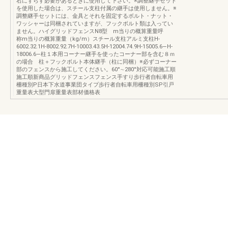
右にずらす必要があるときに使用して下さい。※調整継手セット
を使用した場合は、スチール支柱付属の継手は使用しません。※
調整継手セットには、金具とそれを固定するボルト・ナット・
ワッシャーは同梱されていますが、フックボルト類は入ってい
ません。ハイグリッドフェンスN8型 m当りの概算重量呼
称m当りの概算重量（kg/m）スチール支柱アルミ支柱H-
6002.32.1H-8002.92.7H-10003.43.5H-12004.74.9H-15005.6—H-
18006.6—柱１本用コーナー継手を使ったコーナー部を含む８ｍ
の場合 柱＋フックボルト本体継手（柱に同梱）※必ずコーナー
部のフェンスから施工してください。60°∼280°対応可能施工順
施工順新商品グリッドフェンスフェンス手すり歩行者自転車用
柵種別P日本下水道事業団タイプ歩行者自転車用柵種別SP引戸
重量表大型門扉重量表部材価格表