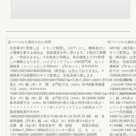
左ページから抽出された内容
右ページから抽出
注意事項1.受渡しは、トラック乗渡し（O/T）とし、離島並びに
681※錠（南京
小運搬を要する場合は、別途運賃を申し受けます。2.取付工事費
サイズ変更は、別
は、一切含みません。3.北海道と沖縄は、表示価格より5％割増
錠（南京錠）は含
しの価格となります。ハイグリッドフェンスNA型門扉 セット
変更は、別途見積
価格表（メッシュピッチ50mm）（円/セット）H-H-H-H-H-
価格表（円/セッ
10001200150018002000※錠（南京錠）は含んでおりません。※
柱寸法（mm)W-96
価格表寸法範囲内のサイズ変更は、別途見積り致します。
100068,000107,
□300×500×600×600□400×600×70060.5φ×3.2t×1,265×1,465×1,815×2,165×2,365
〃 ×1,463
高さ（H）幅（W）片 開 き門柱寸法（mm）W-900参考基礎
（mm)W-1068.
寸法（mm）H-H-H-H-H-
150089,800146,
10001200150018002000□300×500×600×600□400×600×70060.5φ×3.2t×1,265×1,465×
〃 ×2,163ハ
高さ（H）幅（W）両 開 き門柱寸法（mm）W-1800W-2000
ト）幅（W)高さ
参考基礎寸法（mm）W-1000外径×厚さ×長さ外径×厚さ×長さ〃
941.5W-17
〃〃〃〃〃〃〃〃〃〃〃〃〃̶ハイグリッドフェンス剣先タイプ
シリンダー錠使用
部材価格表H-H-H-H-
レバー式内蔵錠ノ
180020001800200012.813.75.86.40.91.10.70.81.31.6部 材 名
1000116,500110,
標準価格（円/本）幅（w）×高さ（h）外径×厚さ×長さ寸
1200128,90012
法重 量（kg/本）本体支柱中 間 部端 部取付部品
×1,450幅（W
1,900w×1,785h×1,985h̶̶̶̶̶̶23コ入コーナー部小 口 キ ャ ッ
（mm)W-1041
プH-1800用H-2000用H-1800用H-2000用H-1800用H-2000用
掛け錠使用シリン