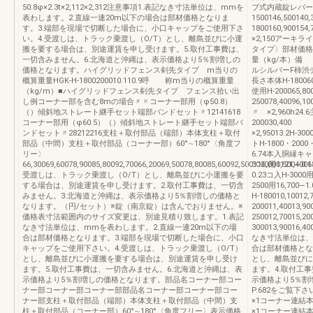
50.8φ×2.3t×2,112×2,312注意事項1.表記なき寸法単位は、mmを
ブ式内蔵錠レバー
表わします。2.直線一連20m以下の場合は部材価格となりま
1500146,500140,
す。3.端部を現場で切断した場合に、小口キャップをご使用下さ
1800160,90015
い。4.受渡しは、トラック乗渡し（O/T）とし、離島並びに小運
×2,150アー
搬を要する場合は、別途運賃を申し受けます。5.取付工事費は、
タイプ〉部材価
一切含みません。6.北海道と沖縄は、表示価格より5％割増しの
量（kg/本）備
価格となります。ハイグリッドフェンス剣先タイプ m当りの
ルシルバーF柿渋
概算重量HGK-H-1800200010.110.9呼 称m当りの概算重量
長さ本体H-180060
（kg/m）■ハイグリッドフェンス剣先タイプ フェンス拾い出
使用H-200065,80
し例コーナー部を含む8mの場合〃〃コーナー部用（φ50.8）
250078,40096,1
（）傾斜地ストレート継手セット端部バンドセット〃12141618
〃 ×2,960h24.6主
コーナー部用（φ60.5）（）傾斜地ストレート継手セット端部バ
200030,400 〃×
ンドセット〃28212216支柱＋取付部品（端部）本体支柱＋取付
×2,95013.2H-30
部品（中間）支柱＋取付部品（コーナー部）60°∼180°〈角度フ
トH-1800・2000・
リー〉
6.74本入胴縁キャップ
66,30069,60078,90085,80092,70066,20069,50078,80085,60092,500116,000121,4001
3000用1,500—0
受渡しは、トラック乗渡し（O/T）とし、離島並びに小運搬を要
0.23コ入H-3000
する場合は、別途運賃を申し受けます。2.取付工事費は、一切含
2500用16,700—
みません。3.北海道と沖縄は、表示価格より5％割増しの価格と
H-180010,10012,7
なります。（円/セット）※錠（南京錠）は含んでおりません。※
200011,400
価格表寸法範囲内のサイズ変更は、別途見積り致します。1.表記
250012,700
なき寸法単位は、mmを表わします。2.直線一連20m以下の場
300013,900
合は部材価格となります。3.端部を現場で切断した場合に、小口
なき寸法単位は、
キャップをご使用下さい。4.受渡しは、トラック乗渡し（O/T）
合は部材価格とな
とし、離島並びに小運搬を要する場合は、別途運賃を申し受け
とし、離島並びに
ます。5.取付工事費は、一切含みません。6.北海道と沖縄は、表
ます。4.取付工
示価格より5％割増しの価格となります。部品名コーナー部コー
示価格より5％割
ナー部コーナー部コーナー部部品名コーナー部コーナー部コー
P.682をご覧下
ナー部支柱＋取付部品（端部）本体支柱＋取付部品（中間）支
×1コーナー連結
柱＋取付部品（コーナー部）60°∼180°〈角度フリー〉表示価格
×1コーナー連結