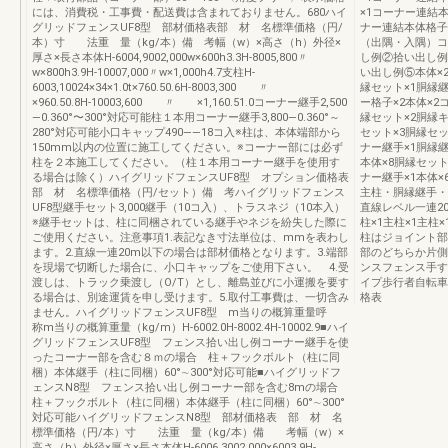
には、消費税・工事費・配送費は含まれておりません。680ハイ
×1コーナー連結
グリッドフェンスUF8型 部材価格表部 材 名標準価格（円/
ナー連結本体格子
本）寸 法重 量（kg/本）備 考幅（w）×高さ（h）外径×
（出隅・入隅）コ
厚さ×長さ本体H-6004,9002,000w×600h3.3H-8005,800〃
し例②拾い出し例
w×800h3.9H-10007,000〃w×1,000h4.7支柱H-
い出し例⑤本体×2
6003,10024×34×1.0t×760.50.6H-8003,300 〃
縁セット×1胴縁継
×960.50.8H-10003,600 〃 ×1,160.51.0コーナー継手2,500
ー格子×2本体×2
—0.360°〜300°対応可能柱１本用コーナー継手3,800—0.360°～
縁セット×2胴縁キ
280°対応可能小口キャップ490——18コ入※柱は、本体端部から
セット×3胴縁セッ
150mm以内の位置に施工してください。※コーナー部には必ず
ナー継手×1胴縁継
柱を２本施工してください。（柱１本用コーナー継手を使用す
本体×8胴縁セット×
る場合は除く）ハイグリッドフェンスUF8型 オプション価格表
ナー継手×1本体×
部 材 名標準価格（円/セット）備 考ハイグリッドフェンス
主柱・胴縁継手・胴
UF8型継手セット3,000継手（10コ入）、トラスネジ（10本入）
直線レベル一連2
※継手セットは、柱に同梱されている継手やネジを紛失した際に
柱×1主柱×1主柱
ご使用ください。注意事項1.表記なき寸法単位は、mmを表わし
柱はジョイント部
ます。2.直線一連20m以下の場合は部材価格となります。3.端部
部のどちらか片側
を現場で切断した場合に、小口キャップをご使用下さい。 4.受
ンスフェンス手す
渡しは、トラック乗渡し（O/T）とし、離島並びに小運搬を要す
イプ歩行者自転車
る場合は、別途運賃を申し受けます。5.取付工事費は、一切含み
格表
ません。ハイグリッドフェンスUF8型 m当りの概算重量呼
称m当りの概算重量（kg/m）H-6002.0H-8002.4H-10002.9■ハイ
グリッドフェンスUF8型 フェンス拾い出し例コーナー継手を使
ったコーナー部を含む８ｍの場合 柱＋フックボルト（柱に同
梱）本体継手（柱に同梱）60°∼300°対応可能■ハイグリッドフ
ェンスN8型 フェンス拾い出し例コーナー部を含む8mの場合
柱＋フックボルト（柱に同梱）本体継手（柱に同梱）60°∼300°
対応可能ハイグリッドフェンスN8型 部材価格表 部 材 名
標準価格（円/本）寸 法重 量（kg/本）備 考幅（w）×
高さ（h）外径×厚さ×長さ本体H-6006,3002,000×6003.9H-