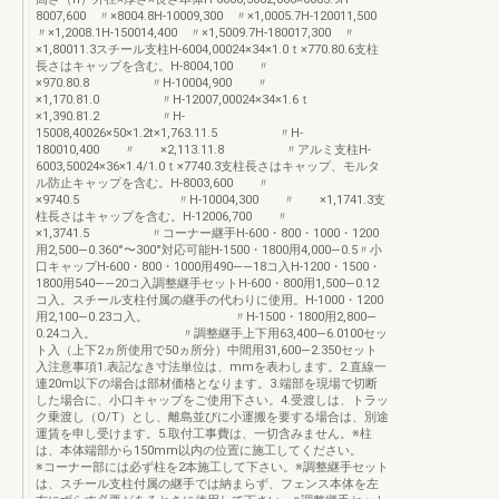
8007,600 〃×8004.8H-10009,300 〃×1,0005.7H-120011,500
〃×1,2008.1H-150014,400 〃×1,5009.7H-180017,300 〃
×1,80011.3スチール支柱H-6004,00024×34×1.0ｔ×770.80.6支柱
長さはキャップを含む。H-8004,100 〃
×970.80.8 〃H-10004,900 〃
×1,170.81.0 〃H-12007,00024×34×1.6ｔ
×1,390.81.2 〃H-
15008,40026×50×1.2t×1,763.11.5 〃H-
180010,400 〃 ×2,113.11.8 〃アルミ支柱H-
6003,50024×36×1.4/1.0ｔ×7740.3支柱長さはキャップ、モルタ
ル防止キャップを含む。H-8003,600 〃
×9740.5 〃H-10004,300 〃 ×1,1741.3支
柱長さはキャップを含む。H-12006,700 〃
×1,3741.5 〃コーナー継手H-600・800・1000・1200
用2,500—0.360°〜300°対応可能H-1500・1800用4,000—0.5〃小
口キャップH-600・800・1000用490——18コ入H-1200・1500・
1800用540——20コ入調整継手セットH-600・800用1,500—0.12
コ入。スチール支柱付属の継手の代わりに使用。H-1000・1200
用2,100—0.23コ入。 〃H-1500・1800用2,800—
0.24コ入。 〃調整継手上下用63,400—6.0100セッ
ト入（上下2ヵ所使用で50ヵ所分）中間用31,600—2.350セット
入注意事項1.表記なき寸法単位は、mmを表わします。2.直線一
連20m以下の場合は部材価格となります。3.端部を現場で切断
した場合に、小口キャップをご使用下さい。4.受渡しは、トラッ
ク乗渡し（O/T）とし、離島並びに小運搬を要する場合は、別途
運賃を申し受けます。5.取付工事費は、一切含みません。※柱
は、本体端部から150mm以内の位置に施工してください。
※コーナー部には必ず柱を2本施工して下さい。※調整継手セット
は、スチール支柱付属の継手では納まらず、フェンス本体を左