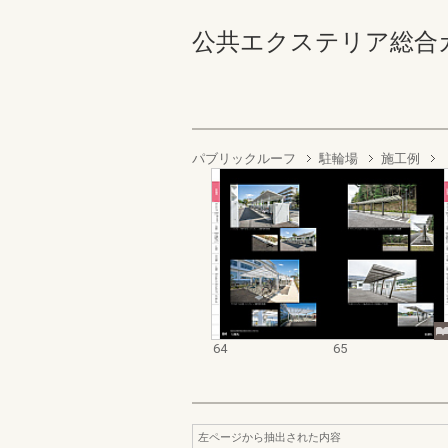
公共エクステリア総合カタログ
パブリックルーフ
駐輪場
施工例
64
65
左ページから抽出された内容