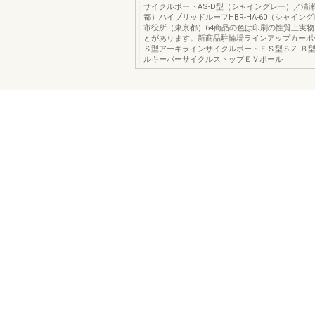
サイクルポートAS-D型（シャイングレー）／清
都）ハイブリッドルーフHBR-HA-60（シャイン
市役所（東京都）64商品の色は印刷の性質上実
とがあります。新商品駐輪場ラインアップカーポ
Ｓ型アーキラインサイクルポートＦＳ型ＳＺ-Ｂ
ルキーパーサイクルストップＥＶポール