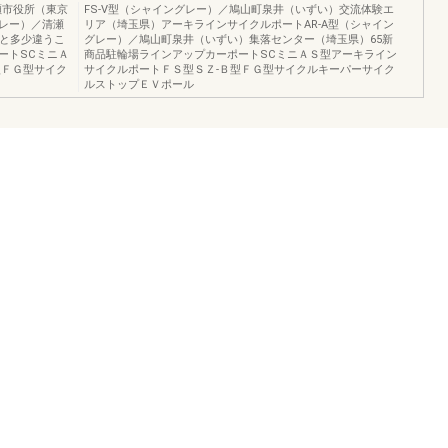
瀬市役所（東京
FS-V型（シャイングレー）／鳩山町泉井（いずい）交流体験エ
グレー）／清瀬
リア（埼玉県）アーキラインサイクルポートAR-A型（シャイン
物と多少違うこ
グレー）／鳩山町泉井（いずい）集落センター（埼玉県）65新
ートSCミニＡ
商品駐輪場ラインアップカーポートSCミニＡＳ型アーキライン
型ＦＧ型サイク
サイクルポートＦＳ型ＳＺ-Ｂ型ＦＧ型サイクルキーパーサイク
ルストップＥＶポール