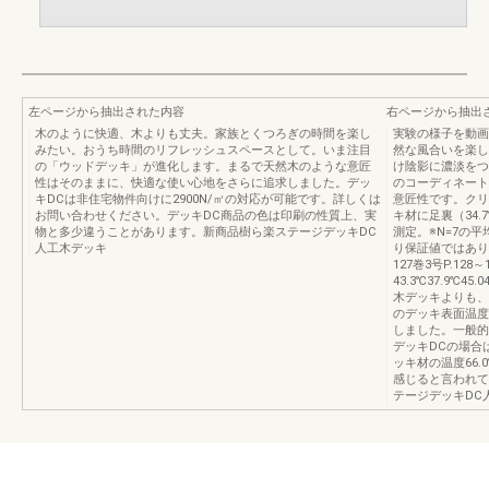
左ページから抽出された内容
右ページから抽出
木のように快適、木よりも丈夫。家族とくつろぎの時間を楽し
実験の様子を動画
みたい。おうち時間のリフレッシュスペースとして。いま注目
然な風合いを楽し
の「ウッドデッキ」が進化します。まるで天然木のような意匠
け陰影に濃淡をつ
性はそのままに、快適な使い心地をさらに追求しました。デッ
のコーディネート
キDCは非住宅物件向けに2900N/㎡の対応が可能です。詳しくは
意匠性です。クリ
お問い合わせください。デッキDC商品の色は印刷の性質上、実
キ材に足裏（34
物と多少違うことがあります。新商品樹ら楽ステージデッキDC
測定。※N=7の平
人工木デッキ
り保証値ではあり
127巻3号P.1
43.3℃37.9℃45.0
木デッキよりも、
のデッキ表面温度
しました。一般的
デッキDCの場合
ッキ材の温度66.0℃
感じると言われていま
テージデッキDC