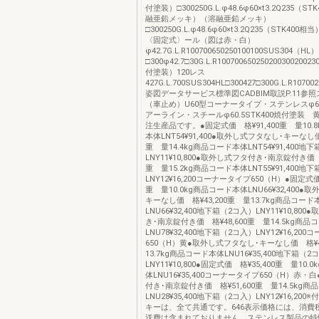
付塗装）□300250G.L.φ48.6φ60×t3.2Q235（S
融亜鉛メッキ）（溶融亜鉛メッキ）
□300250G.L.φ48.6φ60×t3.2Q235（STK4
〈固定式〉ール（図は赤・白）
φ42.7G.L.R100700650250100100SUS304（HL）
□300φ42.7□30G.L.R1007006502502003002002
付塗装）120レス
427G.L.700SUS304HL□300427□300G.L.R10700
姿図データサービス標準図CADBIM取説P.11参
（車止め）U60型コーナータイプ・ステンレスφ60.
アーライン・スチールφ60.5STK400焼付塗装
注生産品です。●固定式価 格¥91,400重 量10.
本体LNT54¥91,400●取外し式フタなし･キーなし価 
重 量14.4kg商品コード本体LNT54¥91,400地
LNY11¥10,800●取外し式フタ付き･南京錠付き価 格
重 量15.2kg商品コード本体LNT55¥91,400地
LNY12¥16,200コーナータイプ650（H）●固定式価
重 量10.0kg商品コード本体LNU66¥32,400●
キーなし価 格¥43,200重 量13.7kg商品コード
LNU66¥32,400地下箱（2コ入）LNY11¥10,80
き･南京錠付き価 格¥48,600重 量14.5kg商品
LNU78¥32,400地下箱（2コ入）LNY12¥16,20
650（H）黄●取外し式フタなし･キーなし価 格¥4
13.7kg商品コード本体LNU16¥35,400地下箱（2
LNY11¥10,800●固定式価 格¥35,400重 量10
体LNU16¥35,400コーナータイプ650（H）赤
付き･南京錠付き価 格¥51,600重 量14.5kg
LNU28¥35,400地下箱（2コ入）LNY12¥16,20
キーは、全て共通です。646表示価格には、消費
送費は含まれておりません。ステンレス製品の特