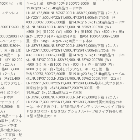
TK400相当）（溶
キーなし価 格¥45,400¥48,600¥70,600重 量
19.0kg20.5kg23.4kg商品コード本体
00相当）ステンレス
LNU81¥33,800LNU82¥37,000LNU83¥59,000地下箱（2コ入）
LNY22¥11,600LNY22¥11,600LNY22¥11,600●固定式価 格
¥33,800¥37,000¥59,000重 量14.9kg16.3kg19.2kg商品コード本
30300STK400（焼
体LNU81¥33,800LNU82¥37,000LNU83¥59,000750（W）
×800（H）黄1000（W）×800（H）黄1500（W）×800（H）黄●
200300200STK400●
取外し式フタ付き･南京錠付き価 格¥51,100¥54,300¥76,300
照スペースガード
重 量19.9kg21.3kg24.2kg商品コード本体
5SUS304ヘ
LNU87¥33,800LNU88¥37,000LNU89¥59,000地下箱（2コ入）
 黄、赤・白は受
LNY23¥17,300LNY23¥17,300LNY23¥17,300●固定式価 格
8kg商品コード
¥37,000¥39,900¥62,000重 量14.9kg16.3kg19.2kg商品コード本
格¥102,200
体LNU31¥37,000LNU32¥39,900LNU33¥62,000750（W）
下箱（2コ入）
×800（H）赤・白1000（W）×800（H）赤・白1500（W）
¥107,600
×800（H）赤・白●取外し式フタなし･キーなし価 格
下箱（2コ入）
¥48,600¥51,500¥73,600重 量19.0kg20.5kg23.4kg商品コード本
 格¥32,400
体LNU31¥37,000LNU32¥39,900LNU33¥62,000地下箱（2コ入）
取外し式フタなし･
LNY22¥11,600LNY22¥11,600LNY22¥11,600●取外し式フタ付き･
本体
南京錠付き価 格¥54,300¥57,200¥79,300重 量
0●取外し式フタ付
19.9kg21.3kg24.2kg商品コード本体
コード本体
LNU39¥37,000LNU40¥39,900LNU41¥62,000地下箱（2コ入）
0コーナータイプ
LNY23¥17,300LNY23¥17,300LNY23¥17,300※付属の南京錠のキ
6,200重 量
ーは、全て共通です。647新商品ラインアップポールタイプ特長
コ入）
Ｆ型Ｓ型Ｒ型・Ｅ型Ｇ型オプショナルパーツ横タイプ特長Ｕ型
.0kg商品コード本
Ｄ型Ｃ型車止めBIM
・白●取外し式フタ
商品コード本体
0※付属の南京錠の
税・工事費・配
性について