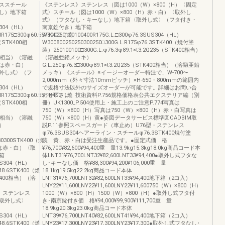
ススチール
《ステンレス》ステンレス（図は1000（W）×800（H）〈固定
し）地下箱
式〉スチール（図は1000（W）×800（H）赤・白）〈取外し
式〉（フタなし・キーなし）地下箱〈取外し式〉（フタ付き・
US304（HL）
南京錠付き）地下箱
500R175□300φ60.5STK400（焼
W800250100100400R175G.L.□300φ76.3SUS304（HL）
5（STK400相
W300800250250300250□300G.L.R175φ76.3STK400（焼付塗
装）250100100□300G.L.φ76.3φ89.1×t3.2Q235（STK400相当）
K400相当）（溶融
（溶融亜鉛メッキ）
は赤・白）
G.L.250φ76.3□300φ89.1×t3.2Q235（STK400相当）（溶融亜鉛
外し式〉（フ
メッキ）《スチール》※イージーオーダー特注で、W-700〜
2,000mm（外々寸法10mmピッチ）×H-650・800mmの範囲内
US304（HL）
で規格寸法以外のサイズオーダーが可能です。詳細はお問い合
500R175□300φ60.5STK400（焼
わせ下さい。技術資料P.756規格価格表公共エクステリア編（別
5（STK400相
冊）UK1300_P.504使用上・施工上のご注意P.774写真は
750（W）×800（H）写真は750（W）×800（H）赤・白写真は
K400相当）（溶融
750（W）×800（H）黄●姿図データサービス標準図CADBIM取
）
説P.11参照スペースガード（車止め）U76型・ステンレス
φ76.3SUS304ヘアーライン・スチールφ76.3STK400焼付塗
230300STK400（焼
装 黄、赤・白は受注生産品です。●固定式価 格
は赤・白）〈取
¥76,700¥82,600¥94,400重 量13.9kg15.3kg18.0kg商品コード本
箱
体LNT31¥76,700LNT32¥82,600LNT33¥94,400●取外し式フタな
SUS304（HL）
し･キーなし価 格¥88,300¥94,200¥106,000重 量
φ48.6STK400（焼
18.1kg19.5kg22.2kg商品コード本体
TK400相当）（溶
LNT31¥76,700LNT32¥82,600LNT33¥94,400地下箱（2コ入）
LNY22¥11,600LNY22¥11,600LNY22¥11,600750（W）×800（H）
0相当）ステンレス
1000（W）×800（H）1500（W）×800（H）●取外し式フタ付
取外し式〉
き･南京錠付き価 格¥94,000¥99,900¥111,700重 量
18.9kg20.3kg23.0kg商品コード本体
SUS304（HL）
LNT39¥76,700LNT40¥82,600LNT41¥94,400地下箱（2コ入）
φ48.6STK400（焼
LNY23¥17,300LNY23¥17,300LNY23¥17,300●取外し式フタなし･