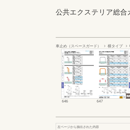
公共エクステリア総合カタログ
車止め（スペースガード）
横タイプ
646
647
左ページから抽出された内容