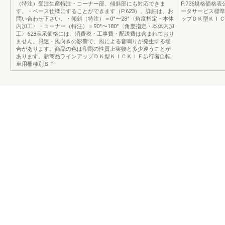
（特注）受注生産特注・コーナー部、傾斜部にも対応できま
P.736規格価格表
す。・ベース仕様にすることができます（P.623）。詳細は、お
ータサービス標準図
問い合わせ下さい。・傾斜（特注）＝0°〜28°〈角度指定・本体
ップＤＫ型ＫＩＣ
内加工〉・コーナー（特注）＝90°〜180°〈角度指定・本体内加
工〉628表示価格には、消費税・工事費・配送費は含まれており
ません。風速・風向きの影響で、風による音鳴りが発生する場
合があります。商品の色は印刷の性質上実物と多少違うことが
あります。新商品ラインアップＤＫ型ＫＩＣＫＩＦ歩行者自転
車用柵種別ＳＰ