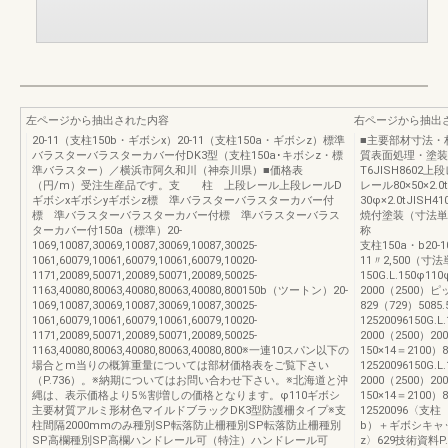
左ページから抽出された内容
右ページから抽出
20-11（支柱150b・ギボシx）20-11（支柱150a・ギボシz）標準
■主要部材寸法
バラスターバラスターカバー付DK3型（支柱150a･キボシz・標
質表面処理・塗装支 柱
準バラスター）／横浜市阿久和川（神奈川県）■価格表
T6JISH8602上段
（円/m）受注生産品です。支 柱 上段レール上段レールD
レール80×50×2.0
ギボシxギボシyギボシz標 準バラスターバラスターカバー付
30φ×2.0tJISH
標 準バラスターバラスターカバー付標 準バラスターバラス
焼付塗装（寸法
ターカバー付150a（標準）20-
称 項 目
1069,10087,30069,10087,30069,10087,30025-
支柱150a・b20-101
1061,60079,10061,60079,10061,60079,10020-
11〃2,500（寸
1171,20089,50071,20089,50071,20089,50025-
150G.L.150φ11
1163,40080,80063,40080,80063,40080,800150b（ツートン）20-
2000（2500）ピ
1069,10087,30069,10087,30069,10087,30025-
829（729）5085.
1061,60079,10061,60079,10061,60079,10020-
12520096150G.
1171,20089,50071,20089,50071,20089,50025-
2000（2500）2
1163,40080,80063,40080,80063,40080,800※一連10スパン以下の
150×14＝2100）8
場合とm当りの概算重量については部材価格表をご覧下さい
12520096150G.
（P.736）。※納期についてはお問い合わせ下さい。※北海道と沖
2000（2500）2
縄は、表示価格より5％割増しの価格となります。φ110ギボシ
150×14＝2100）8
主要材質アルミ形材色マイルドブラックDK3型防護柵タイプ※支
12520096〈
柱間隔2000mmのみ種別SP転落防止柵種別SP転落防止柵種別
b）＋ギボシキャ
SP高欄種別SP高欄ハンドレール可（特注）ハンドレール可
z〉629技術資料